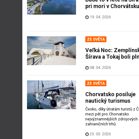
pri mori v Chorvátsk
19. 04. 2026
ZE SVĚTA
Veľká Noc: Zemplíns
Šírava a Tokaj boli pl
08. 04. 2026
ZE SVĚTA
Chorvatsko posiluje
nautický turismus
Česko, díky útratám turistů z Č
mezi pět pro Chorvatsko
nejvýznamnějších zdrojových
zahraničních trhů
23. 03. 2026