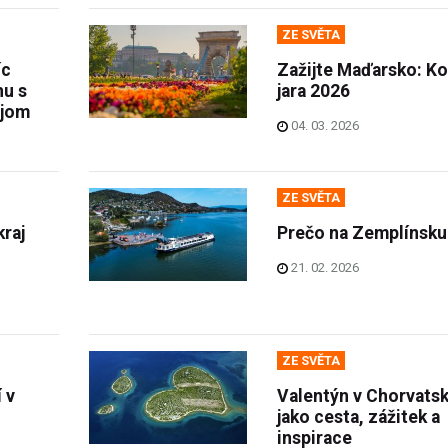
ZE SVĚTA
íc
Zažijte Maďarsko: K
hu s
jara 2026
ajom
04. 03. 2026
ZE SVĚTA
raj
Prečo na Zemplínsku
ú
21. 02. 2026
ZE SVĚTA
 v
Valentýn v Chorvatsk
jako cesta, zážitek a
inspirace