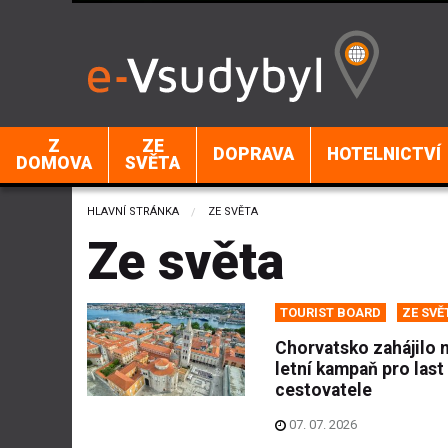
Z
ZE
DOPRAVA
HOTELNICTVÍ
DOMOVA
SVĚTA
HLAVNÍ STRÁNKA
CURRENT:
ZE SVĚTA
Ze světa
TOURIST BOARD
ZE SVĚ
Chorvatsko zahájilo 
letní kampaň pro last
cestovatele
07. 07. 2026