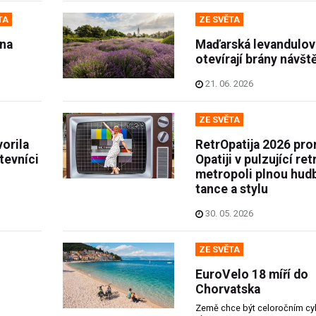
TA
ZE SVĚTA
 na
Maďarská levandulov
otevírají brány návš
21. 06. 2026
ZE SVĚTA
orila
RetrOpatija 2026 pr
tevníci
Opatiji v pulzující ret
metropoli plnou hudb
tance a stylu
30. 05. 2026
ZE SVĚTA
EuroVelo 18 míří do
Chorvatska
Země chce být celoročním cyk