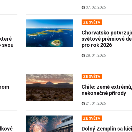
07. 02. 2026
ZE SVĚTA
Chorvatsko potvrzuje
které
světové prémiové de
o svou
pro rok 2026
28. 01. 2026
ZE SVĚTA
lnom
Chile: země extrémů,
nekonečné přírody
21. 01. 2026
ZE SVĚTA
lkové
Dolný Zemplín sa lúč