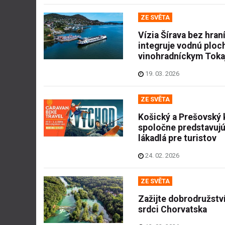
ZE SVĚTA
Vízia Šírava bez hran
integruje vodnú ploc
vinohradníckym Tok
19. 03. 2026
ZE SVĚTA
Košický a Prešovský k
spoločne predstavuj
lákadlá pre turistov
24. 02. 2026
ZE SVĚTA
Zažijte dobrodružství
srdci Chorvatska