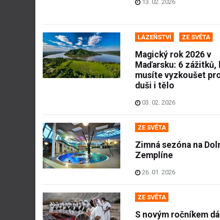
13. 02. 2026
LÁZEŇSTVÍ
ZE SVĚTA
Magický rok 2026 v
Maďarsku: 6 zážitků, 
musíte vyzkoušet pr
duši i tělo
03. 02. 2026
ZE SVĚTA
Zimná sezóna na Do
Zemplíne
26. 01. 2026
ZE SVĚTA
S novým ročníkem dá