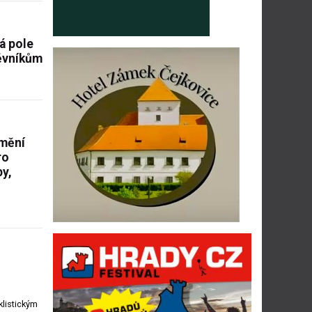
á pole
těvníkům
omění
ro
y,
listickým