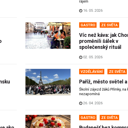
rájem
16. 05. 2026
GASTRO
ZE SVĚTA
i
Víc než káva: jak Cho
o
proměnili šálek v
společenský rituál
02. 05. 2026
VZDĚLÁVÁNÍ
ZE SVĚTA
insku
Paříž, město světel a
Školní zájezd žáků Přímky, na 
nezapomíná
26. 04. 2026
GASTRO
ZE SVĚTA
ave ako
Budapešť bez kompr