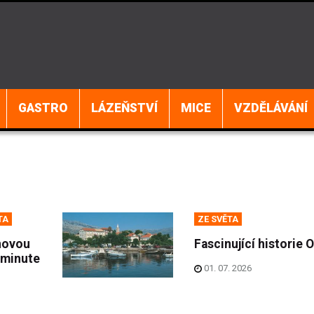
GASTRO
LÁZEŇSTVÍ
MICE
VZDĚLÁVÁNÍ
TA
ZE SVĚTA
novou
Fascinující historie 
 minute
01. 07. 2026