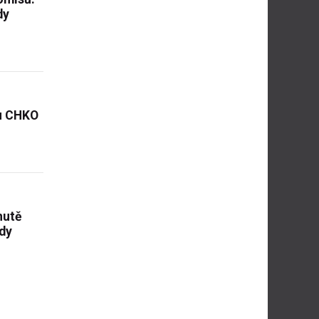
dy
u CHKO
hutě
ody