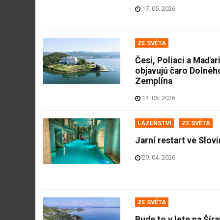
17. 05. 2026
ZE SVĚTA
Česi, Poliaci a Maďar
objavujú čaro Dolnéh
Zemplína
14. 05. 2026
LÁZEŇSTVÍ
ZE SVĚTA
Jarní restart ve Slov
29. 04. 2026
ZE SVĚTA
Bude to v lete na Šír