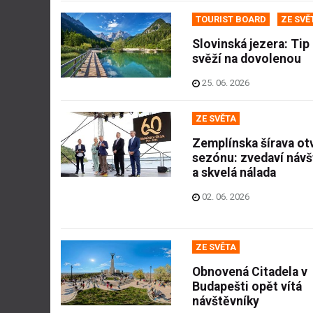
TOURIST BOARD
ZE SVĚ
Slovinská jezera: Tip
svěží na dovolenou
25. 06. 2026
ZE SVĚTA
Zemplínska šírava otv
sezónu: zvedaví návš
a skvelá nálada
02. 06. 2026
ZE SVĚTA
Obnovená Citadela v
Budapešti opět vítá
návštěvníky