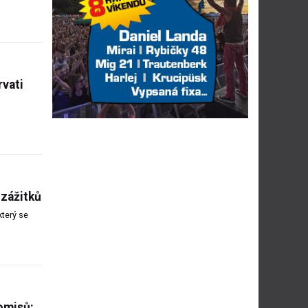
rvati
 zážitků
který se
omisů: