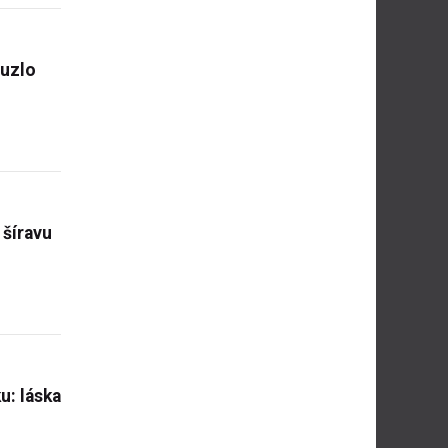
ouzlo
 šíravu
u: láska