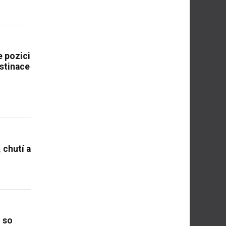
 pozici
stinace
 chutí a
i so