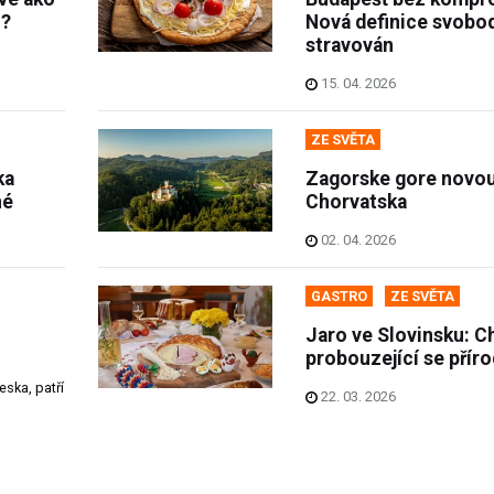
u?
Nová definice svobo
stravován
15. 04. 2026
ZE SVĚTA
ka
Zagorske gore novo
né
Chorvatska
02. 04. 2026
GASTRO
ZE SVĚTA
Jaro ve Slovinsku: C
probouzející se přír
eska, patří
22. 03. 2026