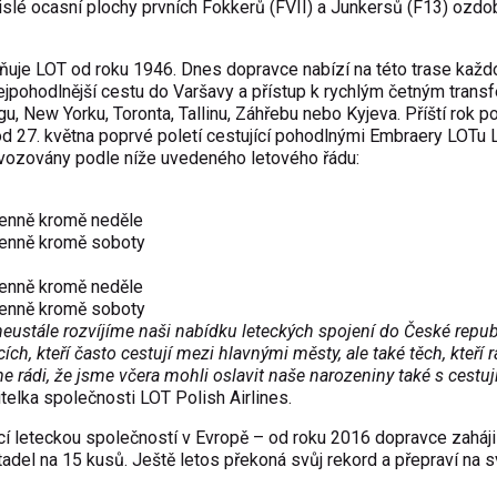
islé ocasní plochy prvních Fokkerů (FVII) a Junkersů (F13) ozdob
ňuje LOT od roku 1946. Dnes dopravce nabízí na této trase kaž
 nejpohodlnější cestu do Varšavy a přístup k rychlým četným trans
ngu, New Yorku, Toronta, Tallinu, Záhřebu nebo Kyjeva. Příští rok p
od 27. května poprvé poletí cestující pohodlnými Embraery LOTu L
vozovány podle níže uvedeného letového řádu:
enn
ě kromě neděle
enně kromě soboty
enně kromě neděle
enně kromě soboty
 neustále rozvíjíme naši nabídku leteckých spojení do České repub
ch, kteří často cestují mezi hlavnými městy, ale také těch, kteří r
me rádi, že jsme včera mohli oslavit naše narozeniny také s cestuj
elka společnosti LOT Polish Airlines.
ucí leteckou společností v Evropě – od roku 2016 dopravce zaháji
adel na 15 kusů. Ještě letos překoná svůj rekord a přepraví na 