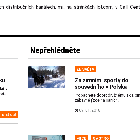
 distribučních kanálech, mj.: na stránkách lot.com, v Call Cen
Nepřehlédněte
ZE SVĚTA
ku
Za zimními sporty do
sousedního v Polska
lat v
vota
Propadnete dobrodružnému skialpin
zábavné jízdě na saních.
09. 01. 2018
číst dál
MICE
GASTRO