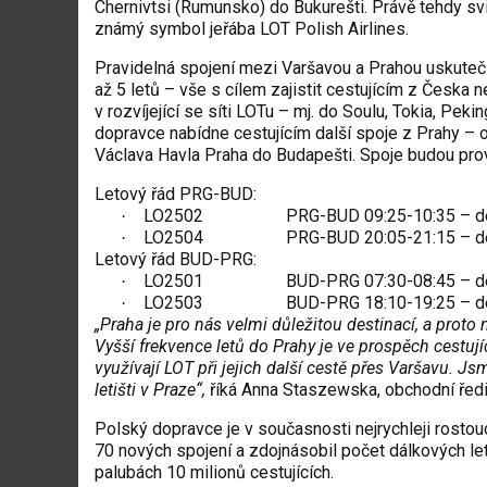
Chernivtsi (Rumunsko) do Bukurešti. Právě tehdy sv
známý symbol jeřába LOT Polish Airlines.
Pravidelná spojení mezi Varšavou a Prahou uskuteč
až 5 letů – vše s cílem zajistit cestujícím z Česka
v rozvíjející se síti LOTu – mj. do Soulu, Tokia, Peki
dopravce nabídne cestujícím další spoje z Prahy – 
Václava Havla Praha do Budapešti. Spoje budou pro
Letový řád PRG-BUD:
LO2502
PRG-BUD 09:25-10:35 – d
·
LO2504
PRG-BUD 20:05-21:15 – d
·
Letový řád BUD-PRG:
LO2501
BUD-PRG 07:30-08:45 – d
·
LO2503
BUD-PRG 18:10-19:25 – d
·
„Praha je pro nás velmi důležitou destinací, a proto
Vyšší frekvence letů do Prahy je ve prospěch cestující
využívají LOT při jejich další cestě přes Varšavu. Js
letišti v Praze“,
říká Anna Staszewska, obchodní ředit
Polský dopravce je v současnosti nejrychleji rosto
70 nových spojení a zdojnásobil počet dálkových let
palubách 10 milionů cestujících.