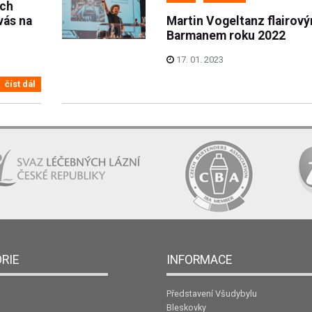
ých
vás na
Martin Vogeltanz flairov
Barmanem roku 2022
17. 01. 2023
číst dál
RIE
INFORMACE
Představení Všudybylu
Bleskovky