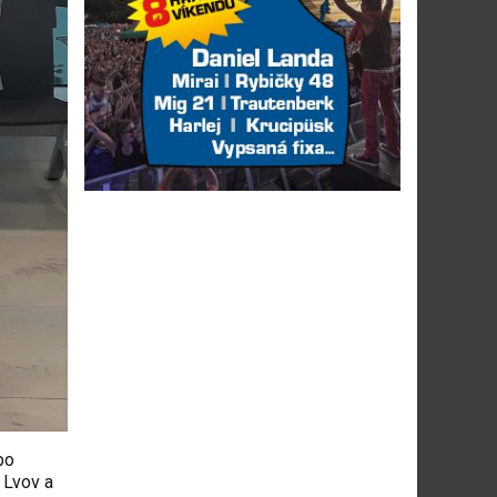
po
 Lvov a