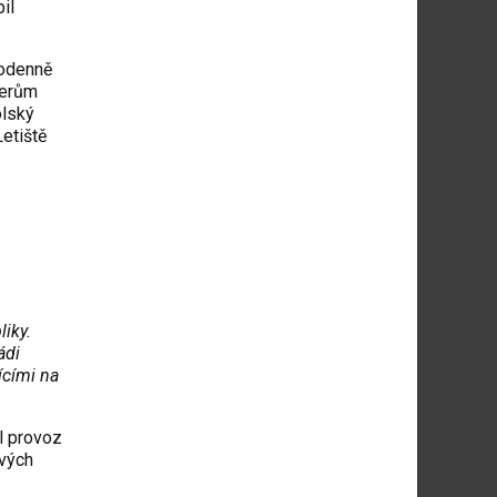
il
dodenně
ferům
olský
etiště
liky.
ádi
ícími na
l provoz
svých