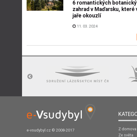
6 romantických botanick
zahrad v Maďarsku, které 
jaře okouzlí
11. 03. 2024
KATEGO
Z domova
e-vsudybyl.cz
© 2008-2017
Ze světa