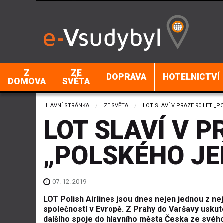
Z
ZE
DOPRAVA
HOTELNICTVÍ
DOMOVA
SVĚTA
HLAVNÍ STRÁNKA
ZE SVĚTA
CURRENT:
LOT SLAVÍ V PRAZE 90 LET „
LOT SLAVÍ V P
„POLSKÉHO JE
07. 12. 2019
LOT Polish Airlines jsou dnes nejen jednou z nej
společností v Evropě. Z Prahy do Varšavy uskute
dalšího spoje do hlavního města Česka ze svéh