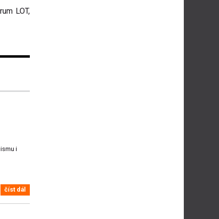
trum LOT,
ismu i
číst dál