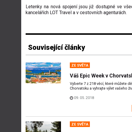
Letenky na nová spojení jsou již dostupné ve všech
kancelářích LOT Travel a v cestovních agenturách.
Související články
ZE SVĚTA
Váš Epic Week v Chorvats
Vyberte 7 z 218 věcí, které můžete dě
Chorvatsku a vyhrajte výlet vašeho ži
09. 05. 2018
ZE SVĚTA