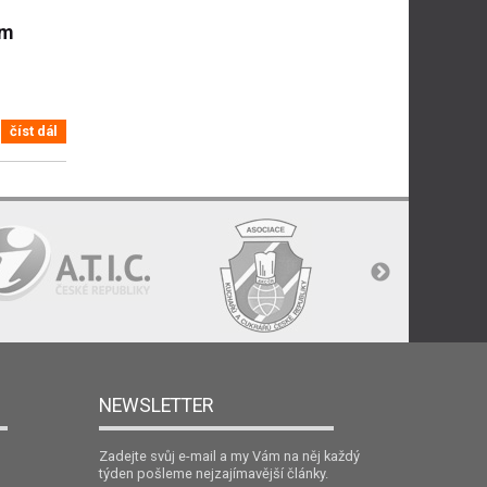
ým
číst dál
NEWSLETTER
Zadejte svůj e-mail a my Vám na něj každý
týden pošleme nejzajímavější články.