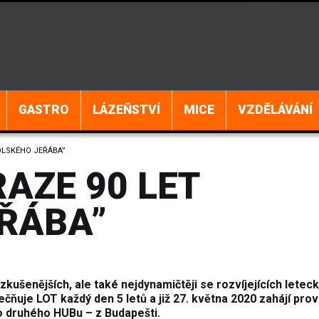
GASTRO
LÁZEŇSTVÍ
MICE
VZDĚLÁVÁNÍ
POLSKÉHO JEŘÁBA”
RAZE 90 LET
ŘÁBA”
zkušenějších, ale také nejdynamičtěji se rozvíjejících letec
čňuje LOT každý den 5 letů a již 27. května 2020 zahájí pro
o druhého HUBu – z Budapešti.