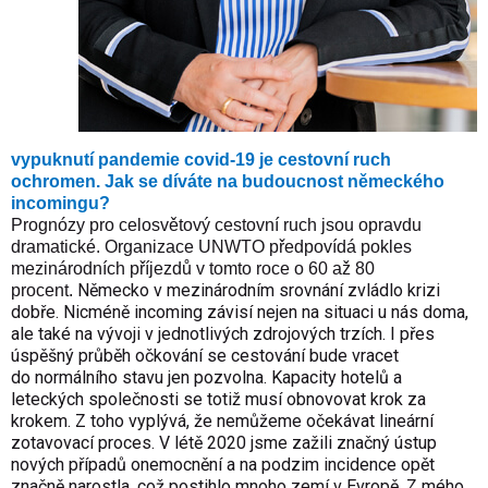
vypuknutí pandemie covid-19 je cestovní ruch
ochromen. Jak se díváte na budoucnost německého
incomingu?
Prognózy pro celosvětový cestovní ruch jsou opravdu
dramatické. Organizace UNWTO předpovídá pokles
mezinárodních příjezdů v tomto roce o 60 až 80
Německo v mezinárodním srovnání zvládlo krizi
procent.
dobře. Nicméně incoming závisí nejen na situaci u nás doma,
ale také na vývoji v jednotlivých zdrojových trzích. I přes
úspěšný průběh očkování se cestování bude vracet
do normálního stavu jen pozvolna. Kapacity hotelů a
leteckých společnosti se totiž musí obnovovat krok za
krokem. Z toho vyplývá, že nemůžeme očekávat lineární
zotavovací proces. V létě 2020 jsme zažili značný ústup
nových případů onemocnění a na podzim incidence opět
značně narostla, což postihlo mnoho zemí v Evropě. Z mého