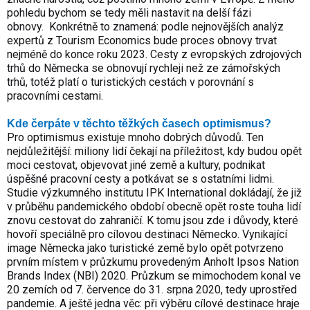
pohledu bychom se tedy měli nastavit na delší fázi
obnovy.
Konkrétně to znamená: podle nejnovějších analýz
expertů z Tourism Economics bude proces obnovy trvat
nejméně do konce roku 2023. Cesty z evropských zdrojových
trhů do Německa se obnovují rychleji než ze zámořských
trhů, totéž platí o turistických cestách v porovnání s
pracovními cestami.
Kde čerpáte v těchto těžkých časech optimismus?
Pro optimismus existuje mnoho dobrých důvodů. Ten
nejdůležitější: miliony lidí čekají na příležitost, kdy budou opět
moci cestovat, objevovat jiné země a kultury, podnikat
úspěšné pracovní cesty a potkávat se s ostatními lidmi.
Studie výzkumného institutu IPK International dokládají, že již
v průběhu pandemického období obecně opět roste touha lidí
znovu cestovat do zahraničí. K tomu jsou zde i důvody, které
hovoří speciálně pro cílovou destinaci Německo. Vynikající
image Německa jako turistické země bylo opět potvrzeno
prvním místem v průzkumu provedeným Anholt Ipsos Nation
Brands Index (NBI) 2020. Průzkum se mimochodem konal ve
20 zemích od 7. července do 31. srpna 2020, tedy uprostřed
pandemie. A ještě jedna věc: při výběru cílové destinace hraje