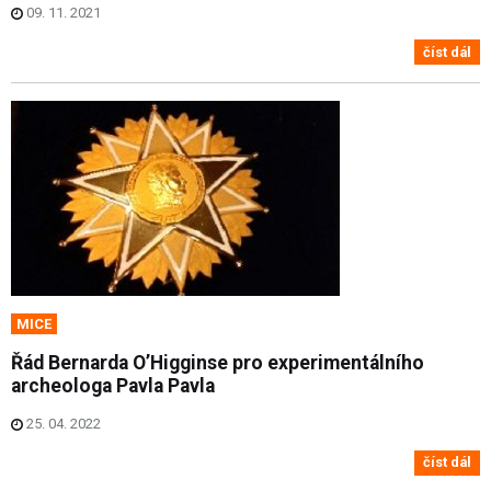
09. 11. 2021
číst dál
MICE
Řád Bernarda O’Higginse pro experimentálního
archeologa Pavla Pavla
25. 04. 2022
číst dál