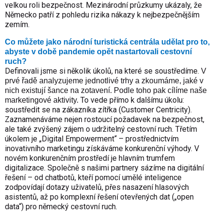
velkou roli bezpečnost. Mezinárodní průzkumy ukázaly, že
Německo patří z pohledu rizika nákazy k nejbezpečnějším
zemím.
Co můžete jako národní turistická centrála udělat pro to,
abyste v době pandemie opět nastartovali cestovní
ruch?
Definovali jsme si několik úkolů, na které se soustředíme.
V
prvé řadě analyzujeme jednotlivé trhy a zkoumáme, jaké v
nich existují šance na zotavení. Podle toho pak cílíme naše
To vede přímo k dalšímu úkolu:
marketingové aktivity.
soustředit se na zákazníka zítřka (Customer Centricity).
Zaznamenáváme nejen rostoucí požadavek na bezpečnost,
ale také zvýšený zájem o udržitelný cestovní ruch. Třetím
úkolem je „Digital Empowerment“ – prostřednictvím
inovativního marketingu získáváme konkurenční výhody. V
novém konkurenčním prostředí je hlavním trumfem
digitalizace. Společně s našimi partnery sázíme na digitální
řešení – od chatbotů, kteří pomocí umělé inteligence
zodpovídají dotazy uživatelů, přes nasazení hlasových
asistentů, až po komplexní řešení otevřených dat („open
data“) pro německý cestovní ruch.