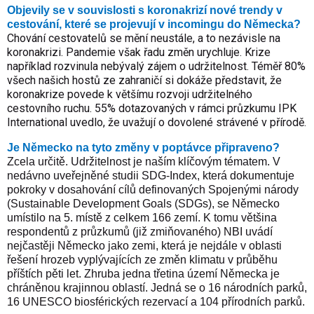
Objevily se v souvislosti s koronakrizí nové trendy v
cestování, které se projevují v incomingu do Německa?
Chování cestovatelů se mění neustále, a to nezávisle na
koronakrizi. Pandemie však řadu změn urychluje. Krize
například rozvinula nebývalý zájem o udržitelnost. Téměř 80%
všech našich hostů ze zahraničí si dokáže představit, že
koronakrize povede k většímu rozvoji udržitelného
cestovního ruchu. 55% dotazovaných v rámci průzkumu IPK
International uvedlo, že uvažují o dovolené strávené v přírodě.
Je Německo na tyto změny v poptávce připraveno?
Zcela určitě. Udržitelnost je naším klíčovým tématem. V
nedávno uveřejněné studii SDG-Index, která dokumentuje
pokroky v dosahování cílů definovaných Spojenými národy
(Sustainable Development Goals (SDGs), se Německo
umístilo na 5. místě z celkem 166 zemí. K tomu většina
respondentů z průzkumů (již zmiňovaného) NBI uvádí
nejčastěji Německo jako zemi, která je nejdále v oblasti
řešení hrozeb vyplývajících ze změn klimatu v průběhu
příštích pěti let.
Zhruba jedna třetina území Německa je
chráněnou krajinnou oblastí. Jedná se o 16 národních parků,
16 UNESCO biosférických rezervací a 104 přírodních parků.