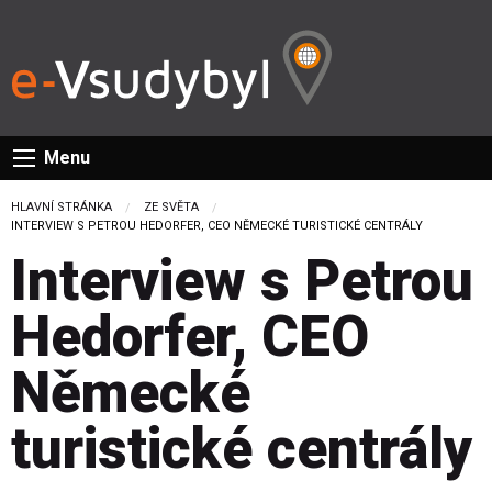
Menu
HLAVNÍ STRÁNKA
ZE SVĚTA
CURRENT:
INTERVIEW S PETROU HEDORFER, CEO NĚMECKÉ TURISTICKÉ CENTRÁLY
Interview s Petrou
Hedorfer, CEO
Německé
turistické centrály