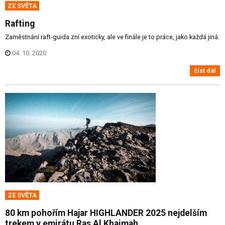
ZE SVĚTA
Rafting
Zaměstnání raft-guida zní exoticky, ale ve finále je to práce, jako každá jiná.
04. 10. 2020
číst dál
ZE SVĚTA
80 km pohořím Hajar HIGHLANDER 2025 nejdelším
trekem v emirátu Ras Al Khaimah