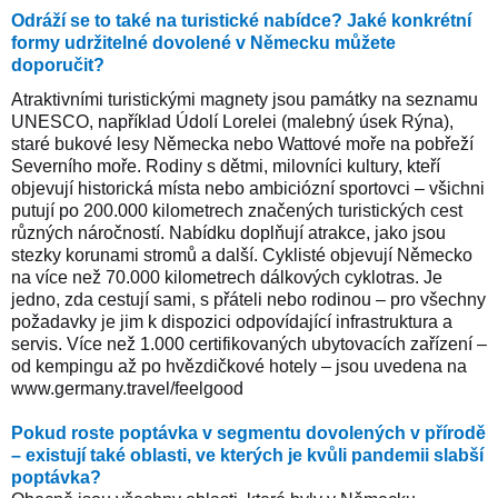
Odráží se to také na turistické nabídce? Jaké konkrétní
formy udržitelné dovolené v Německu můžete
doporučit?
Atraktivními turistickými magnety jsou památky na seznamu
UNESCO, například Údolí Lorelei (malebný úsek Rýna),
staré bukové lesy Německa nebo Wattové moře na pobřeží
Severního moře.
Rodiny s dětmi, milovníci kultury, kteří
objevují historická místa nebo ambiciózní sportovci – všichni
putují po 200.000 kilometrech značených turistických cest
různých náročností. Nabídku doplňují atrakce, jako jsou
stezky korunami stromů a další.
Cyklisté objevují Německo
na více než 70.000 kilometrech dálkových cyklotras. Je
jedno, zda cestují sami, s přáteli nebo rodinou – pro všechny
požadavky je jim k dispozici odpovídající infrastruktura a
servis.
Více než 1.000 certifikovaných ubytovacích zařízení –
od kempingu až po hvězdičkové hotely – jsou uvedena na
www.germany.travel/feelgood
Pokud roste poptávka v segmentu dovolených v přírodě
– existují také oblasti, ve kterých je kvůli pandemii slabší
poptávka?