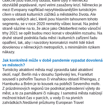
Obecně jsou všechny oblasti, které byly v Německu
obzvláště poptávané, nyní velmi zasaženy krizí.
Německo je
mezi Evropany například nejvyhledávanějším turistickým
cílem v oblasti kulturních zážitků a městského života. Ale
spousta velkých akcí, které jsou hlavním tahounem tohoto
segmentu, se v roce 2020 nemohly vůbec konat. Na jedné
straně sázíme na to, že akce jako Oktoberfest nebo vánoční
trhy 2021 se opět budou moci konat v obvyklém rozsahu. Na
druhé straně podnikla řada měst i kulturních zařízení řadu
opatření, tak, aby i navzdory koronakrizi mohli lidé trávit
dovolenou v německých metropolích, s minimálním rizikem
nákazy.
Jak konkrétně může v době pandemie vypadat dovolená
ve městech?
Turisticky atraktivní města mají zpravidla také atraktivní
okolí, např. Berlín má v dosahu Sprévský les, Frankfurt
sousedí s pohořím Taunus či vinařskou oblastí Rheingau, z
Hamburku a Brém je to kousek na pobřeží Severního moře.
Z prázdninových regionů lze podnikat jednodenní výlety do
měst, a to za památkami či nákupy. I samotná města nabízejí
možnost trávit čas v parcích, u vody či na pivních
zahrádkách.
Nedávné průzkumy European Travel