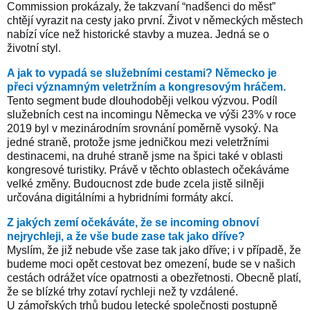
Commission prokázaly, že takzvaní “nadšenci do měst”
chtějí vyrazit na cesty jako první. Život v německých městech
nabízí více než historické stavby a muzea. Jedná se o
životní styl.
A jak to vypadá se služebními cestami? Německo je
přeci významným veletržním a kongresovým hráčem.
Tento segment bude dlouhodoběji velkou výzvou. Podíl
služebních cest na incomingu Německa ve výši 23% v roce
2019 byl v mezinárodním srovnání poměrně vysoký. Na
jedné straně, protože jsme jedničkou mezi veletržními
destinacemi, na druhé straně jsme na špici také v oblasti
kongresové turistiky.
Právě v těchto oblastech očekáváme
velké změny. Budoucnost zde bude zcela jistě silněji
určována digitálními a hybridními formáty akcí.
Z jakých zemí očekáváte, že se incoming obnoví
nejrychleji, a že vše bude zase tak jako dříve?
Myslím, že již nebude vše zase tak jako dříve; i v případě, že
budeme moci opět cestovat bez omezení, bude se v našich
cestách odrážet více opatrnosti a obezřetnosti.
Obecně platí,
že se blízké trhy zotaví rychleji než ty vzdálené.
U zámořských trhů budou letecké společnosti postupně