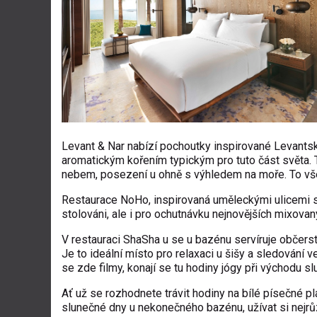
Levant & Nar
nabízí pochoutky inspirované Levantsk
aromatickým kořením typickým pro tuto část světa. 
nebem, posezení u ohně s výhledem na moře. To vš
Restaurace NoHo
, inspirovaná uměleckými ulicemi
stolováni, ale i pro ochutnávku nejnovějších mixova
V restauraci ShaSha u se u bazénu servíruje občer
Je to ideální místo pro relaxaci u šišy a sledování
se zde filmy, konají se tu hodiny jógy při východu sl
Ať už se rozhodnete trávit hodiny na bílé písečné p
slunečné dny u nekonečného bazénu, užívat si nejrůzn