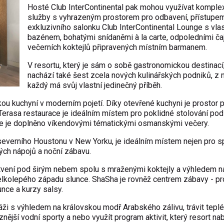
Hosté Club InterContinental pak mohou využívat komple
služby s vyhrazeným prostorem pro odbavení, přístupe
exkluzivního salonku Club InterContinental Lounge s vla
bazénem, bohatými snídaněmi à la carte, odpoledními čaj
večerních koktejlů připravených místním barmanem.
V resortu, který je sám o sobě gastronomickou destinací
nachází také šest zcela nových kulinářských podniků, z 
každý má svůj vlastní jedinečný příběh.
ou kuchyní v moderním pojetí. Díky otevřené kuchyni je prostor 
Terasa restaurace je ideálním místem pro poklidné stolování pod
e je doplněno víkendovými tématickými osmanskými večery.
 severního Houstonu v New Yorku, je ideálním místem nejen pro 
ných nápojů a noční zábavu.
stvení pod širým nebem spolu s mraženými koktejly a výhledem n
 velkolepého západu slunce. ShaSha je rovněž centrem zábavy - pr
unce a kurzy salsy.
láži s výhledem na královskou modř Arabského zálivu, trávit teplé
ější vodní sporty a nebo využít program aktivit, který resort nab