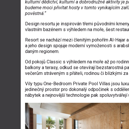
kulturní dědictví, kulturní a dobrodružné aktivity je 
budeme moci přivítat hosty v tomto vynikajícím zaří
pověstná.
“
Design resortu je inspirován třemi původními kmeny 
vlastním bazénem s výhledem na moře, šest restaura
Resort se nachází mezi členitým pohořím Al-Hajar a
a jeho design spojuje moderní vymoženosti s arabsk
daným regionem.
Od pokojů Classic s výhledem na moře až po rodinné
balkony a terasy, odkud se otevírají bezstarostná p
večerům stráveným s přáteli, rodinou či blízkými z
Vily typu One-Bedroom Private Pool Villas jsou lux
jedinečný prostor pro dokonalý odpočinek s odděl
nábytek a nejnovější technologie pak spoluvytvářejí