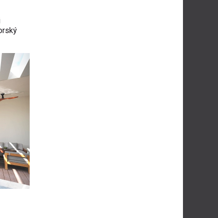
i
torský