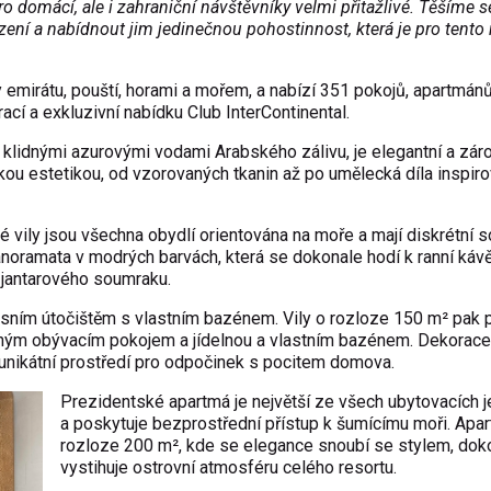
pro domácí, ale i zahraniční návštěvníky velmi přitažlivé. Těšíme s
zení a nabídnout jim jedinečnou pohostinnost, která je pro tento
emirátu, pouští, horami a mořem, a nabízí 351 pokojů, apartmánů 
cí a exkluzivní nabídku Club InterContinental.
 klidnými azurovými vodami Arabského zálivu, je elegantní a zár
ou estetikou, od vzorovaných tkanin až po umělecká díla inspir
 vily jsou všechna obydlí orientována na moře a mají diskrétní
anoramata v modrých barvách, která se dokonale hodí k ranní káv
a jantarového soumraku.
usním útočištěm s vlastním bazénem. Vily o rozloze 150 m² pak p
eným obývacím pokojem a jídelnou a vlastním bazénem. Dekorace
 unikátní prostředí pro odpočinek s pocitem domova.
Prezidentské apartmá je největší ze všech ubytovacích 
a poskytuje bezprostřední přístup k šumícímu moři. Apa
rozloze 200 m², kde se elegance snoubí se stylem, dok
vystihuje ostrovní atmosféru celého resortu.