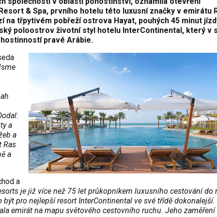
ch společností v oblasti pohostinství, oznámila otevření
esort & Spa, prvního hotelu této luxusní značky v emirátu 
í na třpytivém pobřeží ostrova Hayat, pouhých 45 minut jízd
ský poloostrov životní styl hotelu InterContinental, který v
hostinností pravé Arábie.
seda
Jsme
mah
Dodal:
ty a
žeb a
t Ras
ně a
ýchod a
esorts je již více než 75 let průkopníkem luxusního cestování do
ýt pro nejlepší resort InterContinental ve své třídě dokonalejší.
sala emirát na mapu světového cestovního ruchu. Jeho zaměření