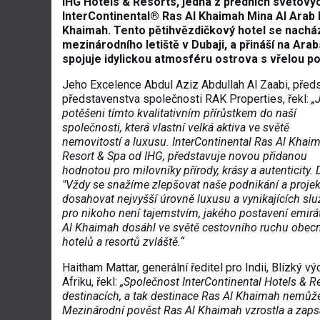
IHG Hotels & Resorts
, jedna z předních světový
InterContinental® Ras Al Khaimah Mina Al Arab R
Khaimah. Tento pětihvězdičkový hotel se nacház
mezinárodního letiště v Dubaji, a přináší na Arab
spojuje idylickou atmosféru ostrova s vřelou po
Jeho Excelence Abdul Aziz Abdullah Al Zaabi, před
představenstva společnosti RAK Properties, řekl:
„
potěšeni tímto kvalitativním přírůstkem do naší
společnosti, která vlastní velká aktiva ve světě
nemovitostí a luxusu. InterContinental Ras Al Khai
Resort & Spa od IHG, představuje novou přidanou
hodnotou pro milovníky přírody, krásy a autenticity. 
"Vždy se snažíme zlepšovat naše podnikání a projek
dosahovat nejvyšší úrovně luxusu a vynikajících slu
pro nikoho není tajemstvím, jakého postavení emirá
Al Khaimah dosáhl ve světě cestovního ruchu obec
hotelů a resortů zvláště.“
Haitham Mattar, generální ředitel pro Indii, Blízký v
Afriku, řekl:
„
Společnost InterContinental Hotels & R
destinacích, a tak destinace Ras Al Khaimah nemůže b
Mezinárodní pověst Ras Al Khaimah vzrostla a zap