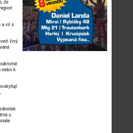
e, že
 region
a vil s
oveň živý
ovaná
 soukromé
ě nebo k
oskytují
,
jednotek
rtmá o
onale