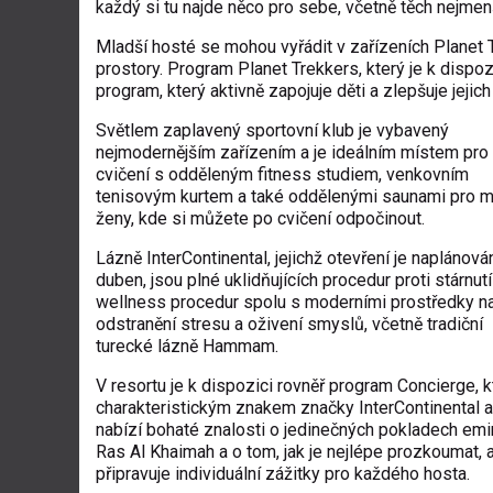
každý si tu najde něco pro sebe, včetně těch nejmen
Mladší hosté se mohou vyřádit v zařízeních Planet T
prostory. Program Planet Trekkers, který je k dispo
program, který aktivně zapojuje děti a zlepšuje jejic
Světlem zaplavený sportovní klub je vybavený
nejmodernějším zařízením a je ideálním místem pro
cvičení s odděleným fitness studiem, venkovním
tenisovým kurtem a také oddělenými saunami pro 
ženy, kde si můžete po cvičení odpočinout.
Lázně InterContinental, jejichž otevření je naplánová
duben, jsou plné uklidňujících procedur proti stárnutí
wellness procedur spolu s moderními prostředky n
odstranění stresu a oživení smyslů, včetně tradiční
turecké lázně Hammam.
V resortu je k dispozici rovněř program Concierge, k
charakteristickým znakem značky InterContinental a
nabízí bohaté znalosti o jedinečných pokladech emi
Ras Al Khaimah a o tom, jak je nejlépe prozkoumat, 
připravuje individuální zážitky pro každého hosta.