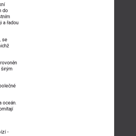
xní
m do
stním
i a řadou
, se
nichž
provoněn
 širým
společné
a oceán.
omítají
ízí -