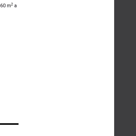
2
360 m
a