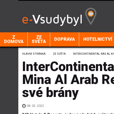
Z
ZE
DOPRAVA
HOTELNICTVÍ
DOMOVA
SVĚTA
HLAVNÍ STRÁNKA
ZE SVĚTA
CURRENT:
INTERCONTINENTAL RAS AL K
InterContinent
Mina Al Arab Re
své brány
08. 03. 2022