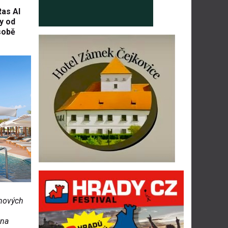
Ras Al
y od
 sobě
 nových
 na