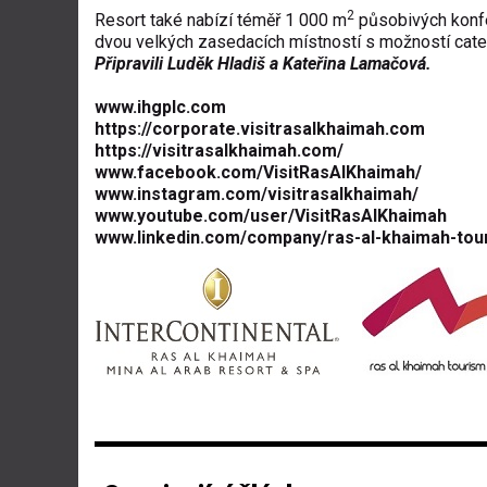
2
Resort také nabízí téměř 1 000 m
působivých konfe
dvou velkých zasedacích místností s možností cater
Připravili Luděk Hladiš a Kateřina Lamačová.
www.ihgplc.com
https://corporate.visitrasalkhaimah.com
https://visitrasalkhaimah.com/
www.facebook.com/VisitRasAlKhaimah/
www.instagram.com/visitrasalkhaimah/
www.youtube.com/user/VisitRasAlKhaimah
www.linkedin.com/company/ras-al-khaimah-tou