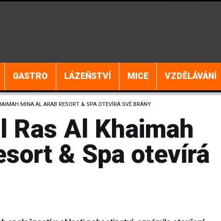
GASTRO
LÁZEŇSTVÍ
MICE
VZDĚLÁVÁNÍ
HAIMAH MINA AL ARAB RESORT & SPA OTEVÍRÁ SVÉ BRÁNY
al Ras Al Khaimah
sort & Spa otevírá