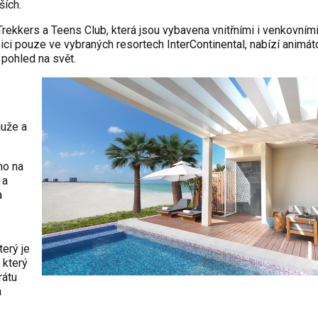
ších.
rekkers a Teens Club, která jsou vybavena vnitřními i venkovním
zici pouze ve vybraných resortech InterContinental, nabízí animá
h pohled na svět.
muže a
no na
 a
a
terý je
 který
rátu
a