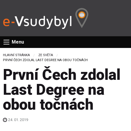
Menu
HLAVNÍ STRÁNKA
ZE SVĚTA
CURRENT:
PRVNÍ ČECH ZDOLAL LAST DEGREE NA OBOU TOČNÁCH
První Čech zdolal
Last Degree na
obou točnách
24. 01. 2019