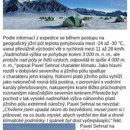
Podle informací z expedice se během postupu na
geografický jižní pól teplota pohybovala mezi -24 až -30 °C,
vanul převážně východní vítr o rychlosti mezi 11 až 28 km/h.
„Nadmořská výška se pohybuje kolem 3 000 m. n. m., ale
protože nad póly je řidší vzduch, odpovídá to spíše 4 000 m.
n. m.,“
popsal Pavel Sehnal charakter klimatu. Jako hlavní
rozdíl v dobývání severního a jižního pólu spatřuje
v charakteru jeho krajiny. Náhorní plató jižního pólu vyhlíží
jako nekonečně rovná bílá pustina, v porovnání s vodními
kanály přerušovaným, nakupenými krami těžko průchodným
rozmanitým náročnějším severním terénem.Přestože byl
pochod v tak vysoké nadmořské výšce náhorního plató
jižního pólu extrémně náročný, Pavel Sehnal se nevzdal:
„Chvílemi jsem upadal skoro do bezvědomí, musel jsem si i
plánovat, na co budu myslet, abych vydržel ten tlak a drsné
klimatické podmínky. I spánek byl dost vyčerpávající,“
řekl.
Pavel Sehnal na