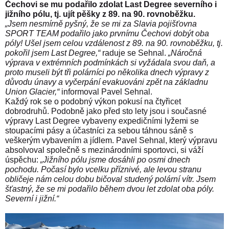
Čechovi se mu podařilo zdolat Last Degree severního i
jižního pólu, tj. ujít pěšky z 89. na 90. rovnoběžku.
„Jsem nesmírně pyšný, že se mi za Slavia pojišťovna
SPORT TEAM podařilo jako prvnímu Čechovi dobýt oba
póly! Ušel jsem celou vzdálenost z 89. na 90. rovnoběžku, tj.
pokořil jsem Last Degree,“
raduje se Sehnal.
„Náročná
výprava v extrémních podmínkách si vyžádala svou daň, a
proto museli být tři polárníci po několika dnech výpravy z
důvodu únavy a vyčerpání evakuováni zpět na základnu
Union Glacier,“
informoval Pavel Sehnal.
Každý rok se o podobný výkon pokusí na čtyřicet
dobrodruhů. Podobně jako před sto lety jsou i současné
výpravy Last Degree vybaveny expedičními lyžemi se
stoupacími pásy a účastníci za sebou táhnou sáně s
veškerým vybavením a jídlem. Pavel Sehnal, který výpravu
absolvoval společně s mezinárodními sportovci, si váží
úspěchu:
„Jižního pólu jsme dosáhli po osmi dnech
pochodu. Počasí bylo vcelku příznivé, ale levou stranu
obličeje nám celou dobu bičoval studený polární vítr. Jsem
šťastný, že se mi podařilo během dvou let zdolat oba póly.
Severní i jižní.“