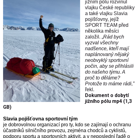
jižním pólu rozvinul
vlajku České republiky
a také vlajku Slavia
pojišťovny, jejíž
SPORT TEAM před
několika měsíci
založil. „
Rád bych
vyzval všechny
nadšence, kteří mají
naplánovaný nějaký
neobvyklý sportovní
počin, aby se přihlásili
do našeho týmu. A
proč to děláme?
Protože to máme rádi,”
řekl.
Dokument o dobytí
jižního pólu mp4 (1,3
GB)
Slavia pojišťovna sportovní tým
je dobrovolnou organizací pro ty, kdo se zajímají o ochranu
účastníků silničního provozu, zejména chodců a cyklistů,
podporu sportu a sportovních aktivit, a v neposlední řadě o