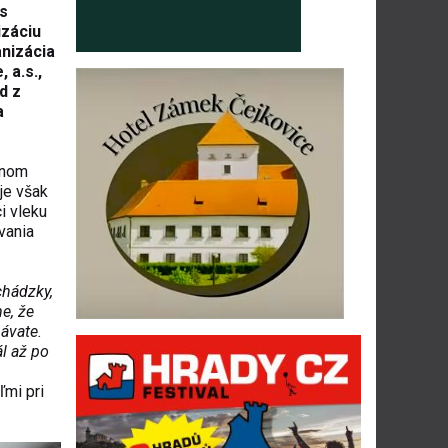
 s
izáciu
nizácia
 a.s.,
d z
a
dnom
 je však
i vleku
vania
chádzky,
e, že
ávate.
l až po
ľmi pri