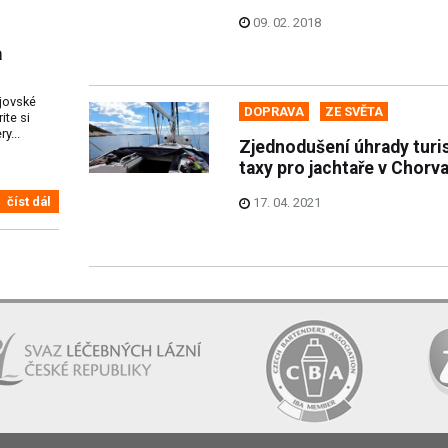
09. 02. 2018
a
ejovské
DOPRAVA
ZE SVĚTA
ite si
y...
Zjednodušení úhrady turi
taxy pro jachtaře v Chorv
číst dál
17. 04. 2021