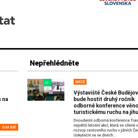
Nepřehlédněte
MICE
Výstaviště České Budějov
s na
bude hostit druhý ročník
odborné konference věn
turistickému ruchu na jih
Dvoudenní odborná konference Trav
největší letošní akcí, která se cíleně 
číst dál
rozvoji cestovního ruchu v jižních Č
Uskuteční se ve dnech...