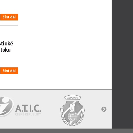
číst dál
stické
atsku
číst dál