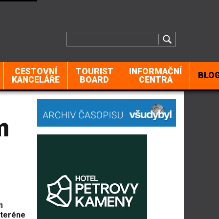
CESTOVNÍ
TOURIST
INFORMAČNÍ
BLO
KANCELÁŘE
BOARD
CENTRA
m
m
 teréne