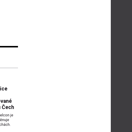
ice
ované
u Čech
elcon je
věnuje
echách.