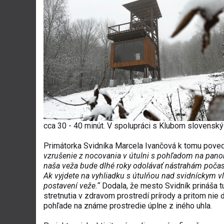
cca 30 - 40 minút. V spolupráci s Klubom slovensk
Primátorka Svidníka Marcela Ivančová k tomu pove
vzrušenie z nocovania v útulni s pohľadom na panorá
naša veža bude dlhé roky odolávať nástrahám počasia
Ak vyjdete na vyhliadku s útulňou nad svidníckym v
postavení veže.“
Dodala, že mesto Svidník prináša tur
stretnutia v zdravom prostredí prírody a pritom nie
pohľade na známe prostredie úplne z iného uhla.