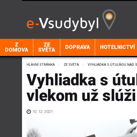
Z
ZE
DOPRAVA
HOTELNICTVÍ
DOMOVA
SVĚTA
HLAVNÍ STRÁNKA
ZE SVĚTA
CURRENT:
VYHLIADKA S ÚTULŇOU NAD S
Vyhliadka s út
vlekom už slúži
10. 12. 2021