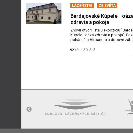
LÁZEŇSTVÍ
ZE SVĚTA
Bardejovské Kúpele - oáz
zdravia a pokoja
Znovu otvorili stálu expozíciu "Bard
Kúpele - oáza zdravia a pokoja". Pozr
pohár cára Alexandra a dobové záber
24. 10. 2018