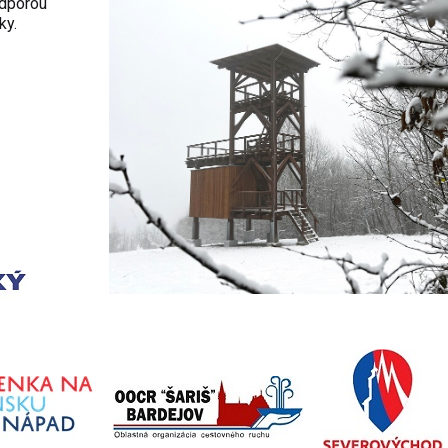
odporou
ky.