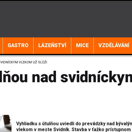
GASTRO
LÁZEŇSTVÍ
MICE
VZDĚLÁVÁNÍ
VIDNÍCKYM VLEKOM UŽ SLÚŽI
ulňou nad svidnícky
Vyhliadku s útulňou uviedli do prevádzky nad bývalý
vlekom v meste Svidník. Stavba v ťažko prístupnom