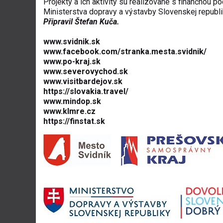
Projekty a ich aktivity sú realizované s finančnou p
Ministerstva dopravy a výstavby Slovenskej republi
Připravil Štefan Kuča.
www.svidnik.sk
www.facebook.com/stranka.mesta.svidnik/
www.po-kraj.sk
www.severovychod.sk
www.visitbardejov.sk
https://slovakia.travel/
www.mindop.sk
www.klmre.cz
https://finstat.sk