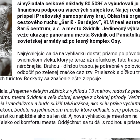
si vyžiadala celkové náklady 80 508€ a vybudovali ju
finančnou podporou viacerých subjektov. Na jej real
prispeli Prešovský samosprávny kraj, Oblastná orga
cestového ruchu ,,Šariš - Bardejov“, KLM real estate,
Šariš centrum, a.s. a mesto Svidník. Jedinečný výhľa
veže ukazuje panorámu mesta Svidník od Pamätník
sovietskej armády až po lesný komplex Osy.
Najrýchlejšie sa dá na vyhliadku dostať priamo po pôvo
svidníckom vleku, ktorý je teraz už nefunkčný. Táto trasa
náročnejšia. Druhou - dlhšou trasou, je potrebné v polovic
odbočiť po zelenej značke cez tzv. Prielazok s dĺžkou tr
ých turistov Beskydy sa značenie ešte zlepšuje.
dala:
„Prajeme všetkým zážitok z výhľadu 13 metrov, radosť z pre
mu mesta Svidník a veľa dobrej energie z okolitej prírody. Verím
 i vandalizmu a bude slúžiť taká krásna, ako si ju práve vychutn
lekom, budete na jedinečnom mieste, ktoré odhalilo svoj potenciá
istiku najbližšie ako sa len dá. Aj nová vyhliadka je miestom na
 ďaleko od komfortu mesta. Oddýchnuť sa tu dá s rodinou a priate