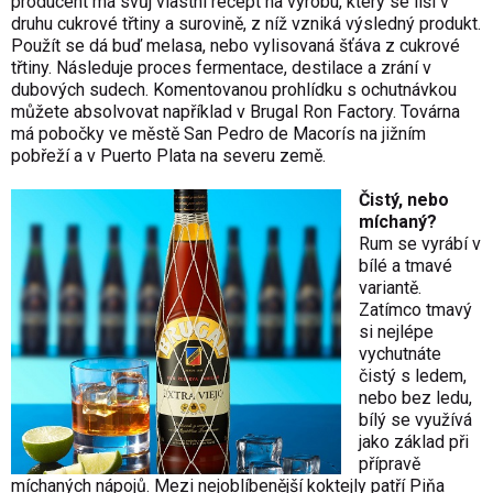
producent má svůj vlastní recept na výrobu, který se liší v
druhu cukrové třtiny a surovině, z níž vzniká výsledný produkt.
Použít se dá buď melasa, nebo vylisovaná šťáva z cukrové
třtiny. Následuje proces fermentace, destilace a zrání v
dubových sudech. Komentovanou prohlídku s ochutnávkou
můžete absolvovat například v Brugal Ron Factory. Továrna
má pobočky ve městě San Pedro de Macorís na jižním
pobřeží a v Puerto Plata na severu země.
Čistý, nebo
míchaný?
Rum se vyrábí v
bílé a tmavé
variantě.
Zatímco tmavý
si nejlépe
vychutnáte
čistý s ledem,
nebo bez ledu,
bílý se využívá
jako základ při
přípravě
míchaných nápojů. Mezi nejoblíbenější koktejly patří Piňa