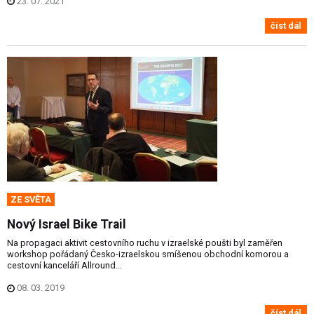
23. 07. 2021
číst dál
ZE SVĚTA
Nový Israel Bike Trail
Na propagaci aktivit cestovního ruchu v izraelské poušti byl zaměřen
workshop pořádaný Česko-izraelskou smíšenou obchodní komorou a
cestovní kanceláří Allround...
08. 03. 2019
číst dál