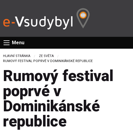
Menu
HLAVNÍ STRÁNKA
ZE SVĚTA
CURRENT:
RUMOVÝ FESTIVAL POPRVÉ V DOMINIKÁNSKÉ REPUBLICE
Rumový festival
poprvé v
Dominikánské
republice