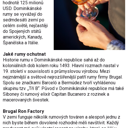
hodnotě 125 milionů
USD. Dominikánské
rumy se vyvážejí do
sedmdesáti zemí po
celém světě, nejčastěji
do Spojených států
amerických, Kanady,
Španělska a Itálie.
Jaké rumy ochutnat
Historie rumu v Dominikánské republice sahá až do
koloniálních dob kolem roku 1493. Hlavní rozmach nastal v
19. století v souvislosti s průmyslovou výrobou. Mezi
nejznámější a světově nejrozšířenější patří rumy firmy Brugal.
Spolu se značkami Barceló a Bermúdez tvoří vyhlášenou
skupinu tzv. „Tří B“. Původ v Dominikánské republice má také
Siboney či rumový elixír Capitan Bucanero z rozinek a
macerovaných švestek.
Brugal Ron Factory
V zemi funguje několik rumových továren a alespoň jednu z
nich byste během dovolené rozhodně měli navštívit. Každý