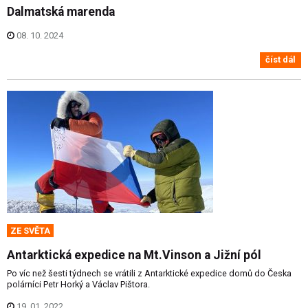
Dalmatská marenda
08. 10. 2024
číst dál
ZE SVĚTA
Antarktická expedice na Mt.Vinson a Jižní pól
Po víc než šesti týdnech se vrátili z Antarktické expedice domů do Česka
polárníci Petr Horký a Václav Pištora.
19. 01. 2022