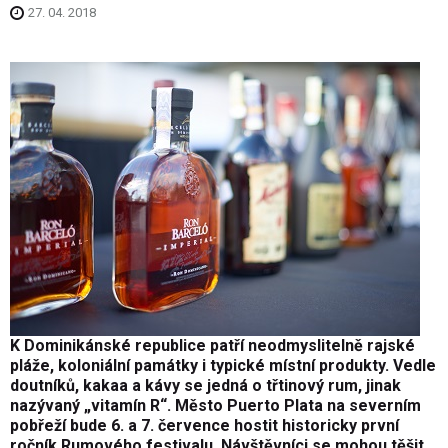
27. 04. 2018
K Dominikánské republice patří neodmyslitelně rajské
pláže, koloniální památky i typické místní produkty. Vedle
doutníků, kakaa a kávy se jedná o třtinový rum, jinak
nazývaný „vitamín R“. Město Puerto Plata na severním
pobřeží bude 6. a 7. července hostit historicky první
ročník Rumového festivalu. Návštěvníci se mohou těšit