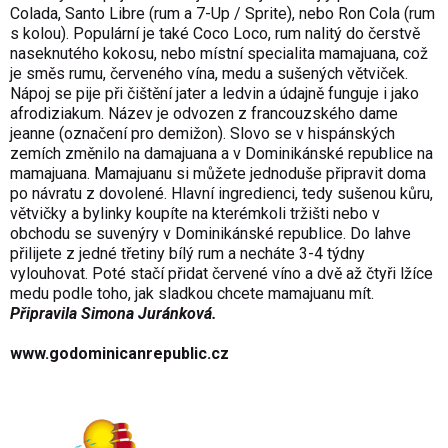
Colada, Santo Libre (rum a 7-Up / Sprite), nebo Ron Cola (rum
s kolou). Populární je také Coco Loco, rum nalitý do čerstvě
naseknutého kokosu, nebo místní specialita mamajuana, což
je směs rumu, červeného vína, medu a sušených větviček.
Nápoj se pije při čištění jater a ledvin a údajně funguje i jako
afrodiziakum. Název je odvozen z francouzského dame
jeanne (označení pro demižon). Slovo se v hispánských
zemích změnilo na damajuana a v Dominikánské republice na
mamajuana. Mamajuanu si můžete jednoduše připravit doma
po návratu z dovolené. Hlavní ingredienci, tedy sušenou kůru,
větvičky a bylinky koupíte na kterémkoli tržišti nebo v
obchodu se suvenýry v Dominikánské republice. Do lahve
přilijete z jedné třetiny bílý rum a necháte 3-4 týdny
vylouhovat. Poté stačí přidat červené víno a dvě až čtyři lžíce
medu podle toho, jak sladkou chcete mamajuanu mít.
Připravila Simona Juránková.
www.godominicanrepublic.cz