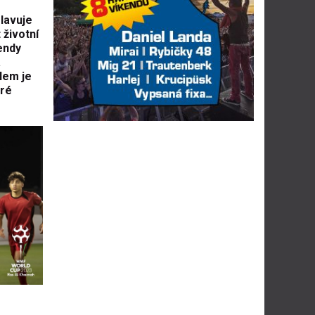
lavuje
 životní
endy
a
ílem je
eré