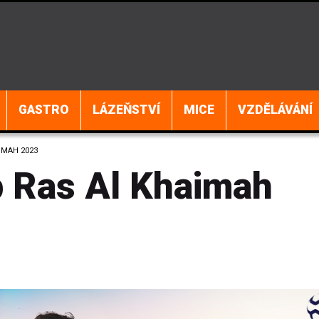
GASTRO
LÁZEŇSTVÍ
MICE
VZDĚLÁVÁNÍ
IMAH 2023
 Ras Al Khaimah