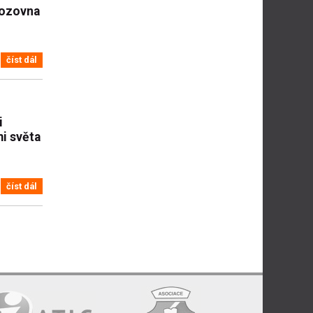
vozovna
číst dál
i
i světa
číst dál