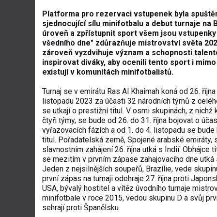
Platforma pro rezervaci vstupenek byla spušt
ě
sjednocující sílu minifotbalu a debut turnaje na
úrove
ň
a zp
ř
ístupnit sport všem jsou vstupenk
všedního dne" zd
ů
raz
ň
uje mistrovství sv
ě
ta 202
zárove
ň
vyzdvihuje význam a schopnosti talen
inspirovat diváky, aby ocenili tento sport i mim
existují v komunitách minifotbalist
ů
.
Turnaj se v emirátu Ras Al Khaimah koná od 26.
ř
íjna
listopadu 2023
za ú
časti
32 národních tým
ů
z celéh
se utkají o prestižní titul. V osmi skupinách, z nichž
č
ty
ř
i týmy, se bude od 26. do 31.
ř
íjna bojovat o ú
č
as
vy
ř
azovacích fázích a od 1. do 4. listopadu se bude
titul. Po
ř
adatelská zem
ě
, Spojené arabské emiráty, 
slavnostním zahájení 26.
ř
íjna utká s Indií. Obhájce t
se mezitím v prvním zápase zahajovacího dne utká 
Jeden z nejsiln
ě
jších soupe
řů
, Brazílie, vede skupin
první zápas na turnaji odehraje 27.
ř
íjna proti Japon
USA, bývalý hostitel a vít
ě
z úvodního turnaje mistro
minifotbale v roce 2015, vedou skupinu D a sv
ů
j pr
sehrají proti Špan
ě
lsku.