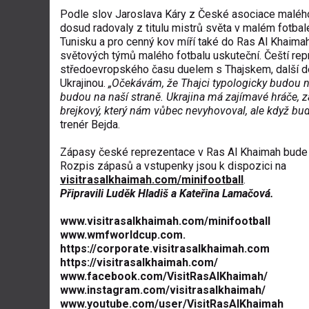
Podle slov Jaroslava Káry z České asociace malého
dosud radovaly z titulu mistrů světa v malém fotbal
Tunisku a pro cenný kov míří také do Ras Al Khaima
světových týmů malého fotbalu uskuteční. Čeští repre
středoevropského času duelem s Thajskem, další den 
Ukrajinou.
„Očekávám, že Thajci typologicky budou n
budou na naší straně. Ukrajina má zajímavé hráče, zatí
brejkový, který nám vůbec nevyhovoval, ale když bu
trenér Bejda.
Zápasy české reprezentace v Ras Al Khaimah bude 
Rozpis zápasů a vstupenky jsou k dispozici na
visitrasalkhaimah.com/minifootball
.
Připravili Luděk Hladiš a Kateřina Lamačová.
www.visitrasalkhaimah.com/minifootball
www.wmfworldcup.com
.
https://corporate.visitrasalkhaimah.com
https://visitrasalkhaimah.com/
www.facebook.com/VisitRasAlKhaimah/
www.instagram.com/visitrasalkhaimah/
www.youtube.com/user/VisitRasAlKhaimah