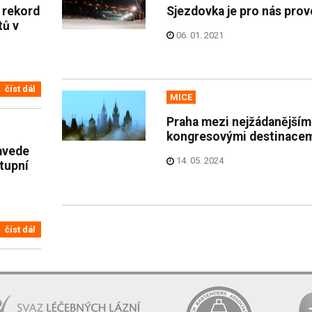
 rekord
Sjezdovka je pro nás pro
tů v
06. 01. 2021
číst dál
MICE
Praha mezi nejžádanějším
kongresovými destinacem
avede
14. 05. 2024
stupní
číst dál