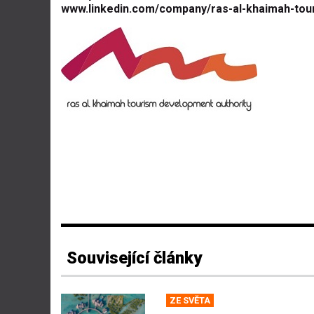
www.linkedin.com/company/ras-al-khaimah-tou
Související články
ZE SVĚTA