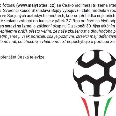
 fotbalu (
www.malyfotbal.cz
) se
Česko řadí mezi tři země, kte
e. Svěřenci kouče Stanislava Bejdy vybojovali zlaté medaile v ro
h ve Spojených arabských emirátech, kde se přehlídka nejlepších
zentanti vstoupí do turnaje v pátek 27. října od čtvrt na čtyři o
narazí na Izrael a základní skupinu C zakončí 30. října utkáním
epříjemní hráči, přesto věřím, že naše zkušenost a dlouhodobá p
m jsme ji však poráželi, což je pozitivní. Izraelci mají defenzivní
deme hrát, co chceme, zvládneme to,“
nepochybuje o postupu ze 
přenášet Česká televize.