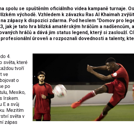
na spolu se spušt
ě
ním oficiálního videa kampan
ě
turnaje. Os
 Blízkém východ
ě
. Vzhledem k závazku Ras Al Khaimah zvýšit
y na zápasy k dispozici zdarma. Pod heslem "Domov pro leg
3, jak je tato hra blízká amatérským hrá
čů
m a nadšenc
ů
m, 
tovaných hrá
čů
a dává jim status legend, který si zaslouží. C
o profesionální úrove
ň
a rozpoznali dovednosti a talenty, kt
 do 4.
o sv
ě
ta, které
 každou tvo
ř
í
t ve
 bojovat o
se po
itulu, Mexiko,
s Irskem.
u E a sv
ů
j
sku. Mezitím
vství sv
ě
ta v
vní zápas