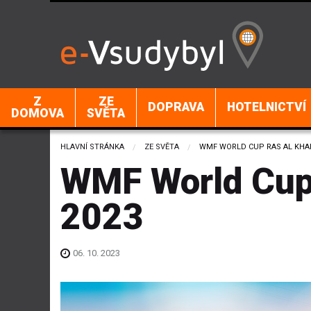
Z
ZE
DOPRAVA
HOTELNICTVÍ
DOMOVA
SVĚTA
HLAVNÍ STRÁNKA
ZE SVĚTA
CURRENT:
WMF WORLD CUP RAS AL KHA
WMF World Cup
2023
06. 10. 2023