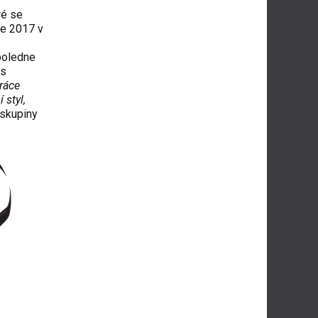
ré se
ce 2017 v
dpoledne
 s
ráce
 styl,
skupiny