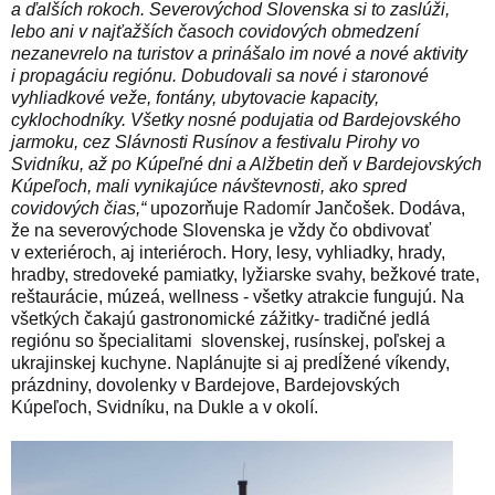
a ďalších rokoch. Severovýchod Slovenska si to zaslúži,
lebo ani v najťažších časoch covidových obmedzení
nezanevrelo na turistov a prinášalo im nové a nové aktivity
i propagáciu regiónu. Dobudovali sa nové i staronové
vyhliadkové veže, fontány, ubytovacie kapacity,
cyklochodníky. Všetky nosné podujatia od Bardejovského
jarmoku, cez Slávnosti Rusínov a festivalu Pirohy vo
Svidníku, až po Kúpeľné dni a Alžbetin deň v Bardejovských
Kúpeľoch, mali vynikajúce návštevnosti, ako spred
covidových čias,“
upozorňuje
Radomír
Jančošek. Dodáva,
že na severovýchode Slovenska je vždy čo obdivovať
v exteriéroch, aj interiéroch. Hory, lesy, vyhliadky, hrady,
hradby, stredoveké pamiatky, lyžiarske svahy, bežkové trate,
reštaurácie, múzeá, wellness - všetky atrakcie fungujú. Na
všetkých čakajú gastronomické zážitky- tradičné jedlá
regiónu so špecialitami
slovenskej, rusínskej, poľskej a
ukrajinskej kuchyne. Naplánujte si aj predĺžené víkendy,
prázdniny, dovolenky v Bardejove, Bardejovských
Kúpeľoch, Svidníku, na Dukle a v okolí.