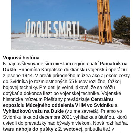
Vojnová história
K
najnavštevovanejším miestam regiónu patrí
Pamätník na
Dukle
. Pripomína Karpatsko-dukliansku vojenskú operáciu
z jesene 1944. V areáli prírodného múzea ako aj okolo cesty
do Svidníka je rozmiestnených 55 kusov rozličnej ťažkej
bojovej techniky. Pre deti je veľmi lákavé, že sa môžu
dotýkať a dokonca liezť po vojenskej technike. Vojenské
historické múzeum Piešťany prevádzkuje
Centrálnu
expozíciu Múzejného oddelenia VHM vo Svidníku
a
Vyhliadkovú vežu na Dukle
(v zime zavretá). Priamo vo
Svidníku láka od decembra 2021 vyhliadka s útulňou, ktorú
uviedli do prevádzky nad bývalým vlekom.
Nová rozhľadňa,
tvaru náboja do pušky z 2. svetovej,
pribudla tiež v