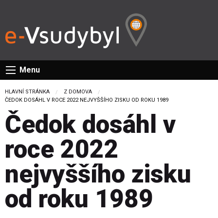
Menu
HLAVNÍ STRÁNKA
Z DOMOVA
CURRENT:
ČEDOK DOSÁHL V ROCE 2022 NEJVYŠŠÍHO ZISKU OD ROKU 1989
Čedok dosáhl v
roce 2022
nejvyššího zisku
od roku 1989