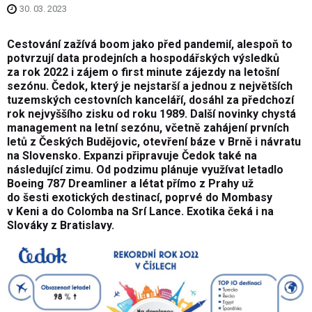
30. 03. 2023
Cestování zažívá boom jako před pandemií, alespoň to
potvrzují data prodejních a hospodářských výsledků
za rok 2022 i zájem o first minute zájezdy na letošní
sezónu. Čedok, který je nejstarší a jednou z největších
tuzemských cestovních kanceláří, dosáhl za předchozí
rok nejvyššího zisku od roku 1989. Další novinky chystá
management na letní sezónu, včetně zahájení prvních
letů z Českých Budějovic, otevření báze v Brně i návratu
na Slovensko. Expanzi připravuje Čedok také na
následující zimu. Od podzimu plánuje využívat letadlo
Boeing 787 Dreamliner a létat přímo z Prahy už
do šesti exotických destinací, poprvé do Mombasy
v Keni a do Colomba na Srí Lance. Exotika čeká i na
Slováky z Bratislavy.