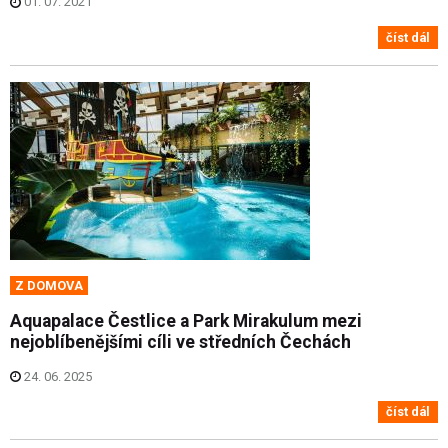
01. 07. 2021
číst dál
Z DOMOVA
Aquapalace Čestlice a Park Mirakulum mezi
nejoblíbenějšími cíli ve středních Čechách
24. 06. 2025
číst dál