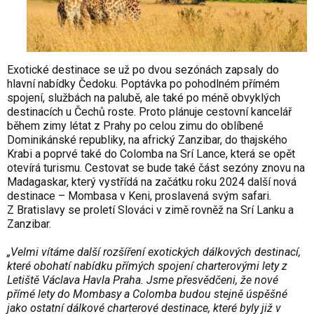
Exotické destinace se už po dvou sezónách zapsaly do
hlavní nabídky Čedoku. Poptávka po pohodlném přímém
spojení, službách na palubě, ale také po méně obvyklých
destinacích u Čechů roste. Proto plánuje cestovní kancelář
během zimy létat z Prahy po celou zimu do oblíbené
Dominikánské republiky, na africký Zanzibar, do thajského
Krabi a poprvé také do Colomba na Srí Lance, která se opět
otevírá turismu. Cestovat se bude také část sezóny znovu na
Madagaskar, který vystřídá na začátku roku 2024 další nová
destinace – Mombasa v Keni, proslavená svým safari.
Z Bratislavy se proletí Slováci v zimě rovněž na Srí Lanku a
Zanzibar.
„Velmi vítáme další rozšíření exotických dálkových destinací,
které obohatí nabídku přímých spojení charterovými lety z
Letiště Václava Havla Praha. Jsme přesvědčeni, že nové
přímé lety do Mombasy a Colomba budou stejně úspěšné
jako ostatní dálkové charterové destinace, které byly již v