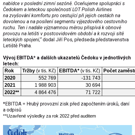
nabídce v poslední zimní sezóně. Oceňujeme spolupráci s
Čedokem a leteckou společností LOT Polish Airlines
na zvyšování komfortu pro cestující při jejich cestách na
dovolenou a na posílení segmentu výjezdového cestovního
ruchu. Ten i nadále významnou měrou přispívá k obnově
provozu na letišti v postcovidovém období a k rozvoji sítě
leteckých spojení,“
dodal Jiří Pos, předseda představenstva
Letiště Praha.
Vývoj EBITDA* a dalších ukazatelů Čedoku v jednotlivých
letech:
Rok
Tržby
(v tis. Kč)
EBITDA*
(v tis. Kč)
Počet zaměs
2020
552 769
-131 743
2021
1 988 903
30 694
2022**
4 864 476
71 722
*EBITDA = Hrubý provozní zisk před započtením úroků, daní
a odpisů
**Uzavřené výsledky za rok 2022 před auditem