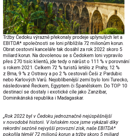
Tržby Čedoku výrazně překonaly prodeje uplynulých let a
EBITDA* společnosti se loni přiblížila 72 milionům korun.
Obrat cestovní kanceláře tak dosáhl za rok 2022 skoro 5
miliard korun. Na dovolenou se s Čedokem loni vypravilo
přes 270 tisíc klientů, jde tedy o nárůst o 111 % v porovnání
s rokem 2021. Celkem 72 % turistů letělo z Prahy, 12 %
z Brna, 9 % z Ostravy a po 2 % cestovali Češi z Pardubic
nebo Karlových Varů. Nejoblíbenější zemí bylo loni Turecko,
následované Řeckem, Egyptem či Španělskem. Do TOP 10
destinací se dostaly i exotické cíle jako Zanzibar,
Dominikánská republika i Madagaskar.
„Rok 2022 byl v Čedoku jednoznačně nejúspěšnější
v novodobé historii. V loňském roce jsme vykázali díky
rekordní sezóně nejvyšší provozní zisk, naše EBITDA*
pokořila téměř 72 milionů korun a tržby skoro 5 miliard