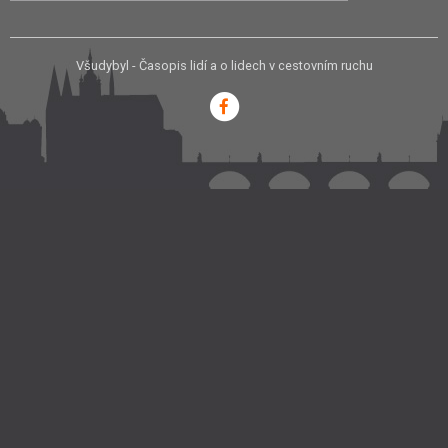
Všudybyl - Časopis lidí a o lidech v cestovním ruchu