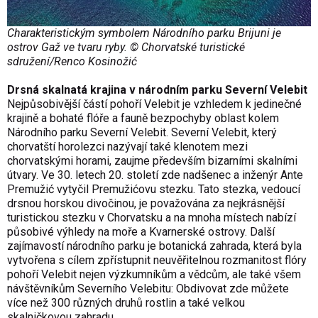
Charakteristickým symbolem Národního parku Brijuni je
ostrov Gaž ve tvaru ryby. © Chorvatské turistické
sdružení/Renco Kosinožić
Drsná skalnatá krajina v národním parku Severní Velebit
Nejpůsobivější částí pohoří Velebit je vzhledem k jedinečné
krajině a bohaté flóře a fauně bezpochyby oblast kolem
Národního parku Severní Velebit. Severní Velebit, který
chorvatští horolezci nazývají také klenotem mezi
chorvatskými horami, zaujme především bizarními skalními
útvary. Ve 30. letech 20. století zde nadšenec a inženýr Ante
Premužić vytyčil Premužićovu stezku. Tato stezka, vedoucí
drsnou horskou divočinou, je považována za nejkrásnější
turistickou stezku v Chorvatsku a na mnoha místech nabízí
působivé výhledy na moře a Kvarnerské ostrovy. Další
zajímavostí národního parku je botanická zahrada, která byla
vytvořena s cílem zpřístupnit neuvěřitelnou rozmanitost flóry
pohoří Velebit nejen výzkumníkům a vědcům, ale také všem
návštěvníkům Severního Velebitu: Obdivovat zde můžete
více než 300 různých druhů rostlin a také velkou
skalničkovou zahradu.