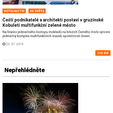
HOTELNICTVÍ
ZE SVĚTA
Čeští podnikatelé a architekti postaví v gruzínské
Kobuleti multifunkční zelené město
Na hranici jedinečného biotopu mokřadů na březích Černého moře vyroste
jedinečný komplex multifunkčních staveb společnosti Green...
23. 07. 2019
číst dál
Nepřehlédněte