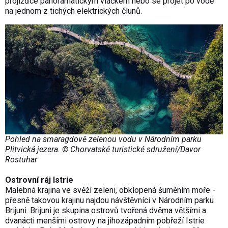
projížďce panoramatickým vláčkem nebo se projet po vodě
na jednom z tichých elektrických člunů.
Pohled na smaragdově zelenou vodu v Národním parku
Plitvická jezera. © Chorvatské turistické sdružení/Davor
Rostuhar
Ostrovní ráj Istrie
Malebná krajina ve svěží zeleni, obklopená šuměním moře -
přesně takovou krajinu najdou návštěvníci v Národním parku
Brijuni. Brijuni je skupina ostrovů tvořená dvěma většími a
dvanácti menšími ostrovy na jihozápadním pobřeží Istrie