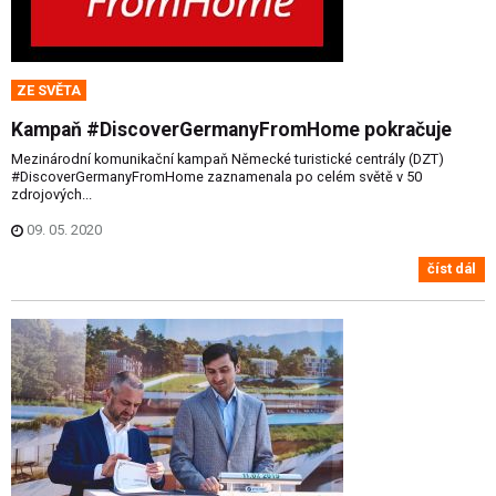
ZE SVĚTA
Kampaň #DiscoverGermanyFromHome pokračuje
Mezinárodní komunikační kampaň Německé turistické centrály (DZT)
#DiscoverGermanyFromHome zaznamenala po celém světě v 50
zdrojových...
09. 05. 2020
číst dál