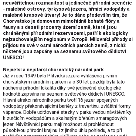
neuvěřitelnou rozmanitost a jedinečné přírodní scenérie
- malebné ostrovy, tyrkysová jezera, hřmící vodopády a
malebné krasové útvary! Je to dáno především tím, že
Chorvatsko je domovem mimořádně bohaté flóry a
fauny a s deseti procenty území země, které jsou
chráněnými přírodními rezervacemi, patří k ekologicky
nejzachovalejším regionům v Evropě. Milovníci přírody si
přijdou na své v osmi národních parcích země, z nichž
některé jsou zapsány na seznamu světového dědictví
UNESCO!
Největší a nejstarší chorvatský národní park
Již v roce 1949 byla Plitvická jezera vyhlášena prvním
chorvatským národním parkem a o 30 let později byla tato
nádherná přírodní lokalita díky své jedinečné ekologické
hodnotě zapsána na seznam světového dědictví UNESCO.
Hlavní atrakci národního parku tvoří 16 jezer spojených
vodopády překonávajícími bariéry z travertinu, zvláštní formy
vápence. Dobře udržované stezky v parku vedou návštěvníky
k zurčícím vodopádům a skalnatým břehům smaragdových
jezer. Návštěvníci parku mají možnost si prohlédnout
působivou přírodní krajinu i z jiného úhlu pohledu, a to při