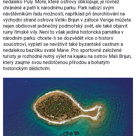
nedaleko Puly. Moře, které ostrovy obklopuje, je rovněž
chráněné a patří k národnímu parku. Park nabízí svým
návštěvníkům řadu možností, například při šnorchlování na
východní straně ostrova Veliki Brijun v zátoce Verige můžete
nejen obdivovat jedinečný podmořský svět, ale také objevit
ruiny římské vily. Není to však jediná historická památka v
národním parku: chcete-li se dozvědět více o historii
souostroví, vyplatí se navštívit také byzantské castrum a
nedalekou baziliku svaté Marie. Pro sportovně založené
turisty je rozhodně nutný výlet na kajaku na ostrov Mali Brijun,
který zaujme svou nedotčenou přírodou a bohatým
historickým dědictvím.