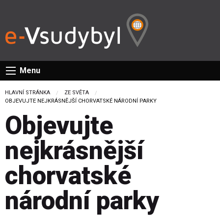
Menu
HLAVNÍ STRÁNKA
ZE SVĚTA
CURRENT:
OBJEVUJTE NEJKRÁSNĚJŠÍ CHORVATSKÉ NÁRODNÍ PARKY
Objevujte
nejkrásnější
chorvatské
národní parky