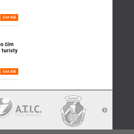
číst dál
ko čím
 turisty
číst dál