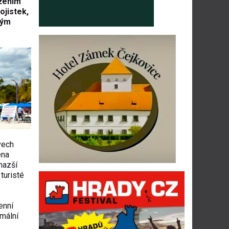
ožením
ojistek,
vým
vech
ena
nazší
turisté
enní
imální