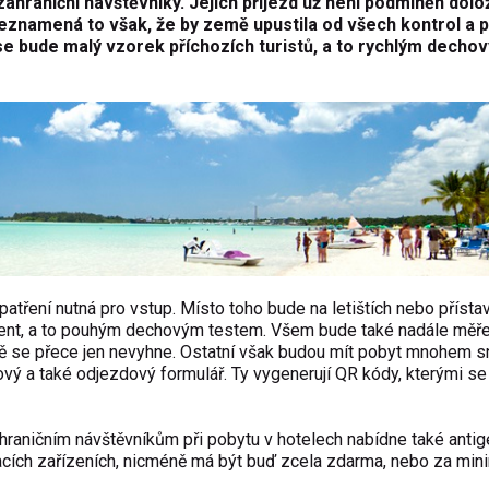
ahraniční návštěvníky. Jejich příjezd už není podmíněn dol
eznamená to však, že by země upustila od všech kontrol a p
 se bude malý vzorek příchozích turistů, a to rychlým decho
patření nutná pro vstup. Místo toho bude na letištích nebo přísta
rocent, a to pouhým dechovým testem. Všem bude také nadále měř
éně se přece jen nevyhne. Ostatní však budou mít pobyt mnohem s
ový a také odjezdový formulář. Ty vygenerují QR kódy, kterými se 
hraničním návštěvníkům při pobytu v hotelech nabídne také antig
acích zařízeních, nicméně má být buď zcela zdarma, nebo za min