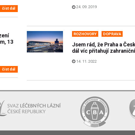
24. 09. 2019
číst dál
ROZHOVORY
DOPRAVA
zení
em, 13
Jsem rád, že Praha a Čes
dál víc přitahují zahraniční
14. 11. 2022
číst dál