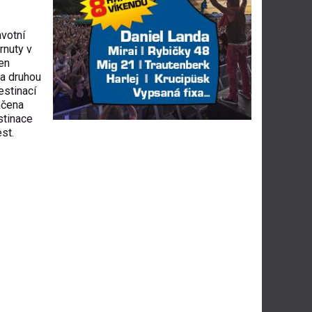
avotní
rnuty v
en
na druhou
estinací
ačena
stinace
st.