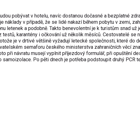
a budou pobývat v hotelu, navíc dostanou dočasné a bezplatné zdr
je náklady v případě, že se lidé nakazí během pobytu v zemi, zah
u letenek a podobně. Takto benevolentní je k turistům snad už j
z testů, karantény i očkování už několik měsíců. Cestovatelé se 
tože je v drtivé většině vyžadují letecké společnosti, které do d
tovatelském semaforu českého ministerstva zahraničních věcí zn
o při návratu musejí vyplnit příjezdový formulář, při opuštění de
 do samoizolace. Po pěti dnech je potřeba podstoupit druhý PCR te