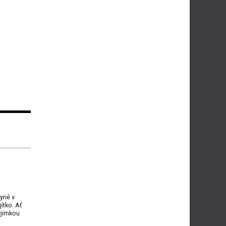
yně v
ítko. Ať
ýjimkou