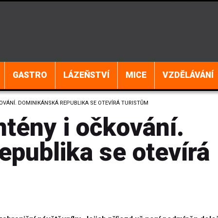
GASTRO
LÁZEŇSTVÍ
MICE
VZDĚLÁVÁNÍ
KOVÁNÍ. DOMINIKÁNSKÁ REPUBLIKA SE OTEVÍRÁ TURISTŮM
ntény i očkování.
publika se otevírá