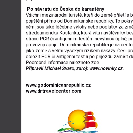
Po návratu do Česka do karantény
Všichni mezinárodní turisté, kteří do země přiletí 
pojištění přímo od Dominikánské republiky. To pokry
něm jsou také léčebné výlohy nebo poplatky za změn
středoamerická Kostarika, která vítá návštěvníky be
stranu PCR či antigenním testům nevyhnou úplně, pro
provozují spoje. Dominikánská republika je na ces
jako země s velmi vysokým rizikem nákazy. Češi prot
doložit PCR či antigenní test a po příjezdu zamířit
Podrobné informace naleznete
zde
.
Připravil Michael Švarc, zdroj: www.novinky.cz.
www.godominicanrepublic.cz
www.drtravelcenter.com