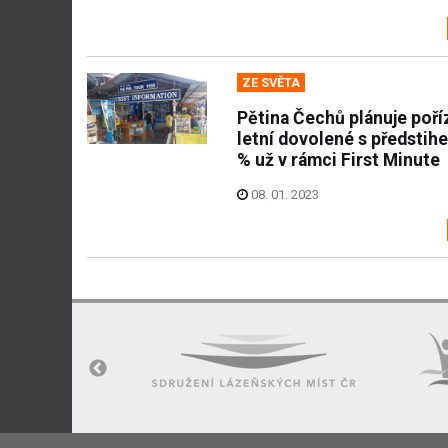
ZE SVĚTA
Pětina Čechů plánuje poří
letní dovolené s předstih
% už v rámci First Minute
08. 01. 2023