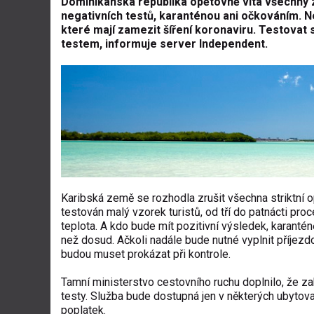
Dominikánská republika opětovně vítá všechny z
negativních testů, karanténou ani očkováním. N
které mají zamezit šíření koronaviru. Testovat
testem, informuje server Independent.
Karibská země se rozhodla zrušit všechna striktní o
testován malý vzorek turistů, od tří do patnácti p
teplota. A kdo bude mít pozitivní výsledek, karant
než dosud. Ačkoli nadále bude nutné vyplnit příjezd
budou muset prokázat při kontrole.
Tamní ministerstvo cestovního ruchu doplnilo, že za
testy. Služba bude dostupná jen v některých ubytov
poplatek.