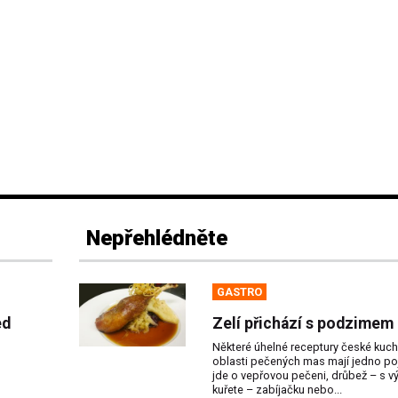
Nepřehlédněte
GASTRO
ed
Zelí přichází s podzimem
Některé úhelné receptury české kuch
oblasti pečených mas mají jedno poj
jde o vepřovou pečeni, drůbež – s v
kuřete – zabíjačku nebo...