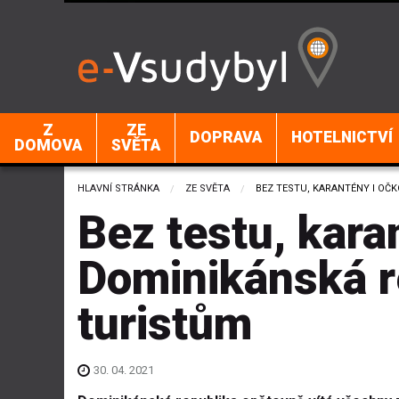
Z
ZE
DOPRAVA
HOTELNICTVÍ
DOMOVA
SVĚTA
HLAVNÍ STRÁNKA
ZE SVĚTA
CURRENT:
BEZ TESTU, KARANTÉNY I OČ
Bez testu, kara
Dominikánská re
turistům
30. 04. 2021