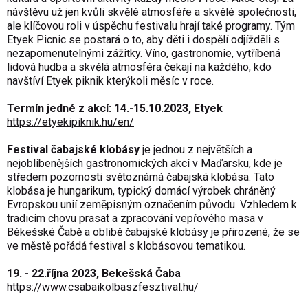
návštěvu už jen kvůli skvělé atmosféře a skvělé společnosti,
ale klíčovou roli v úspěchu festivalu hrají také programy. Tým
Etyek Picnic se postará o to, aby děti i dospělí odjížděli s
nezapomenutelnými zážitky. Víno, gastronomie, vytříbená
lidová hudba a skvělá atmosféra čekají na každého, kdo
navštíví Etyek piknik kterýkoli měsíc v roce.
Termín jedné z akcí: 14.-15.10.2023, Etyek
https://etyekipiknik.hu/en/
Festival čabajské klobásy
je jednou z největších a
nejoblíbenějších gastronomických akcí v Maďarsku, kde je
středem pozornosti světoznámá čabajská klobása. Tato
klobása je hungarikum, typický domácí výrobek chráněný
Evropskou unií zeměpisným označením původu. Vzhledem k
tradicím chovu prasat a zpracování vepřového masa v
Békešské Čabě a oblibě čabajské klobásy je přirozené, že se
ve městě pořádá festival s klobásovou tematikou.
19. - 22.října 2023, Bekešská Čaba
https://www.csabaikolbaszfesztival.hu/