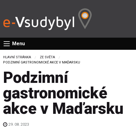
Menu
HLAVNÍ STRÁNKA
ZE SVĚTA
CURRENT:
PODZIMNÍ GASTRONOMICKÉ AKCE V MAĎARSKU
Podzimní
gastronomické
akce v Maďarsku
29. 08. 2023