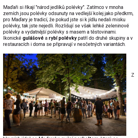
Maďaři si říkají "národ jedlíků polévky". Zatímco v mnoha
zemích jsou polévky odsunuty na vedlejší kolej jako předkrm,
pro Maďary je tradicí, že pokud jste si k jídlu nedali misku
polévky, tak jste nejedli. Rozlišují se však lehké zeleninové
polévky a vydatnější polévky s masem a těstovinami.
Ikonické
gulášové
a
rybí polévky
patří do druhé skupiny a v
restauracích i doma se připravují v nesčetných variantách.
Z