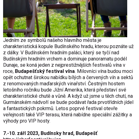
Jedním ze symbolů našeho hlavního města je
charakteristická kopule Budínského hradu, kterou poznáte už
z dálky. V Budínském hradním paláci, který se tyčí nad
Budínským hradním vrchem a dominuje panoramatu podél
Dunaje, se koná jeden z nejprestižnějších festivalů vína v
roce,
Budapešťský festival vína
. Milovníci vína budou moci
opět ochutnat širokou nabídku bílých a červených vín a sektů
z renomovaných maďarských vinařství. Čestným hostem
letošního ročníku bude Jižní Amerika, která představí své
charakteristické chutě a vůně. A když už jsme u těch chutí, na
Gurmánském nádvoří se bude podávat řada prvotřídních jídel
a fantastických pokrmů. Letos poprvé festival otevře
veřejnosti také VIP terasu, která nabídne speciální zážitky a
výhody pro VIP hosty.
7.-10. září 2023, Budínsky hrad, Budapešť