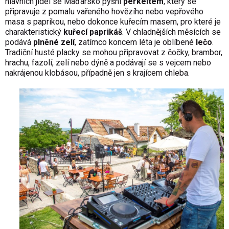
hlavních jídel se Maďarsko pyšní
perkeltem
, který se
připravuje z pomalu vařeného hovězího nebo vepřového
masa s paprikou, nebo dokonce kuřecím masem, pro které je
charakteristický
kuřecí
paprikáš
. V chladnějších měsících se
podává
plněné zelí
, zatímco koncem léta je oblíbené
lečo
.
Tradiční husté placky se mohou připravovat z čočky, brambor,
hrachu, fazolí, zelí nebo dýně a podávají se s vejcem nebo
nakrájenou klobásou, případně jen s krajícem chleba.