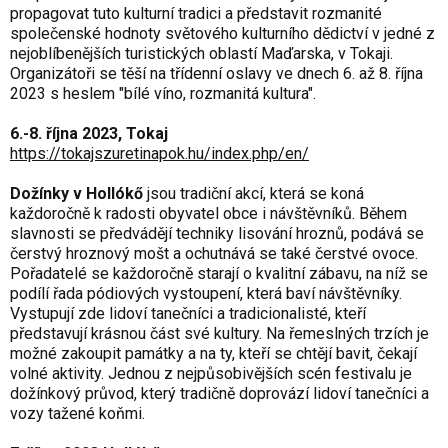
propagovat tuto kulturní tradici a představit rozmanité
společenské hodnoty světového kulturního dědictví v jedné z
nejoblíbenějších turistických oblastí Maďarska, v Tokaji.
Organizátoři se těší na třídenní oslavy ve dnech 6. až 8. října
2023 s heslem "bílé víno, rozmanitá kultura".
6.-8. října 2023, Tokaj
https://tokajszuretinapok.hu/index.php/en/
Dožínky v Hollókő
jsou tradiční akcí, která se koná
každoročně k radosti obyvatel obce i návštěvníků. Během
slavnosti se předvádějí techniky lisování hroznů, podává se
čerstvý hroznový mošt a ochutnává se také čerstvé ovoce.
Pořadatelé se každoročně starají o kvalitní zábavu, na níž se
podílí řada pódiových vystoupení, která baví návštěvníky.
Vystupují zde lidoví tanečníci a tradicionalisté, kteří
představují krásnou část své kultury. Na řemeslných trzích je
možné zakoupit památky a na ty, kteří se chtějí bavit, čekají
volné aktivity. Jednou z nejpůsobivějších scén festivalu je
dožínkový průvod, který tradičně doprovází lidoví tanečníci a
vozy tažené koňmi.