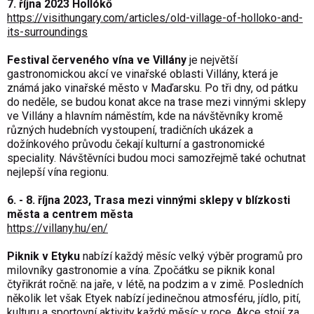
7. října 2023 Hollókő
https://visithungary.com/articles/old-village-of-holloko-and-
its-surroundings
Festival červeného vína ve Villány
je největší
gastronomickou akcí ve vinařské oblasti Villány, která je
známá jako vinařské město v Maďarsku. Po tři dny, od pátku
do neděle, se budou konat akce na trase mezi vinnými sklepy
ve Villány a hlavním náměstím, kde na návštěvníky kromě
různých hudebních vystoupení, tradičních ukázek a
dožínkového průvodu čekají kulturní a gastronomické
speciality. Návštěvníci budou moci samozřejmě také ochutnat
nejlepší vína regionu.
6. - 8. října 2023, Trasa mezi vinnými sklepy v blízkosti
města a centrem města
https://villany.hu/en/
Piknik v Etyku
nabízí každý měsíc velký výběr programů pro
milovníky gastronomie a vína. Zpočátku se piknik konal
čtyřikrát ročně: na jaře, v létě, na podzim a v zimě. Posledních
několik let však Etyek nabízí jedinečnou atmosféru, jídlo, pití,
kulturu a sportovní aktivity každý měsíc v roce. Akce stojí za