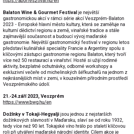
https://aborfesztival.hu/en
Balaton Wine & Gourmet Festival
je největší
gastronomickou akcí v rámci série akcí Veszprém-Balaton
2023 - Evropské hlavní město kultury, která se zaměřuje na
kulturní dědictví regionu a země, vinařské tradice a stále
zajímavější současnost a budoucí vývoj maďarské
gastronomie. Největší gastronomický festival v regionu letos
představí kulinářské speciality Francie a Argentiny spolu s
klíčovými zástupci gastronomie regionu Balaton, který tvoří
více než 50 restaurací a vinařství. Hosté si užijí rodinné
aktivity, bezplatné ochutnávky, odborné workshopy a
exkluzivní večeře od michelinských šéfkuchařů na jednom z
nejkrásnějších míst v zemi, v kouzelném přírodním prostředí
Veszprémského údolí.
21.-24.září 2023, Veszprém
https://www.bwg.hu/en
Dožínky v Tokaji-Hegyalji
jsou jednou z nejstarších
dožínkových slavností v Maďarsku, slaví se od roku 1932,
tedy více než 90 let. Tokajské víno hrálo po staletí klíčovou
roli při utváření maďarské národní identity. Cílem akce je