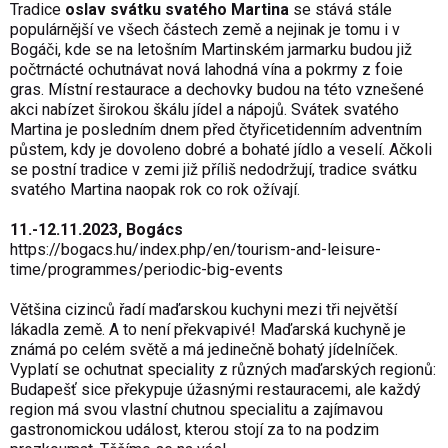
Tradice
oslav svátku svatého Martina
se stává stále
populárnější ve všech částech země a nejinak je tomu i v
Bogáči, kde se na letošním Martinském jarmarku budou již
počtrnácté ochutnávat nová lahodná vína a pokrmy z foie
gras. Místní restaurace a dechovky budou na této vznešené
akci nabízet širokou škálu jídel a nápojů. Svátek svatého
Martina je posledním dnem před čtyřicetidenním adventním
půstem, kdy je dovoleno dobré a bohaté jídlo a veselí. Ačkoli
se postní tradice v zemi již příliš nedodržují, tradice svátku
svatého Martina naopak rok co rok ožívají.
11.-12.11.2023, Bogács
https://bogacs.hu/index.php/en/tourism-and-leisure-
time/programmes/periodic-big-events
Většina cizinců řadí maďarskou kuchyni mezi tři největší
lákadla země. A to není překvapivé! Maďarská kuchyně je
známá po celém světě a má jedinečně bohatý jídelníček.
Vyplatí se ochutnat speciality z různých maďarských regionů:
Budapešť sice překypuje úžasnými restauracemi, ale každý
region má svou vlastní chutnou specialitu a zajímavou
gastronomickou událost, kterou stojí za to na podzim