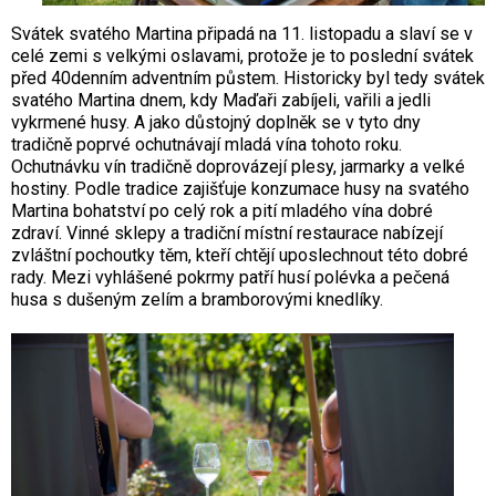
Svátek svatého Martina připadá na 11. listopadu a slaví se v
celé zemi s velkými oslavami, protože je to poslední svátek
před 40denním adventním půstem. Historicky byl tedy svátek
svatého Martina dnem, kdy Maďaři zabíjeli, vařili a jedli
vykrmené husy. A jako důstojný doplněk se v tyto dny
tradičně poprvé ochutnávají mladá vína tohoto roku.
Ochutnávku vín tradičně doprovázejí plesy, jarmarky a velké
hostiny. Podle tradice zajišťuje konzumace husy na svatého
Martina bohatství po celý rok a pití mladého vína dobré
zdraví. Vinné sklepy a tradiční místní restaurace nabízejí
zvláštní pochoutky těm, kteří chtějí uposlechnout této dobré
rady. Mezi vyhlášené pokrmy patří husí polévka a pečená
husa s dušeným zelím a bramborovými knedlíky.