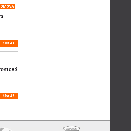
DOMOVA
va
číst dál
ventové
číst dál