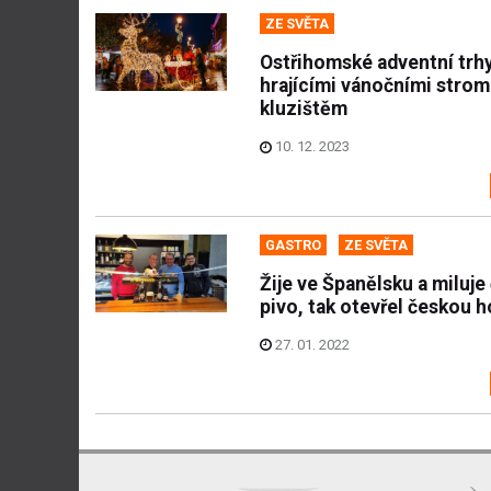
ZE SVĚTA
Ostřihomské adventní trhy
hrajícími vánočními strom
kluzištěm
10. 12. 2023
GASTRO
ZE SVĚTA
Žije ve Španělsku a miluje
pivo, tak otevřel českou 
27. 01. 2022