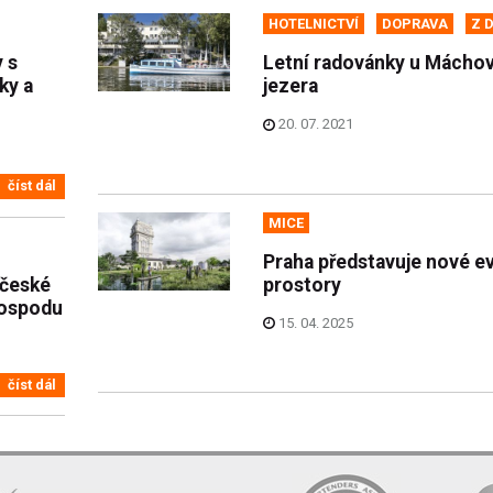
HOTELNICTVÍ
DOPRAVA
Z 
 s
Letní radovánky u Mácho
ky a
jezera
20. 07. 2021
číst dál
MICE
Praha představuje nové e
 české
prostory
hospodu
15. 04. 2025
číst dál