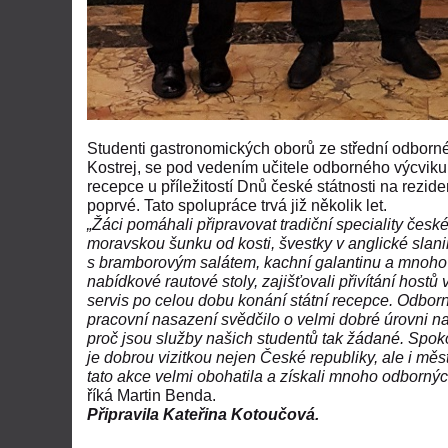
Studenti gastronomických oborů ze střední odborn
Kostrej, se pod vedením učitele odborného výcviku B
recepce u příležitostí Dnů české státnosti na rezi
poprvé. Tato spolupráce trvá již několik let.
„Žáci pomáhali připravovat tradiční speciality čes
moravskou šunku od kosti, švestky v anglické slani
s bramborovým salátem, kachní galantinu a mnoho d
nabídkové rautové stoly, zajišťovali přivítání host
servis po celou dobu konání státní recepce. Odborn
pracovní nasazení svědčilo o velmi dobré úrovni na
proč jsou služby našich studentů tak žádané. Spok
je dobrou vizitkou nejen České republiky, ale i mě
tato akce velmi obohatila a získali mnoho odbornýc
říká Martin Benda.
Připravila Kateřina Kotoučová.