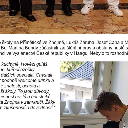
é školy na Přímětické ve Znojmě, Lukáš Záruba, Josef Caha a M
c. Martina Bendy zúčastnili zajištění příprav a obsluhy hostů s
denci velvyslanectví České republiky v Haagu. Nebylo to rozhodn
ké kuchyně. Hovězí guláš,
ně, kuřecí řízečky
alších specialit. Chystali
ů v podobě welcome drinku a
é znalosti, ochota a
ší školy. To jsou důvody,
ojenost hostů a účastníků
sta Znojma v zahraničí. Žáky
h zkušeností a dovedností,“