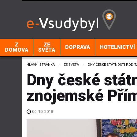
Z
ZE
DOPRAVA
HOTELNICTVÍ
DOMOVA
SVĚTA
HLAVNÍ STRÁNKA
ZE SVĚTA
CURRENT:
DNY ČESKÉ STÁTNOSTI POD 
Dny české stát
znojemské Pří
06. 10. 2018