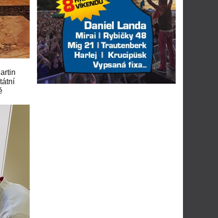
artin
tátní
ě