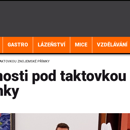
GASTRO
LÁZEŇSTVÍ
MICE
VZDĚLÁVÁNÍ
TAKTOVKOU ZNOJEMSKÉ PŘÍMKY
nosti pod taktovkou
mky