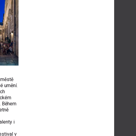
 městě
vé umění.
ých
rickém
u. Během
četně
alenty i
stival v