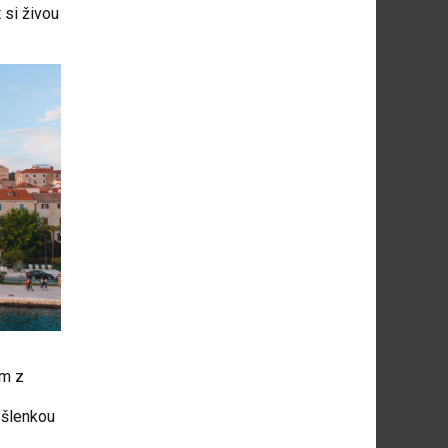
 si živou
ům z
yšlenkou