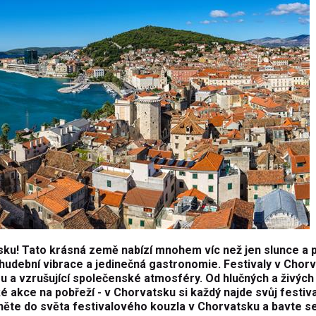
tsku! Tato krásná země nabízí mnohem víc než jen slunce a p
 hudební vibrace a jedinečná gastronomie. Festivaly v Chor
u a vzrušující společenské atmosféry. Od hlučných a živých
ké akce na pobřeží - v Chorvatsku si každý najde svůj festiva
něte do světa festivalového kouzla v Chorvatsku a bavte se