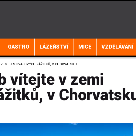
GASTRO
LÁZEŇSTVÍ
MICE
VZDĚLÁVÁNÍ
 ZEMI FESTIVALOVÝCH ZÁŽITKŮ, V CHORVATSKU
b vítejte v zemi
ážitků, v Chorvatsk