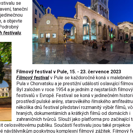
estivalu se
avení, taneční
i jedinečnou
, a objevte
 Podrobný
h festivalu
.
Filmový festival v Pule, 15. - 23. července 2023
Filmový festival
v Pule se každoročně koná v malebném
Pula v Chorvatsku a je prestižní událostí oslavující filmo
Byl založen v roce 1954 a je jedním z nejstarších filmov
festivalů v Evropě. Festival se koná v jedinečném histo
prostředí pulské arény, starověkého římského amfiteátr
několika dnů festival představí rozmanitý výběr filmů, v
hraných, dokumentárních a krátkých filmů od domácích i
zahraničních tvůrců. Slouží jako platforma pro začínající t
it celosvětovému publiku. Součástí festivalu jsou také projekce
teré návštěvníkům poskytnou komplexní filmový zážitek. Filmový fe