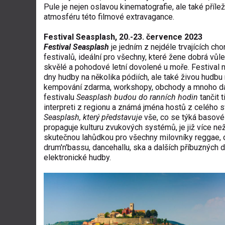
Pule je nejen oslavou kinematografie, ale také přílež
atmosféru této filmové extravagance.
Festival Seasplash, 20.-23. července 2023
Festival Seasplash
je jedním z nejdéle trvajících ch
festivalů, ideální pro všechny, které žene dobrá vůl
skvělé a pohodové letní dovolené u moře. Festival na
dny hudby na několika pódiích, ale také živou hudbu 
kempování zdarma, workshopy, obchody a mnoho da
festivalu
Seasplash budou do ranních hodin
tančit t
interpreti z regionu a známá jména hostů z celého s
Seasplash, který představuje
vše, co se týká basové
propaguje kulturu zvukových systémů, je již více než
skutečnou lahůdkou pro všechny milovníky reggae, 
drum'n'bassu, dancehallu, ska a dalších příbuzných 
elektronické hudby.