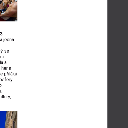
23
á jedna
erý se
mi
la a
 her a
e přiláká
mosféry
o
.
ltury,