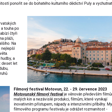
itostí ponořit se do bohatého kulturního dědictví Puly a vychutnat
orvatských
e a touha po
bízí čtyři
na pláži,
lšího. Na
i nejlepší
věta.
 hudby, a
 deset let
dubu,
druhů
Filmový festival Motovun, 22. - 29. července 2023
Motovunský filmový festival
je věnován především film
malých kin a nezávislé produkci, filmům, které vynikají
inovativním přístupem, nápady a intenzivními příběhy. M
filmového programu festivalu je odrážet rozmanitost -