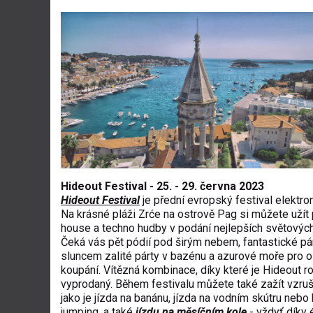
Hideout Festival - 25. - 29. června 2023
Hideout Festival
je přední evropský festival elektro
Na krásné pláži Zrće na ostrově Pag si můžete užít p
house a techno hudby v podání nejlepších světovýc
Čeká vás pět pódií pod širým nebem, fantastické pár
sluncem zalité párty v bazénu a azurové moře pro o
koupání. Vítězná kombinace, díky které je Hideout r
vyprodaný. Během festivalu můžete také zažít vzrušuj
jako je jízda na banánu, jízda na vodním skútru neb
jumping, a také
jízdu na měsíčním kole
- vždyť díky 