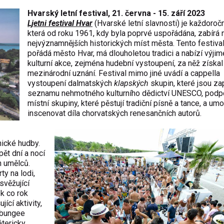
Hvarský letní festival, 21. června - 15. září 2023
Ljetni festival Hvar
(Hvarské letní slavnosti) je každoročn
která od roku 1961, kdy byla poprvé uspořádána, zabírá 
nejvýznamnějších historických míst města. Tento festival
pořádá město Hvar, má dlouholetou tradici a nabízí výji
kulturní akce, zejména hudební vystoupení, za něž získal 
mezinárodní uznání. Festival mimo jiné uvádí a cappella
vystoupení dalmatských
klapských
skupin, které jsou z
seznamu nehmotného kulturního dědictví UNESCO, podp
místní skupiny, které pěstují tradiční písně a tance, a um
inscenovat díla chorvatských renesančních autorů.
nické hudby.
ět dní a nocí
h umělců.
ty na lodi,
svěžující
ok co rok
ící aktivity,
o bungee
étericky