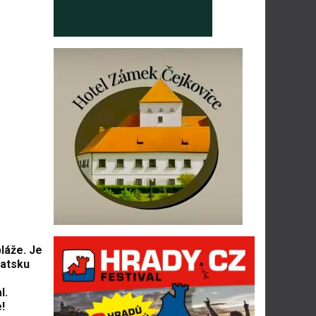
láže. Je
vatsku
l.
!