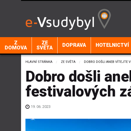
Z
ZE
DOPRAVA
HOTELNICTVÍ
DOMOVA
SVĚTA
HLAVNÍ STRÁNKA
ZE SVĚTA
CURRENT:
DOBRO DOŠLI ANEB VÍTEJTE V
Dobro došli ane
festivalových z
19. 06. 2023