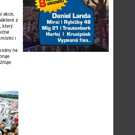
í akce,
některé z
, který
mečné
místní i
apsány na
oruje
ožňuje