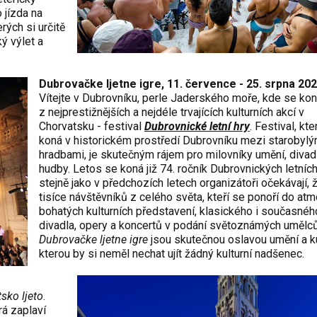
o jízda na
rých si určitě
ý výlet a
Dubrovačke ljetne igre, 11. července - 25. srpna 20
Vítejte v Dubrovníku, perle Jaderského moře, kde se kon
z nejprestižnějších a nejdéle trvajících kulturních akcí v
Chorvatsku - festival
Dubrovnické letní
hry
. Festival, kt
koná v historickém prostředí Dubrovníku mezi starobylý
hradbami, je skutečným rájem pro milovníky umění, divad
hudby. Letos se koná již 74. ročník Dubrovnických letních
stejně jako v předchozích letech organizátoři očekávají, ž
tisíce návštěvníků z celého světa, kteří se ponoří do at
bohatých kulturních představení, klasického i současnéh
divadla, opery a koncertů v podání světoznámých umělců
Dubrovačke ljetne igre
jsou skutečnou oslavou umění a ku
kterou by si neměl nechat ujít žádný kulturní nadšenec.
tsko ljeto
.
rá zaplaví