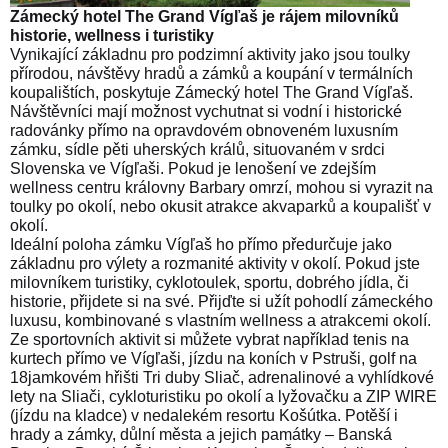
Zámecký hotel The Grand Vígľaš je
rájem milovníků
historie, wellness i turistiky
Vynikající základnu pro podzimní aktivity jako jsou toulky
přírodou, návštěvy hradů a zámků a koupání v termálních
koupalištích, poskytuje Zámecký hotel The Grand Vígľaš.
Návštěvníci mají možnost vychutnat si vodní i historické
radovánky přímo na opravdovém obnoveném luxusním
zámku, sídle pěti uherských králů, situovaném v srdci
Slovenska ve Vígľaši. Pokud je lenošení ve zdejším
wellness centru královny Barbary omrzí, mohou si vyrazit na
toulky po okolí, nebo okusit atrakce akvaparků a koupališť v
okolí.
Ideální poloha zámku Vígľaš ho přímo předurčuje jako
základnu pro výlety a rozmanité aktivity v okolí. Pokud jste
milovníkem turistiky, cyklotoulek, sportu, dobrého jídla, či
historie, přijdete si na své. Přijďte si užít pohodlí zámeckého
luxusu, kombinované s vlastním wellness a atrakcemi okolí.
Ze sportovních aktivit si můžete vybrat například tenis na
kurtech přímo ve Vígľaši, jízdu na koních v Pstruši, golf na
18jamkovém hřišti Tri duby Sliač, adrenalinové a vyhlídkové
lety na Sliači, cykloturistiku po okolí a lyžovačku a ZIP WIRE
(jízdu na kladce) v nedalekém resortu Košútka. Potěší i
hrady a zámky, důlní města a jejich památky – Banská