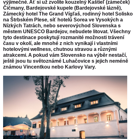
výjimečné. Ať si už zvolíte kouzelný Kaštieľ (zámeček)
Čičmany, Bardejovské kupele (Bardejovské lázně),
Zámecký hotel The Grand Vígľaš, rodinný hotel Solisko
na Štrbském Plese, síť hotelů Sorea ve Vysokých a
Nízkých Tatrách, nebo severovýchod Slovenska s
městem UNESCO Bardejov, nebudete litovat. Všechny
tyto destinace poskytují rozmanité možnosti trávení
času v okolí, ale mnohé z nich vynikají i vlastními
hotelovými wellness, chutnou stravou a různými
atrakcemi. A pokud vám Slovensko na výběr nestačí,
ještě jsou tu světoznámé Luhačovice s jejich neméně
známou Vincentkou nebo Karlovy Vary.