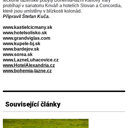
léčebné lázeňské pobyty Bohemia-lázní Karlovy Vary
probíhají v sanatoriu Kriváň a hotelích Slovan a Concordia,
které jsou umístěny v blízkosti kolonád.
Připravil Štefan Kuča.
www.kastielcicmany.sk
www.hotelsolisko.sk
www.grandviglas.com
www.kupele-bj.sk
www.bardejov.sk
www.sorea.sk
www.LazneLuhacovice.cz
www.HotelAlexandria.cz
www.bohemia-lazne.cz
Související články