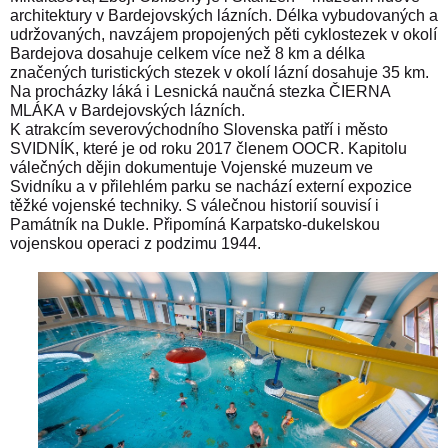
architektury v Bardejovských lázních. Délka vybudovaných a
udržovaných, navzájem propojených pěti cyklostezek v okolí
Bardejova dosahuje celkem více než 8 km a délka
značených turistických stezek v okolí lázní dosahuje 35 km.
Na procházky láká i Lesnická naučná stezka
ČIERNA
MLÁKA
v Bardejovských lázních.
K atrakcím severovýchodního Slovenska patří i město
SVIDNÍK
, které je od roku 2017 členem OOCR. Kapitolu
válečných dějin dokumentuje Vojenské muzeum ve
Svidníku a v přilehlém parku se nachází externí expozice
těžké vojenské techniky. S válečnou historií souvisí i
Památník na Dukle. Připomíná Karpatsko-dukelskou
vojenskou operaci z podzimu 1944.