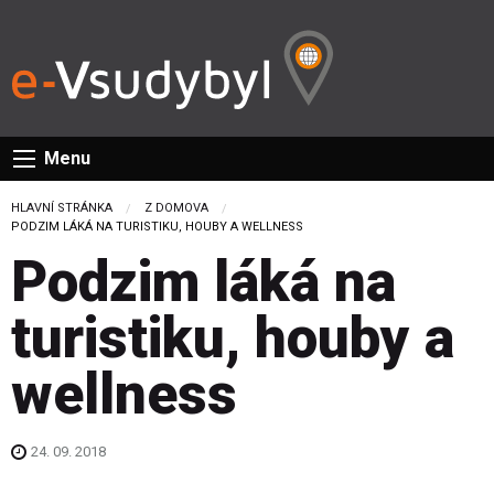
Menu
HLAVNÍ STRÁNKA
Z DOMOVA
CURRENT:
PODZIM LÁKÁ NA TURISTIKU, HOUBY A WELLNESS
Podzim láká na
turistiku, houby a
wellness
24. 09. 2018