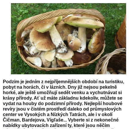
Podzim je jedním z nejpříjemnějších období na turistiku,
pobyt na horách, či v lázních. Dny již nejsou pekelně
horké, ale ještě umožňují sedět venku a vychutnávat si
krásy přírody. Ať už máte základnu kdekoliv, můžete se
vydat na houby do podzimní přírody. Nejlepší houbové
revíry jsou v čistém prostředí daleko od průmyslových
center ve Vysokých a Nízkých Tatrách, ale i v okolí
Čičman, Bardejova, Vígľaše... Vyberte si z nekonečné
nabídky ubytovacích zařízení ty, které jsou něčím