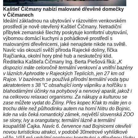
Kaštieľ Čičmany nabízí malované dřevěné domečky
v Čičmanech
Ideální základnou na ubytování v rázovitém venkovském
prostředí je nově otevřený Kaštieľ Čičmany. Netradiční
příbytek zemanské šlechty poskytuje komfortní ubytování,
výbornou domácí kuchyni a pohádkové prostředí s
malovanými dřevěnicemi, jaké nenajdete nikde na světě.
Navíc vás okouzlí svěží příroda Rajecké doliny, říčka
Rajčianka, okolní hory plné hub a neskutečný klid.
Ředitelka Kaštieľa Čičmany Ing. Berta Piešová říká:
„K
dispozici máte celoročně termální venkovní a vnitřní bazény
v lázních Aphrodite v Rajeckých Teplicích, jen 27 km od
Rajce. V bazénech se používá přírodní termální voda typu
akratoteriem s 38 °C obsahující ionty vápníku a hořčíku s
blahodárnými účinky na pohybový a nervový aparát, jakož i
na celkovou relaxaci organismu. Za nákupy a kulturou se
zase můžete vydat do Žiliny. Přes kopec Kľak to máte jen o
trochu déle než půlhodinku autem na horní Nitru do Bojnic,
kde na vás čeká romantický zámek, největší slovenská ZOO
se slony, lvy a orangutany, termální lázně a termální
koupaliště Čajka. Navíc 6. července nad Bojnicemi otevřeli
novou turistickou atrakci, v podobě 30metrové vyhlídkové
věže. Věž má unikátní ocelovou konstrukci a dřevěnou lávku