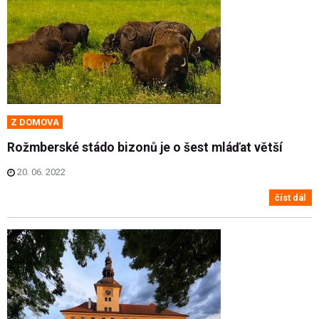
Z DOMOVA
Rožmberské stádo bizonů je o šest mláďat větší
20. 06. 2022
číst dál