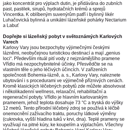
jako koncentrát pro výplach dutin, je přidávána do zubních
past, pastilek, sirupů, hydratačních krémů a sprejů
Vincentka. K oblíbeným suvenýrům patří i bylinný likér
Luhačovická bylinná a unikátní lázeňské pohárky Nectarium
a Labuť
Dopřejte si lázeňský pobyt v světoznámých Karlových
Varech
Karlovy Vary jsou bezpochyby výjimečnými českými
lázněmi, neobyčejnou turistickou destinací a mají „genius
loci“. Především rituál pití vody z nejznámějšího pramene
Vřídlo má nezpochybnitelné účinky. Přesvědčte se na
vlastním těle o jeho léčivých účincích. V zařízeních
společnosti Bohemia-lázně, a. s., Karlovy Vary, naleznete
ubytování i s procedurami ve výjimečně příznivých cenách.
Kromě klasických léčebných pobytů zde můžete absolvovat
i několikadenní wellness, relaxační, rehabilitační a
regenerační pobyty. Vřídlo je hlavním karlovarským
pramenem, jehož teplota dosahuje 73 °C a tryská do výšky
12 metrů. Tento přírodní léčebný zdroj se používá k léčbě
onemocnění zažívacího traktu, poruchy látkové výměny
(cukrovka, vyšší hladina tuků v krvi, dna). Teplé prameny se
využívají na pitné kúry, ke koupelím a výplachům. Všechny