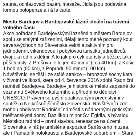
sauna, ochlazovací bazén, masáže. Jídla jsou podávána
formou polopenze a i á la carte.
Město Bardejov a Bardejovské lázně ideální na trávení
volného času.
Akce pořádané Bardejovskými lázněmi a městem Bardejov
spolu se stálými zařízeními, dělají tento méně poznaný kout
severovýchodního Slovenska velmi atraktivním pro
jednodenní, víkendovou i pobytovou turistiku jednotlivců,
dvojic a rodin s dětmi. A to jak pro cykloturisty a běžce, tak i
pěší turisty. Z Prešova je to jen 40 minut (cca 40 km), z Košic
1 hodina (80 km), z Popradu 90 minut (100 km).
Návštěvníci se těší i ze stálé atrakce – bronzové sochy kata
v životní velikosti, která od 4. července 2016 zdobí Radniční
náměstí Bardejova. Bardejov je historické město zapsané do
seznamu Světového kulturního a přírodního dědictví
UNESCO. Právem se pyšní opakovanými prvenstvími v
soutěži o Nejkrásnější město Slovenska. Návštěvníci zde
mohou obdivovat Radniční náměstí s nádhernými gotickými
měšťanskými domy, Bazilikou minor Sv. Egidia, s bývalou
Městskou radnicí – první stavbou renesance na území
Slovenska, v níž je umístěna expozice Šarišského muzea,
ale i Památník holokaustu a Bardejovské suburbium – Stará