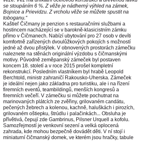
se stoupáním 6 %. Z věže je nádherný výhled na zámek,
Bojnice a Prievidzu. Z vrcholu věže se můžete spustit na
toboganu.“
Kaštieľ Čičmany je penzion s restauračními službami a
hostincem nacházející se v barokně-klasicistním zámku
přímo v Čičmanech. Nabízí ubytování pro 27 osob v devíti
komfortně zařízených dvoulůžkových pokojích s možností
jedné až dvou přistýlek. V obnovených prostorách zámečku
naleznete na stěnách originální výzdobu s čičmanskými
motivy. Původně zeměpanský zámeček byl postaven
koncem 18. století a v roce 2015 prošel kompletní
rekonstrukcí. Posledním vlastníkem byl hrabě Leopold
Berchtold, ministr zahraničí Rakousko-Uherska. Zámeček
je ideální nejen jako základna pro turistiku, ale i na řízení
firemních eventů, teambildingů, menších kongresů a
firemních večeří.
V zámečku si můžete pochutnat na
marinovaných plátcích ze zvěřiny, grilovaném candátu,
pečených žebrech a kolenou, kachně, haluškách i pirozích,
grilovaném oštiepku, štrúdlu i palačinkách... Obsluha je
přívětivá, čepují zde Gambrinus, Pilsner Urquell a kofolu.
Samozřejmostí je venkovní sezení a velká oplocená
zahrada, kde mohou bezpečně dovádět děti. V ní stojí i
miniaturní čičmanský domek, ve kterém jsou hračky, tabule