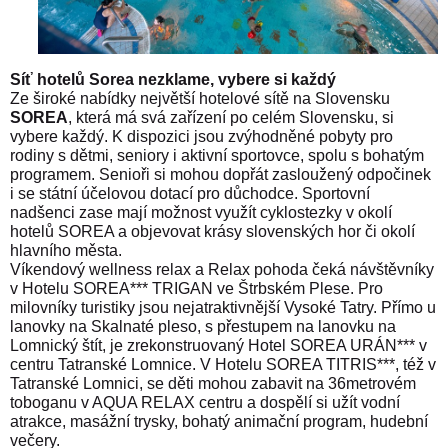
Síť hotelů Sorea nezklame, vybere si každý
Ze široké nabídky největší hotelové sítě na Slovensku
SOREA
, která má svá zařízení po celém Slovensku, si
vybere každý. K dispozici jsou zvýhodněné pobyty pro
rodiny s dětmi, seniory i aktivní sportovce, spolu s bohatým
programem. Senioři si mohou dopřát zasloužený odpočinek
i se státní účelovou dotací pro důchodce. Sportovní
nadšenci zase mají možnost využít cyklostezky v okolí
hotelů SOREA a objevovat krásy slovenských hor či okolí
hlavního města.
Víkendový wellness relax a Relax pohoda čeká návštěvníky
v Hotelu SOREA*** TRIGAN ve Štrbském Plese. Pro
milovníky turistiky jsou nejatraktivnější Vysoké Tatry. Přímo u
lanovky na Skalnaté pleso, s přestupem na lanovku na
Lomnický štít, je zrekonstruovaný Hotel SOREA URÁN*** v
centru Tatranské Lomnice. V Hotelu SOREA TITRIS***, též v
Tatranské Lomnici, se děti mohou zabavit na 36metrovém
toboganu v AQUA RELAX centru a dospělí si užít vodní
atrakce, masážní trysky, bohatý animační program, hudební
večery.