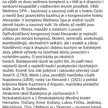
na výběr ze dvou wellness komplexů a v létě je k dispozici i
venkovní koupaliště v nádherném lesním prostředí. Větší
Wellness SPA – bazénový a saunový svět je v hotelu Ozón
a menší (bez plaveckého bazénu) je v kongresovém hotelu
Alexander. V komplexu Wellness Spa je možné využít
denně bazén a saunový svět. Ve středu až neděli jsou
přístupné i fitness, masáže a solárium. Luxusní
čtyřhvězdičkový kongresový hotel Alexander je nejlepší
volbou pro konání kongresů, školení, seminářů, workshopů,
teambuildingů, obchodních setkání, ale i svateb a zábav.
Návštěvníci mají k dispozici dobrou kuchyni se švédskými
stoly, pěkné výhledy na lázeňské domy, posezení v
rozlehlém parku, či procházky po okolních
horách.
Bardejovské lázně se pyšní tím, že patří mezi
nejstarší lázně s nejdelší tradicí poskytování lázeňských
služeb. Kromě Sisi zde pobýval i rakousko-uherský císař
Josef II. (1783),
Marie Luisa, pozdější manželka císaře
Napoleona (1809), ruský car Alexandr I. (1821) a polská
královna Marie Kazimiera dʼArquien, manželka polského
krále Jana III. Sobieského.
Atrakcemi okolí Bardejova je zachovaných 7
řeckokatolických a 1 římskokatolický dřevěný kostel:
Hervartov, Tročany, Krivé, Kožany, Lukov, Frička, Jedlinka,
Mikulášová, Zboj. Oblíbený je i Skanzen – muzeum lidové