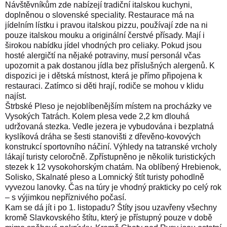
Návštěvníkům zde nabízejí tradiční italskou kuchyni,
doplněnou o slovenské speciality. Restaurace má na
jídelním lístku i pravou italskou pizzu, používají zde na ni
pouze italskou mouku a originální čerstvé přísady. Mají i
širokou nabídku jídel vhodných pro celiaky. Pokud jsou
hosté alergičtí na nějaké potraviny, musí personál včas
upozornit a pak dostanou jídla bez příslušných alergenů. K
dispozici je i dětská místnost, která je přímo připojena k
restauraci. Zatímco si děti hrají, rodiče se mohou v klidu
najíst.
Štrbské Pleso je nejoblíbenějším místem na procházky ve
Vysokých Tatrách. Kolem plesa vede 2,2 km dlouhá
udržovaná stezka. Vedle jezera je vybudována i bezplatná
kyslíková dráha se šesti stanovišti z dřevěno-kovových
konstrukcí sportovního náčiní. Výhledy na tatranské vrcholy
lákají turisty celoročně. Zpřístupněno je několik turistických
stezek k 12 vysokohorským chatám. Na oblíbený Hrebienok,
Solisko, Skalnaté pleso a Lomnický štít turisty pohodlně
vyvezou lanovky. Čas na túry je vhodný prakticky po celý rok
– s výjimkou nepříznivého počasí.
Kam se dá jít i po 1. listopadu? Štíty jsou uzavřeny všechny
kromě Slavkovského štítu, který je přístupný pouze v době