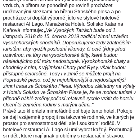
vzduch, a přitom se pohodlně po rovině procházet
udržovanými stezkami po břehu Štrbského plesa a po
procházce si dopřát výborné jídlo ve stylové hotelové
restauraci Al Lago.
Manažerka Hotelu Solisko Katarína
Kaňová informuje:
„Ve Vysokých Tatrách bude od 1.
listopadu 2018 do 15. června 2019 tradiční zimní uzávěra
vysokohorských chodníků. Doporučujeme tedy zdatnějším
turistům, aby využili poslední víkendy, či celé týdny před
uzávěrou, na túry na vysokohorské štíty, které budou
následujícího půl roku nedostupné. Vysokohorské chaty a
chodníky k nim, s výjimkou Chaty pod Rysy, však budou
přístupné celoročně. Tedy i v zimě se můžete projít na
Popradské pleso, což je nejoblíbenější a nejdostupnější
zimní trasa ze Štrbského Plesa. Výhodou základny na výlety
z Hotelu Solisko ve Štrbském Plese je, že se mohou turisté v
případě náhlé změny počasí relativně rychle vrátit do hotelu.
Ocení to zejména rodiny s malými dětmi.“
Právě tato klientela mimořádně oblibuje tento hotel. Pokoje
se dají vzájemně propojit na takzvané rodinné, ve kterých je
prostor pro samostatnost dětí, ale i soukromí rodičů. V
hotelové restauraci Al Lago si umí vybrat každý. Pochutnají
si i děti, které mají jinak problémy s restaurační stravou.