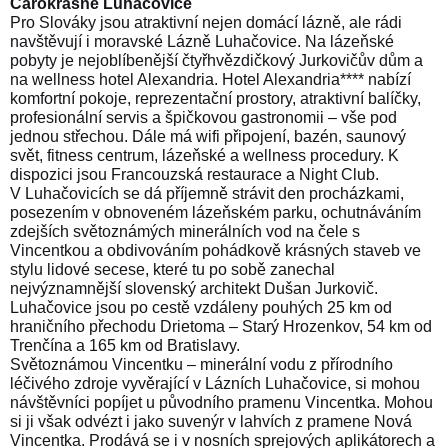
Čarokrásné Luhačovice
Pro Slováky jsou atraktivní nejen domácí lázně, ale rádi
navštěvují i moravské Lázně Luhačovice. Na lázeňské
pobyty je nejoblíbenější čtyřhvězdičkový Jurkovičův dům a
na wellness hotel Alexandria. Hotel Alexandria**** nabízí
komfortní pokoje, reprezentační prostory, atraktivní balíčky,
profesionální servis a špičkovou gastronomii – vše pod
jednou střechou. Dále má wifi připojení, bazén, saunový
svět, fitness centrum, lázeňské a wellness procedury. K
dispozici jsou Francouzská restaurace a Night Club.
V Luhačovicích se dá příjemně strávit den procházkami,
posezením v obnoveném lázeňském parku, ochutnáváním
zdejších světoznámých minerálních vod na čele s
Vincentkou a obdivováním pohádkově krásných staveb ve
stylu lidové secese, které tu po sobě zanechal
nejvýznamnější slovenský architekt Dušan Jurkovič.
Luhačovice jsou po cestě vzdáleny pouhých 25 km od
hraničního přechodu Drietoma – Starý Hrozenkov, 54 km od
Trenčína a 165 km od Bratislavy.
Světoznámou Vincentku – minerální vodu z přírodního
léčivého zdroje vyvěrající v Lázních Luhačovice, si mohou
návštěvníci popíjet u původního pramenu Vincentka. Mohou
si ji však odvézt i jako suvenýr v lahvích z pramene Nová
Vincentka. Prodává se i v nosních sprejových aplikátorech a