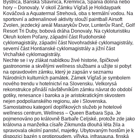
Bystrica, Banská Štiavnica, Kremnica, Špania dolina nebo
hory – Donovaly.
V okolí Zámku Vígľaš je Holidaypark
Kováčová a Aquatermal Strehová, oba s termální vodou. Na
sportovní a adrenalinové aktivity slouží paintball Airsoft
Zvolen, jezdecký areál Masarykův Dvor, Lunterův Ranč, Golf
Resort Tri Duby, bobová dráha Donovaly. Na cykloturistiku
Okruh kolem Poľany, západní část Rudohorské
cyklomagistrály, západní část Novohradské cyklomagistrály,
severní část Hontianské cyklomagistrály a jižní část
Vrchařské cyklomagistrály.
Nechte se i vy zlákat nabídkou živé historie, špičkové
gastronomie a skvělými wellness službami a užijte si pobyt
na opravdovém zámku, který je zapsán v seznamu
Národních kulturních památek. Zámek Vígľaš je symbolem
nového trendu v hotelnictví na Slovensku. Velkorysá
rekonstrukce přináší návštěvníkům zámku návrat do období
gotiky, renesance i baroka a je aristokratickým skvostem
nejen podpolianského regionu, ale i Slovenska.
Samostatnou kategorií doplňkových služeb je hotelové
wellness centrum, Wellness – Queen Barbara Spa. Je
pojmenováno po královně Barbaře Celjské, protože zde jako
královna a manželka císaře Zikmunda dlouhá léta žila a
spravovala okolní panství, majetky. Ubytovaným hostům je k
dispozici bazén s protiproudem, vířivka, infrasauna, finská