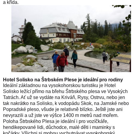
a křída.
Hotel Solisko na Štrbském Plese je ideální pro rodiny
Ideální základnou na vysokohorskou turistiku je Hotel
Solisko ležící přímo na břehu Štrbského plesa ve Vysokých
Tatrách. Ať už se vydáte na Kriváň, Rysy, Ostrvu, nebo jen
tak nakrátko na Solisko, k vodopádu Skok, na Jamské nebo
Popradské pleso, všude je relativně blízko. Ještě jste ani
nevyrazili a už jste ve výšce 1400 m metrů nad mořem.
Poloha Štrbského Plesa je ideální i pro vozíčkáře,
hendikepované lidi, důchodce, malé děti i maminky s
kočárky. Všichni si mohou vychutnávat vysokohorský