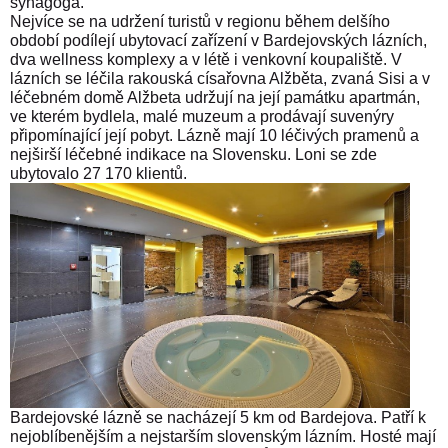
synagoga.
Nejvíce se na udržení turistů v regionu během delšího
období podílejí ubytovací zařízení v Bardejovských lázních,
dva wellness komplexy a v létě i venkovní koupaliště. V
lázních se léčila rakouská císařovna Alžběta, zvaná Sisi a v
léčebném domě Alžbeta udržují na její památku apartmán,
ve kterém bydlela, malé muzeum a prodávají suvenýry
připomínající její pobyt. Lázně mají 10 léčivých pramenů a
nejširší léčebné indikace na Slovensku. Loni se zde
ubytovalo 27 170 klientů.
Bardejovské lázně se nacházejí 5 km od Bardejova. Patří k
nejoblíbenějším a nejstarším slovenským lázním. Hosté mají