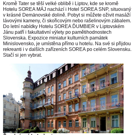
Kromě Tater se těší velké oblibě i Liptov, kde se kromě
Hotelu SOREA MÁJ nachází i Hotel SOREA SNP, situovaný
v krásné Demänovské dolině. Pobyt si můžete oživit masáží
lávovými kameny, či skořicovým nebo rašelinovým zábalem.
Do letní nabídky Hotelu SOREA ĎUMBIER v Liptovském
Jánu patří i fakultativní výlety po pamětihodnostech
Slovenska. Expozice miniatur kulturních památek
Minislovensko, je umístěna přímo u hotelu. Na své si přijdou
rekreanti i v dalších zařízeních SOREA po celém Slovensku.
Stačí si jen vybrat.