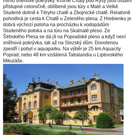
mimo sněhové pokrývky. Kromě Chaty pod Rysy jsou ostatní
přístupné celoročně, oblíbené jsou túry v Malé a Velké
Studené dolině k Téryho chatě a Zbojnické chatě. Relativně
pohodlná je cesta k Chatě u Zeleného plesa. Z Hrebienku je
dobrá výchozí poloha na procházku k vodopádům
Studeného potoka a na túru na Skalnaté pleso. Ze
Štrbského Plesa se dá jít na Popradské pleso a když není
sněhová pokrývka, tak až na Slezský dům. Dovolenou
zpestří i pobyt v aquaparku. Na výběr je 25 km Aquacity
Poprad, nebo 48 km vzdálená Tatralandia u Liptovského
Mikuláše.