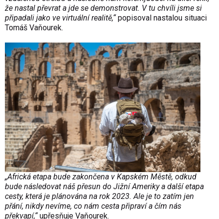
že nastal převrat a jde se demonstrovat. V tu chvíli jsme si
připadali jako ve virtuální realitě,“
popisoval nastalou situaci
Tomáš Vaňourek.
„Africká etapa bude zakončena v Kapském Městě, odkud
bude následovat náš přesun do Jižní Ameriky a další etapa
cesty, která je plánována na rok 2023. Ale je to zatím jen
přání, nikdy nevíme, co nám cesta připraví a čím nás
překvapí,“
upřesňuje Vaňourek.