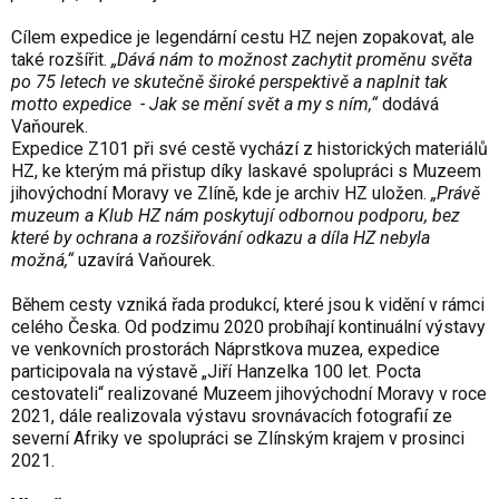
Cílem expedice je legendární cestu HZ nejen zopakovat, ale
také rozšířit.
„Dává nám to možnost zachytit proměnu světa
po 75 letech ve skutečně široké perspektivě a naplnit tak
motto expedice - Jak se mění svět a my s ním,“
dodává
Vaňourek.
Expedice Z101 při své cestě vychází z historických materiálů
HZ, ke kterým má přistup díky laskavé spolupráci s Muzeem
jihovýchodní Moravy ve Zlíně, kde je archiv HZ uložen.
„Právě
muzeum a Klub HZ nám poskytují odbornou podporu, bez
které by ochrana a rozšiřování odkazu a díla HZ nebyla
možná,“
uzavírá Vaňourek.
Během cesty vzniká řada produkcí, které jsou k vidění v rámci
celého Česka. Od podzimu 2020 probíhají kontinuální výstavy
ve venkovních prostorách Náprstkova muzea, expedice
participovala na výstavě „Jiří Hanzelka 100 let. Pocta
cestovateli“ realizované Muzeem jihovýchodní Moravy v roce
2021, dále realizovala výstavu srovnávacích fotografií ze
severní Afriky ve spolupráci se Zlínským krajem v prosinci
2021.