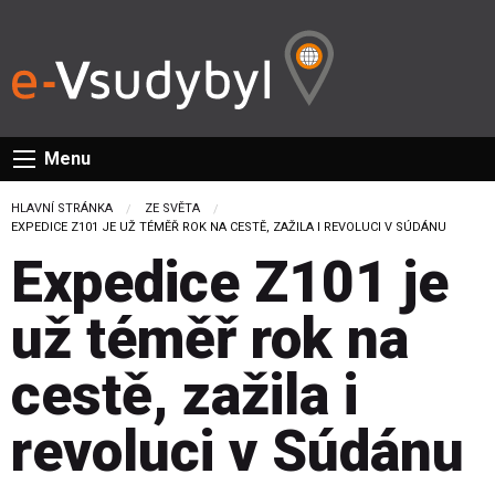
Menu
HLAVNÍ STRÁNKA
ZE SVĚTA
CURRENT:
EXPEDICE Z101 JE UŽ TÉMĚŘ ROK NA CESTĚ, ZAŽILA I REVOLUCI V SÚDÁNU
Expedice Z101 je
už téměř rok na
cestě, zažila i
revoluci v Súdánu