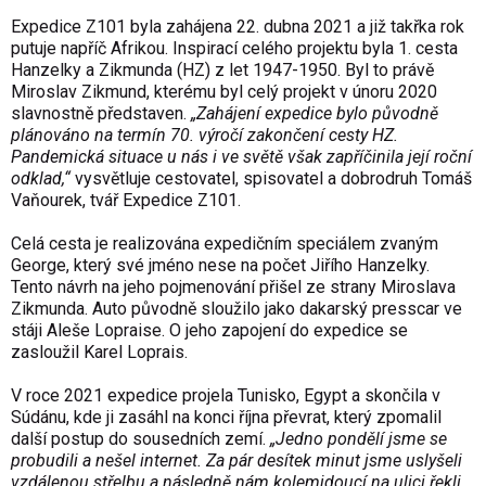
Expedice Z101 byla zahájena 22. dubna 2021 a již takřka rok
putuje napříč Afrikou. Inspirací celého projektu byla 1. cesta
Hanzelky a Zikmunda (HZ) z let 1947-1950. Byl to právě
Miroslav Zikmund, kterému byl celý projekt v únoru 2020
slavnostně představen.
„Zahájení expedice bylo původně
plánováno na termín 70. výročí zakončení cesty HZ.
Pandemická situace u nás i ve světě však zapříčinila její roční
odklad,“
vysvětluje cestovatel, spisovatel a dobrodruh Tomáš
Vaňourek, tvář Expedice Z101.
Celá cesta je realizována expedičním speciálem zvaným
George, který své jméno nese na počet Jiřího Hanzelky.
Tento návrh na jeho pojmenování přišel ze strany Miroslava
Zikmunda. Auto původně sloužilo jako dakarský presscar ve
stáji Aleše Lopraise. O jeho zapojení do expedice se
zasloužil Karel Loprais.
V roce 2021 expedice projela Tunisko, Egypt a skončila v
Súdánu, kde ji zasáhl na konci října převrat, který zpomalil
další postup do sousedních zemí.
„Jedno pondělí jsme se
probudili a nešel internet. Za pár desítek minut jsme uslyšeli
vzdálenou střelbu a následně nám kolemjdoucí na ulici řekli,