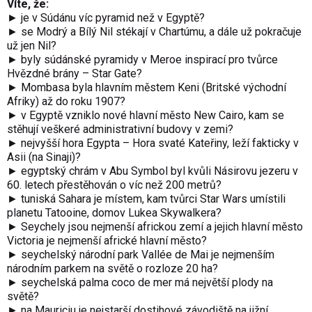
Víte, že:
► je v Súdánu víc pyramid než v Egyptě?
► se Modrý a Bílý Nil stékají v Chartúmu, a dále už pokračuje
už jen Nil?
► byly súdánské pyramidy v Meroe inspirací pro tvůrce
Hvězdné brány – Star Gate?
► Mombasa byla hlavním městem Keni (Britské východní
Afriky) až do roku 1907?
► v Egyptě vzniklo nové hlavní město New Cairo, kam se
stěhují veškeré administrativní budovy v zemi?
► nejvyšší hora Egypta – Hora svaté Kateřiny, leží fakticky v
Asii (na Sinaji)?
► egyptský chrám v Abu Symbol byl kvůli Násirovu jezeru v
60. letech přestěhován o víc než 200 metrů?
► tuniská Sahara je místem, kam tvůrci Star Wars umístili
planetu Tatooine, domov Lukea Skywalkera?
► Seychely jsou nejmenší africkou zemí a jejich hlavní město
Victoria je nejmenší africké hlavní město?
► seychelský národní park Vallée de Mai je nejmenším
národním parkem na světě o rozloze 20 ha?
► seychelská palma coco de mer má největší plody na
světě?
► na Mauriciu je nejstarší dostihové závodiště na jižní