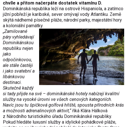
chvíle a přitom načerpáte dostatek vitamínu D.
Dominikánská republika leží na ostrově Hispaniola, a zatímco
jižní pobřeží je karibské, sever omývají vody Atlantiku. Země
skýtá nádherné písečné pláže, národní parky, majestátní hory
a koloniální památky.
„Zamilované
páry vyhledávají
Dominikánskou
republiku nejen
jako
odpočinkovou,
ale stále častěji
i jako svatební a
líbánkovou
destinaci.
Skutečně každý
si tady přijde na své – dominikánské hotely nabízejí kvalitní
služby na vysoké úrovni ve všech cenových kategoriích.
Navíc jsou tu špičková golfová hřiště, spousta přírodních krás
a možnosti adrenalinových aktivit,“
říká Klára Hálková
z Národního turistického úřadu Dominikánské republiky.
Pokud hledáte luxusní služby a idylické pohádkové pláže,