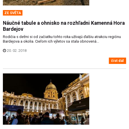
ZE SVĚTA
Náučné tabule a ohnisko na rozhľadni Kamenná Hora
Bardejov
Rodičia s deťmi si od začiatku tohto roka užívajú ďalšiu atrakciu regiónu
Bardejova a okolia. Cieľom ich výletov sa stala obnovená...
20. 02. 2018
číst dál