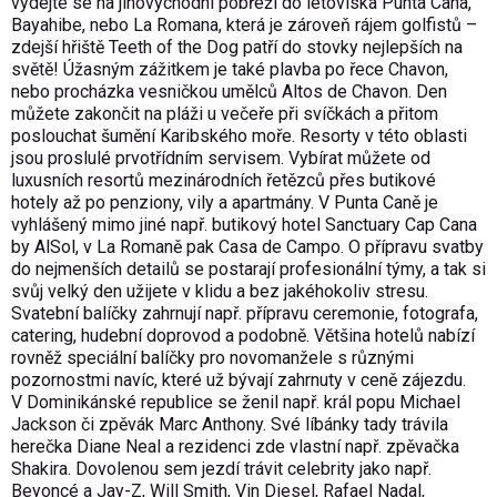
vydejte se na jihovýchodní pobřeží do letoviska Punta Cana,
Bayahibe, nebo La Romana, která je zároveň rájem golfistů –
zdejší hřiště Teeth of the Dog patří do stovky nejlepších na
světě! Úžasným zážitkem je také plavba po řece Chavon,
nebo procházka vesničkou umělců Altos de Chavon. Den
můžete zakončit na pláži u večeře při svíčkách a přitom
poslouchat šumění Karibského moře. Resorty v této oblasti
jsou proslulé prvotřídním servisem. Vybírat můžete od
luxusních resortů mezinárodních řetězců přes butikové
hotely až po penziony, vily a apartmány. V Punta Caně je
vyhlášený mimo jiné např. butikový hotel Sanctuary Cap Cana
by AlSol, v La Romaně pak Casa de Campo. O přípravu svatby
do nejmenších detailů se postarají profesionální týmy, a tak si
svůj velký den užijete v klidu a bez jakéhokoliv stresu.
Svatební balíčky zahrnují např. přípravu ceremonie, fotografa,
catering, hudební doprovod a podobně. Většina hotelů nabízí
rovněž speciální balíčky pro novomanžele s různými
pozornostmi navíc, které už bývají zahrnuty v ceně zájezdu.
V Dominikánské republice se ženil např. král popu Michael
Jackson či zpěvák Marc Anthony. Své líbánky tady trávila
herečka Diane Neal a rezidenci zde vlastní např. zpěvačka
Shakira. Dovolenou sem jezdí trávit celebrity jako např.
Beyoncé a Jay-Z, Will Smith, Vin Diesel, Rafael Nadal,