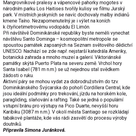
Mangrovníkové pralesy a vápencové pahorky mogotes v
národním parku Los Haitises tvořily kulisy ve filmu Jurský
park. V místních jeskyních se navíc dochovaly malby indiánů
kmene Taíno. Nezapomenutelný je i výlet na koních
k čtyřicetimetrovému vodopádu El Limón.
Při návštěvě Dominikánské republiky byste neměli vynechat
návštěvu Santo Dominga – kosmopolitní metropole se
spoustou památek zapsaných na Seznam světového dědictví
UNESCO. Nachází se zde např. nejstarší katedrála Ameriky,
botanická zahrada a mnoho muzeí a galerií. Viktoriánské
památky skýtá Puerto Plata na severu země. Vrchol hory
Santa Isabel (781 m n.m.) se už nejednou stal svědkem
žádosti o ruku.
Aktivní páry se mohou vydat za dobrodružstvím do tzv.
Dominikánského Švýcarska do pohoří Cordillera Central, kde
jsou ideální podmínky pro trekování, jízdu na horském kole,
paragliding, slaňování a rafting. Také se jedná o populární
vstupní bránu pro výstupy na Pico Duarte, nevyšší horu
Karibiku (3087 m n.m.). V okolí města Santiago se rozkládají
tabákové plantáže, kde vás rádi zasvětí do procesu výroby
doutníků.
Připravila Simona Juránková.