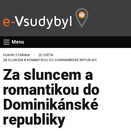
Menu
HLAVNÍ STRÁNKA
ZE SVĚTA
CURRENT:
ZA SLUNCEM A ROMANTIKOU DO DOMINIKÁNSKÉ REPUBLIKY
Za sluncem a
romantikou do
Dominikánské
republiky