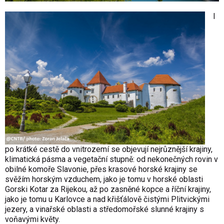
I
po krátké cestě do vnitrozemí se objevují nejrůznější krajiny,
klimatická pásma a vegetační stupně: od nekonečných rovin v
obilné komoře Slavonie, přes krasové horské krajiny se
svěžím horským vzduchem, jako je tomu v horské oblasti
Gorski Kotar za Rijekou, až po zasněné kopce a říční krajiny,
jako je tomu u Karlovce a nad křišťálově čistými Plitvickými
jezery, a vinařské oblasti a středomořské slunné krajiny s
voňavými květy.