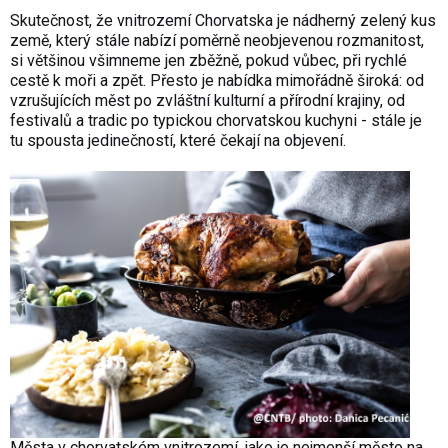
Skutečnost, že vnitrozemí Chorvatska je nádherný zelený kus
země, který stále nabízí poměrně neobjevenou rozmanitost,
si většinou všimneme jen zběžně, pokud vůbec, při rychlé
cestě k moři a zpět. Přesto je nabídka mimořádně široká: od
vzrušujících měst po zvláštní kulturní a přírodní krajiny, od
festivalů a tradic po typickou chorvatskou kuchyni - stále je
tu spousta jedinečností, které čekají na objevení.
Města v chorvatském vnitrozemí, jako je nejmenší město na