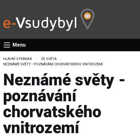
Menu
HLAVNÍ STRÁNKA
ZE SVĚTA
CURRENT:
NEZNÁMÉ SVĚTY - POZNÁVÁNÍ CHORVATSKÉHO VNITROZEMÍ
Neznámé světy -
poznávání
chorvatského
vnitrozemí