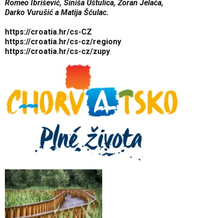
Romeo Ibrišević, Siniša Uštulica, Zoran Jelača,
Darko Vurušić a Matija Šćulac.
https://croatia.hr/cs-CZ
https://croatia.hr/cs-cz/regiony
https://croatia.hr/cs-cz/zupy