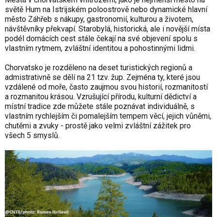
světě Hum na Istrijském poloostrově nebo dynamické hlavní
město Záhřeb s nákupy, gastronomií, kulturou a životem,
návštěvníky překvapí. Starobylá, historická, ale i novější místa
podél domácích cest stále čekají na své objevení spolu s
vlastním rytmem, zvláštní identitou a pohostinnými lidmi.
Chorvatsko je rozděleno na deset turistických regionů a
admistrativně se dělí na 21 tzv. žup. Zejména ty, které jsou
vzdálené od moře, často zaujmou svou historií, rozmanitostí
a rozmanitou krásou. Vzrušující přírodu, kulturní dědictví a
místní tradice zde můžete stále poznávat individuálně, s
vlastním rychlejším či pomalejším tempem věcí, jejich vůněmi,
chutěmi a zvuky - prostě jako velmi zvláštní zážitek pro
všech 5 smyslů.