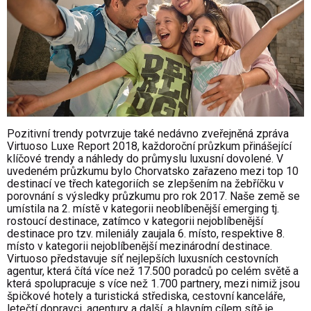
Pozitivní trendy potvrzuje také nedávno zveřejněná zpráva
Virtuoso Luxe Report 2018, každoroční průzkum přinášející
klíčové trendy a náhledy do průmyslu luxusní dovolené. V
uvedeném průzkumu bylo Chorvatsko zařazeno mezi top 10
destinací ve třech kategoriích se zlepšením na žebříčku v
porovnání s výsledky průzkumu pro rok 2017. Naše země se
umístila na 2. místě v kategorii neoblíbenější emerging tj.
rostoucí destinace, zatímco v kategorii nejoblíbenější
destinace pro tzv. mileniály zaujala 6. místo, respektive 8.
místo v kategorii nejoblíbenější mezinárodní destinace.
Virtuoso představuje síť nejlepších luxusních cestovních
agentur, která čítá více než 17.500 poradců po celém světě a
která spolupracuje s více než 1.700 partnery, mezi nimiž jsou
špičkové hotely a turistická střediska, cestovní kanceláře,
letečtí dopravci, agentury a další, a hlavním cílem sítě je