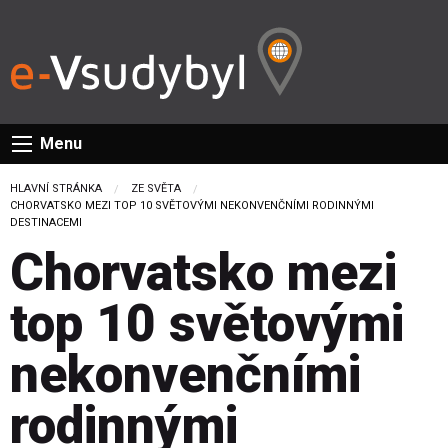
Menu
HLAVNÍ STRÁNKA
ZE SVĚTA
CURRENT:
CHORVATSKO MEZI TOP 10 SVĚTOVÝMI NEKONVENČNÍMI RODINNÝMI
DESTINACEMI
Chorvatsko mezi
top 10 světovými
nekonvenčními
rodinnými