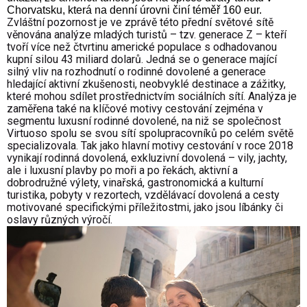
Chorvatsku, která na denní úrovni činí téměř 160 eur.
Zvláštní pozornost je ve zprávě této přední světové sítě
věnována analýze mladých turistů – tzv. generace Z – kteří
tvoří více než čtvrtinu americké populace s odhadovanou
kupní silou 43 miliard dolarů. Jedná se o generace mající
silný vliv na rozhodnutí o rodinné dovolené a generace
hledající aktivní zkušenosti, neobvyklé destinace a zážitky,
které mohou sdílet prostřednictvím sociálních sítí. Analýza je
zaměřena také na klíčové motivy cestování zejména v
segmentu luxusní rodinné dovolené, na niž se společnost
Virtuoso spolu se svou sítí spolupracovníků po celém světě
specializovala. Tak jako hlavní motivy cestování v roce 2018
vynikají rodinná dovolená, exkluzivní dovolená – vily, jachty,
ale i luxusní plavby po moři a po řekách, aktivní a
dobrodružné výlety, vinařská, gastronomická a kulturní
turistika, pobyty v rezortech, vzdělávací dovolená a cesty
motivované specifickými příležitostmi, jako jsou líbánky či
oslavy různých výročí.