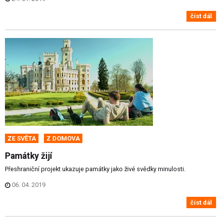
číst dál
ZE SVĚTA
Z DOMOVA
Památky žijí
Přeshraniční projekt ukazuje památky jako živé svědky minulosti.
06. 04. 2019
číst dál