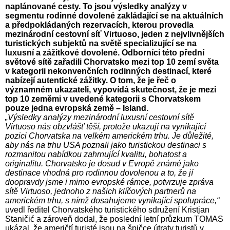
naplánované cesty. To jsou výsledky analýzy v
segmentu rodinné dovolené zakládající se na aktuálních
a předpokládaných rezervacích, kterou provedla
mezinárodní cestovní síť Virtuoso, jeden z nejvlivnějších
turistických subjektů na světě specializující se na
luxusní a zážitkové dovolené. Odborníci této přední
světové sítě zařadili Chorvatsko mezi top 10 zemí světa
v kategorii nekonvenčních rodinných destinací, které
nabízejí autentické zážitky. O tom, že je řeč o
významném ukazateli, vypovídá skutečnost, že je mezi
top 10 zeměmi v uvedené kategorii s Chorvatskem
pouze jedna evropská země – Island.
„Výsledky analýzy mezinárodní luxusní cestovní sítě
Virtuoso nás obzvlášť těší, protože ukazují na vynikající
pozici Chorvatska na velkém americkém trhu. Je důležité,
aby nás na trhu USA poznali jako turistickou destinaci s
rozmanitou nabídkou zahrnující kvalitu, bohatost a
originalitu. Chorvatsko je dosud v Evropě známé jako
destinace vhodná pro rodinnou dovolenou a to, že jí
doopravdy jsme i mimo evropské rámce, potvrzuje zpráva
sítě Virtuoso, jednoho z našich klíčových partnerů na
americkém trhu, s nímž dosahujeme vynikající spolupráce,“
uvedl ředitel Chorvatského turistického sdružení Kristjan
Staničić a zároveň dodal, že poslední letní průzkum TOMAS
ukázal, že američtí turisté jsou na špičce útraty turistů v