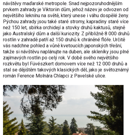
návštěvy maďarské metropole. Snad nejpozoruhodnějším
prvkem zahrady je Viktoriin dům, jehož název je odvozen od
největšího leknínu na světě, který unese i váhu dospělé ženy.
Pýchou zahrady jsou také staré stromy, kapradiny staré více
než 150 let, sbírka orchidejí a stovky druhů kaktusů, stejně
jako Australský dům a další kuriozity. Z přibližně 8 000 druhů
rostlin v zahradě patří až 150 druhů k chráněné flóře. Určitě
vás nadchne pohled a vůně kvetoucích japonských třešní,
takže si návštěvu naplánujte na duben, ale skleníky jsou plné
zajímavých rostlin po celý rok. V době svého největšího
rozkvětu byl Füvészkert domovem více než 12 000 druhů a
stal se dějištěm takových klasických děl, jako je světoznámý
román Ference Molnára Chlapci z Pavelské ulice.