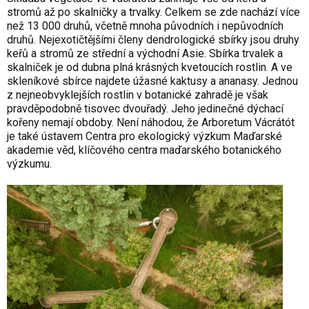
stromů až po skalničky a trvalky. Celkem se zde nachází více
než 13 000 druhů, včetně mnoha původních i nepůvodních
druhů. Nejexotičtějšími členy dendrologické sbírky jsou druhy
keřů a stromů ze střední a východní Asie. Sbírka trvalek a
skalniček je od dubna plná krásných kvetoucích rostlin. A ve
skleníkové sbírce najdete úžasné kaktusy a ananasy. Jednou
z nejneobvyklejších rostlin v botanické zahradě je však
pravděpodobně tisovec dvouřadý. Jeho jedinečné dýchací
kořeny nemají obdoby. Není náhodou, že Arboretum Vácrátót
je také ústavem Centra pro ekologický výzkum Maďarské
akademie věd, klíčového centra maďarského botanického
výzkumu.