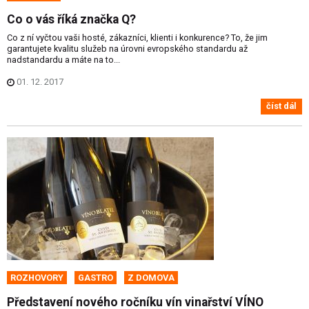
Co o vás říká značka Q?
Co z ní vyčtou vaši hosté, zákazníci, klienti i konkurence? To, že jim
garantujete kvalitu služeb na úrovni evropského standardu až
nadstandardu a máte na to...
01. 12. 2017
číst dál
ROZHOVORY
GASTRO
Z DOMOVA
Představení nového ročníku vín vinařství VÍNO