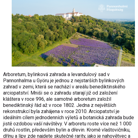
Arboretum, bylinková zahrada a levandulový sad v
Pannonhalma u Györu je jednou z nejstarších bylinkových
zahrad v zemi, která se nachází v areálu benediktinského
arciopatství. Mniši se o zahradu starají již od založení
kláštera v roce 996, ale samotné arboretum založil
benediktinský řád až v roce 1802. Jedna z největších
rekonstrukcí byla zahájena v roce 2010. Arciopatství je
ideálním cílem jednodenních výletů a botanická zahrada bude
jistě ozdobou vaší návštěvy. V arboretu roste více než 1 000
druhů rostlin, především bylin a dřevin. Kromě vlaštovičníku,
dřínu a lípy zde najdete skutečné rarity, jako je nahovětvec a