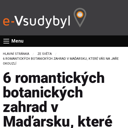
Menu
HLAVNÍ STRÁNKA
ZE SVĚTA
CURRENT:
6 ROMANTICKÝCH BOTANICKÝCH ZAHRAD V MAĎARSKU, KTERÉ VÁS NA JAŘE
OKOUZLÍ
6 romantických
botanických
zahrad v
Maďarsku, které