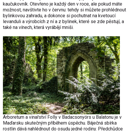
kaučukovník. Otevřeno je každý den v roce, ale pokud máte
možnost, navštivte ho v červnu: tehdy si můžete prohlédnout
bylinkovou zahradu, a dokonce si pochutnat na kvetoucí
levanduli a výrobcích z ní a z bylinek, které se zde pěstují, a
také na vínech, která vyrábějí mniši.
Arboretum a vinařství Folly v Badacsonyörs u Balatonu je v
Maďarsku skutečným příběhem úspěchu. Báječná sbírka
rostlin dává nahlédnout do osudu jedné rodiny. Předchůdce