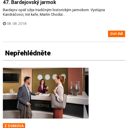
47. Bardejovský jarmok
Bardejov opäť ožije tradičným historickým jarmokom. Vystúpia
Kandráčovci, Iné kafe, Martin Chodúr...
08. 08. 2018
číst dál
Nepřehlédněte
Z DOMOVA