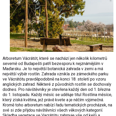
Arboretum Vácrátót, které se nachází jen několik kilometrů
severně od Budapešti patří bezesporu k nejznámějším v
Maďarsku. Je to největší botanická zahrada v zemi a má
největší výběr rostlin. Zahrada vznikla ze zámeckého parku
ve Vácrátótu pravděpodobně na konci 18. století po vzoru
anglických zahrad. Některé z původních rostlin se dochovaly
dodnes. Pro návštěvníky je otevřena každý den od 1. března
do 1. listopadu. Každý měsíc se uděluje titul Rostlina měsíce,
který získá květina, jež právě kvete a je něčím výjimečná.
Kromě toho arboretum nabízí řadu tematických procházek, na
své si zde přijdou návštěvníci všech věkových kategorií.
Skladba vegetace ve Vacrátótu zahrnuje vše od keřů a