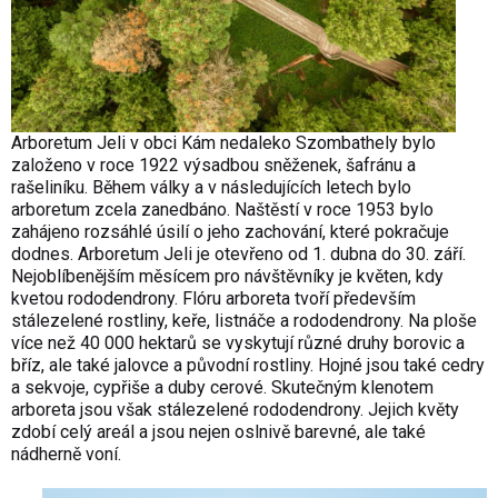
Arboretum Jeli v obci Kám nedaleko Szombathely bylo
založeno v roce 1922 výsadbou sněženek, šafránu a
rašeliníku. Během války a v následujících letech bylo
arboretum zcela zanedbáno. Naštěstí v roce 1953 bylo
zahájeno rozsáhlé úsilí o jeho zachování, které pokračuje
dodnes. Arboretum Jeli je otevřeno od 1. dubna do 30. září.
Nejoblíbenějším měsícem pro návštěvníky je květen, kdy
kvetou rododendrony. Flóru arboreta tvoří především
stálezelené rostliny, keře, listnáče a rododendrony. Na ploše
více než 40 000 hektarů se vyskytují různé druhy borovic a
bříz, ale také jalovce a původní rostliny. Hojné jsou také cedry
a sekvoje, cypřiše a duby cerové. Skutečným klenotem
arboreta jsou však stálezelené rododendrony. Jejich květy
zdobí celý areál a jsou nejen oslnivě barevné, ale také
nádherně voní.