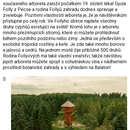
současného arboreta založil počátkem 19. století lékař Gyula
Folly z Pécse a rodina Follyů zahradu dodnes spravuje a
zvelebuje. Pozitivní vlastností arboreta je, že je návštěvníkům
přístupné po celý rok. Ve Follyho sbírce najdete všechny
druhy cypřišů existující na světě! Kromě toho je v arboretu
mnoho přezimujících stromů, které si můžete prohlédnout
během pozdního podzimu nebo zimy. Jedná se především o
exotické tropické rostliny a keře. Je zde také mnoho borovic
a jalovců a cedrů. Na jednom místě žije přibližně 500 druhů.
Rodina Follyových má také vlastní vinařství, takže návštěvu
jejich arboreta můžete spojit s ochutnávkou vína v nádherném
prostředí botanické zahrady a s výhledem na Balaton!
S