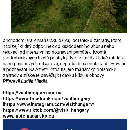
příchodem jara v Maďarsku ožívají botanické zahrady, které
nabízejí klidný odpočinek od každodenního shonu nebo
relaxaci od intenzivního poznávání památek. Kromě
pestrobarevných květů poskytují tyto zahrady klidné místo k
načerpání nových sil a nová, neprobádaná místa k objevování
a poznávání. Navštivte letos na jaře maďarské botanické
zahrady a získejte osvěžující dávku klidu a obnovy.
Připravil Luděk Hladiš.
https://visithungary.com/cs
https://www.facebook.com/visithungary
I
https://www.instagram.com/visithungary/
https://www.tiktok.com/@visit_hungary
www.mojemadarsko.eu