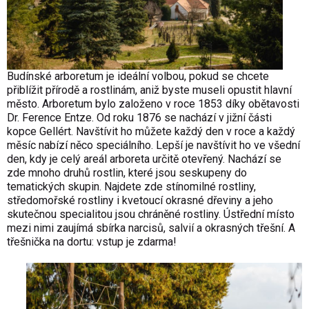
Budínské arboretum je ideální volbou, pokud se chcete
přiblížit přírodě a rostlinám, aniž byste museli opustit hlavní
město. Arboretum bylo založeno v roce 1853 díky obětavosti
Dr. Ference Entze. Od roku 1876 se nachází v jižní části
kopce Gellért. Navštívit ho můžete každý den v roce a každý
měsíc nabízí něco speciálního. Lepší je navštívit ho ve všední
den, kdy je celý areál arboreta určitě otevřený. Nachází se
zde mnoho druhů rostlin, které jsou seskupeny do
tematických skupin. Najdete zde stínomilné rostliny,
středomořské rostliny i kvetoucí okrasné dřeviny a jeho
skutečnou specialitou jsou chráněné rostliny. Ústřední místo
mezi nimi zaujímá sbírka narcisů, salvií a okrasných třešní. A
třešnička na dortu: vstup je zdarma!