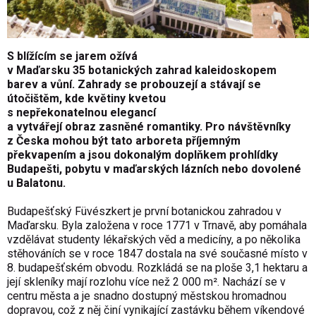
S blížícím se jarem ožívá
v Maďarsku 35 botanických zahrad kaleidoskopem
barev a vůní. Zahrady se probouzejí a stávají se
útočištěm, kde květiny kvetou
s nepřekonatelnou elegancí
a vytvářejí obraz zasněné romantiky. Pro návštěvníky
z Česka mohou být tato arboreta příjemným
překvapením a jsou dokonalým doplňkem prohlídky
Budapešti, pobytu v maďarských lázních nebo dovolené
u Balatonu.
Budapešťský Füvészkert je první botanickou zahradou v
Maďarsku. Byla založena v roce 1771 v Trnavě, aby pomáhala
vzdělávat studenty lékařských věd a medicíny, a po několika
stěhováních se v roce 1847 dostala na své současné místo v
8. budapešťském obvodu. Rozkládá se na ploše 3,1 hektaru a
její skleníky mají rozlohu více než 2 000 m². Nachází se v
centru města a je snadno dostupný městskou hromadnou
dopravou, což z něj činí vynikající zastávku během víkendové