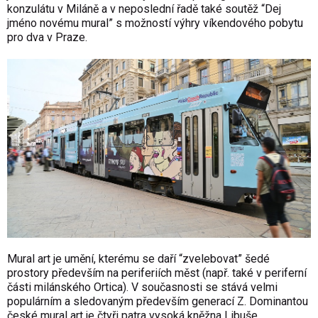
konzulátu v Miláně a v neposlední řadě také soutěž “Dej
jméno novému mural” s možností výhry víkendového pobytu
pro dva v Praze.
Mural art je umění, kterému se daří “zvelebovat” šedé
prostory především na periferiích měst (např. také v periferní
části milánského Ortica). V současnosti se stává velmi
populárním a sledovaným především generací Z. Dominantou
české mural art je čtyři patra vysoká kněžna Libuše,