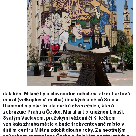
italském Miláně byla slavnostně odhalena street artová
mural (velkoplošná malba) římských umělců Solo a
Diamond o ploše tři sta metrů čtverečních, která
zobrazuje Prahu a Česko. Mural art s kněžnou Libuší,
Svatým Václavem, pražskými věžemi či Krtečkem
vznikala zhruba měsíc a bude frekventované místo v
širším centru Milána zdobit dlouhé roky. Za neotřelým