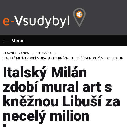
Menu
HLAVNÍ STRÁNKA
ZE SVĚTA
CURRENT:
ITALSKÝ MILÁN ZDOBÍ MURAL ART S KNĚŽNOU LIBUŠÍ ZA NECELÝ MILION KORUN
Italský Milán
zdobí mural art s
kněžnou Libuší za
necelý milion