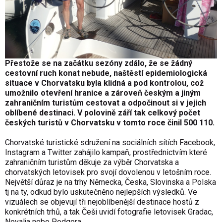
Přestože se na začátku sezóny zdálo, že se žádný
cestovní ruch konat nebude, naštěstí epidemiologická
situace v Chorvatsku byla klidná a pod kontrolou, což
umožnilo otevření hranice a zároveň českým a jiným
zahraničním turistům cestovat a odpočinout si v jejich
oblíbené destinaci. V polovině září tak celkový počet
českých turistů v Chorvatsku v tomto roce činil 500 110.
Chorvatské turistické sdružení na sociálních sítích Facebook,
Instagram a Twitter zahájilo kampaň, prostřednictvím které
zahraničním turistům děkuje za výběr Chorvatska a
chorvatských letovisek pro svojí dovolenou v letošním roce.
Největší důraz je na trhy Německa, Česka, Slovinska a Polska
tj na ty, odkud bylo uskutečněno nejlepších výsledků. Ve
vizuálech se objevují tři nejoblíbenější destinace hostů z
konkrétních trhů, a tak Češi uvidí fotografie letovisek Gradac,
Novalja nebo Podgora.