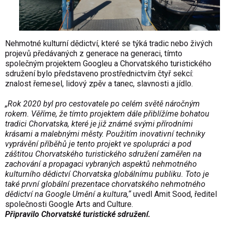
Nehmotné kulturní dědictví, které se týká tradic nebo živých
projevů předávaných z generace na generaci, tímto
společným projektem Googleu a Chorvatského turistického
sdružení bylo představeno prostřednictvím čtyř sekcí:
znalost řemesel, lidový zpěv a tanec, slavnosti a jídlo.
„Rok 2020 byl pro cestovatele po celém světě náročným
rokem. Věříme, že tímto projektem dále přiblížíme bohatou
tradici Chorvatska, které je již známé svými přírodními
krásami a malebnými městy. Použitím inovativní techniky
vyprávění příběhů je tento projekt ve spolupráci a pod
záštitou Chorvatského turistického sdružení zaměřen na
zachování a propagaci vybraných aspektů nehmotného
kulturního dědictví Chorvatska globálnímu publiku. Toto je
také první globální prezentace chorvatského nehmotného
dědictví na Google Umění a kultura,“
uvedl Amit Sood, ředitel
společnosti Google Arts and Culture.
Připravilo Chorvatské turistické sdružení.