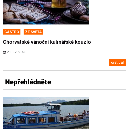
GASTRO
ZE SVĚTA
Chorvatské vánoční kulinářské kouzlo
21. 12. 2023
číst dál
Nepřehlédněte