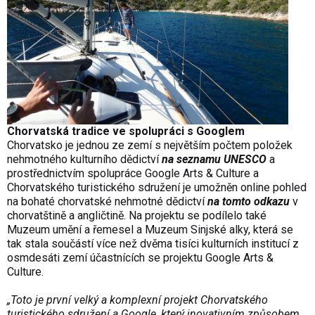
Chorvatská tradice ve spolupráci s Googlem
Chorvatsko je jednou ze zemí s největším počtem položek
nehmotného kulturního dědictví
na seznamu UNESCO
a
prostřednictvím spolupráce Google Arts & Culture a
Chorvatského turistického sdružení je umožněn online pohled
na bohaté chorvatské nehmotné dědictví
na tomto odkazu
v
chorvatštině a angličtině. Na projektu se podílelo také
Muzeum umění a řemesel a Muzeum Sinjské alky, která se
tak stala součástí více než dvěma tisíci kulturních institucí z
osmdesáti zemí účastnících se projektu Google Arts &
Culture.
„Toto je první velký a komplexní projekt Chorvatského
turistického sdružení a Google, který inovativním způsobem