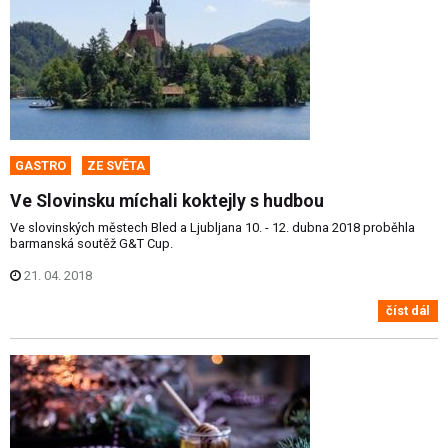
GASTRO
ZE SVĚTA
Ve Slovinsku míchali koktejly s hudbou
Ve slovinských městech Bled a Ljubljana 10. - 12. dubna 2018 proběhla
barmanská soutěž G&T Cup.
21. 04. 2018
číst dál