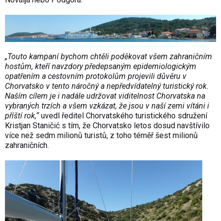
„Touto kampaní bychom chtěli poděkovat všem zahraničním
hostům, kteří navzdory předepsaným epidemiologickým
opatřením a cestovním protokolům projevili důvěru v
Chorvatsko v tento náročný a nepředvídatelný turistický rok.
Naším cílem je i nadále udržovat viditelnost Chorvatska na
vybraných trzích a všem vzkázat, že jsou v naší zemi vítáni i
příští rok,“
uvedl ředitel Chorvatského turistického sdružení
Kristjan Staničić s tím, že Chorvatsko letos dosud navštívilo
více než sedm milionů turistů, z toho téměř šest milionů
zahraničních.