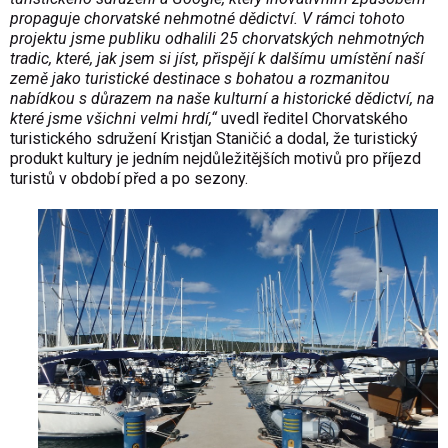
propaguje chorvatské nehmotné dědictví. V rámci tohoto
projektu jsme publiku odhalili 25 chorvatských nehmotných
tradic, které, jak jsem si jíst, přispějí k dalšímu umístění naší
země jako turistické destinace s bohatou a rozmanitou
nabídkou s důrazem na naše kulturní a historické dědictví, na
které jsme všichni velmi hrdí,“
uvedl ředitel Chorvatského
turistického sdružení Kristjan Staničić a dodal, že turistický
produkt kultury je jedním nejdůležitějších motivů pro příjezd
turistů v období před a po sezony.