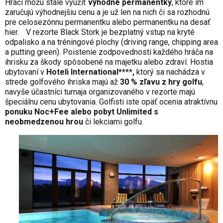
Hráči môžu stále využiť
výhodné permanentky
, ktoré im
zaručujú výhodnejšiu cenu a je už len na nich či sa rozhodnú
pre celosezónnu permanentku alebo permanentku na desať
hier.
V rezorte Black Stork je bezplatný vstup na kryté
odpalisko a na tréningové plochy (driving range, chipping area
a putting green). Poistenie zodpovednosti každého hráča na
ihrisku za škody spôsobené na majetku alebo zdraví. Hostia
ubytovaní v
Hoteli International****,
ktorý sa nachádza v
strede golfového ihriska majú až
30 % zľavu z hry golfu
,
navyše účastníci turnaja organizovaného v rezorte majú
špeciálnu cenu ubytovania. Golfisti iste opäť ocenia atraktívnu
ponuku Noc+Fee alebo pobyt Unlimited s
neobmedzenou hrou
či lekciami golfu.