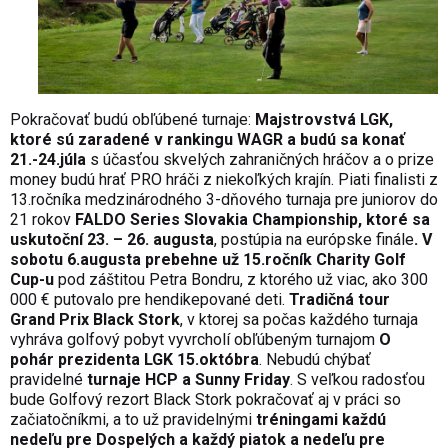
Pokračovať budú obľúbené turnaje:
Majstrovstvá LGK,
ktoré sú zaradené v rankingu WAGR a budú sa konať
21.-24.júla
s účasťou skvelých zahraničných hráčov a o prize
money budú hrať PRO hráči z niekoľkých krajín. Piati finalisti z
13.ročníka medzinárodného 3-dňového turnaja pre juniorov do
21 rokov
FALDO Series Slovakia Championship, ktoré sa
uskutoční 23. – 26. augusta
, postúpia na európske finále
. V
sobotu 6.augusta prebehne už 15.ročník Charity Golf
Cup-u
pod záštitou Petra Bondru, z ktorého už viac, ako 300
000 € putovalo pre hendikepované deti.
Tradičná tour
Grand Prix Black Stork
, v ktorej sa počas každého turnaja
vyhráva golfový pobyt vyvrcholí obľúbeným turnajom
O
pohár prezidenta LGK 15.októbra
. Nebudú chýbať
pravidelné
turnaje HCP a Sunny Friday
. S veľkou radosťou
bude Golfový rezort Black Stork pokračovať aj v práci so
začiatočníkmi, a to už pravidelnými
tréningami každú
nedeľu pre Dospelých a každý piatok a nedeľu pre