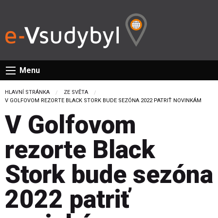
Menu
HLAVNÍ STRÁNKA
ZE SVĚTA
CURRENT:
V GOLFOVOM REZORTE BLACK STORK BUDE SEZÓNA 2022 PATRIŤ NOVINKÁM
V Golfovom
rezorte Black
Stork bude sezóna
2022 patriť