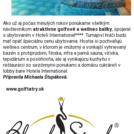
Ako už aj počas minulých rokov ponúkame všetkým
návštevníkom
atraktívne golfové a wellnes balíky
, spojené
s ubytovaním v Hoteli International****. Turnajoví hráči budú
mať opäť špeciálnu cenu ubytovania. Hostia si pochvaľujú
wellnes centrum, v ktorom je vnútorný a vonkajší vyhrievaný
bazén s protiprúdom, fínska, infra a parná sauna, vírivka,
tepidárium a posilňovňa, ale aj vynikajúcu kuchyňu v
reštaurácii so sezónnymi ponukami a domácu cukráreň v
lobby bare Hotela International.
Připravila Michaela Štupáková.
www.golftatry.sk