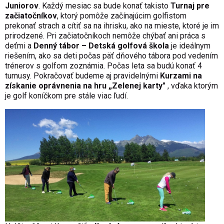
Juniorov
. Každý mesiac sa bude konať takisto
Turnaj pre
začiatočníkov
, ktorý pomôže začínajúcim golfistom
prekonať strach a cítiť sa na ihrisku, ako na mieste, ktoré je im
prirodzené. Pri začiatočníkoch nemôže chýbať ani práca s
deťmi a
Denný tábor – Detská golfová škola
je ideálnym
riešením, ako sa deti počas päť dňového tábora pod vedením
trénerov s golfom zoznámia. Počas leta sa budú konať 4
turnusy. Pokračovať budeme aj pravidelnými
Kurzami na
získanie oprávnenia na hru „Zelenej karty"
, vďaka ktorým
je golf koníčkom pre stále viac ľudí.