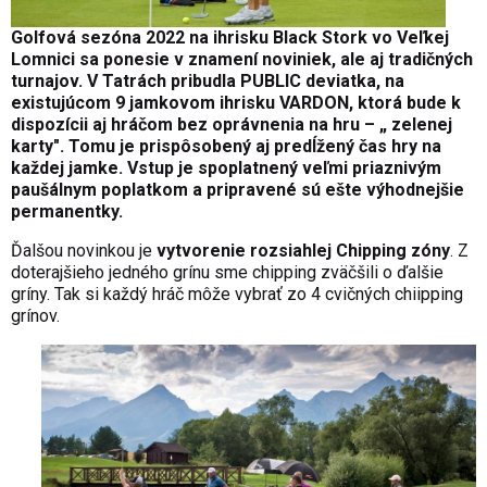
Golfová sezóna 2022 na ihrisku Black Stork vo Veľkej
Lomnici sa ponesie v znamení noviniek, ale aj tradičných
turnajov. V Tatrách pribudla PUBLIC deviatka, na
existujúcom 9 jamkovom ihrisku VARDON, ktorá bude k
dispozícii aj hráčom bez oprávnenia na hru – „ zelenej
karty". Tomu je prispôsobený aj predĺžený čas hry na
každej jamke. Vstup je spoplatnený veľmi priaznivým
paušálnym poplatkom a pripravené sú ešte výhodnejšie
permanentky.
Ďalšou novinkou je
vytvorenie rozsiahlej Chipping zóny
. Z
doterajšieho jedného grínu sme chipping zväčšili o ďalšie
gríny. Tak si každý hráč môže vybrať zo 4 cvičných chiipping
grínov.