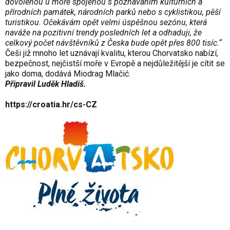
dovolenou u moře spojenou s poznáváním kulturních a
přírodních památek, národních parků nebo s cyklistikou, pěší
turistikou. Očekávám opět velmi úspěšnou sezónu, která
naváže na pozitivní trendy posledních let a odhaduji, že
celkový počet návštěvníků z Česka bude opět přes 800 tisíc.“
Češi již mnoho let uznávají kvalitu, kterou Chorvatsko nabízí,
bezpečnost, nejčistší moře v Evropě a nejdůležitější je cítit se
jako doma, dodává Miodrag Mlačić.
Připravil Luděk Hladiš.
https://croatia.hr/cs-CZ