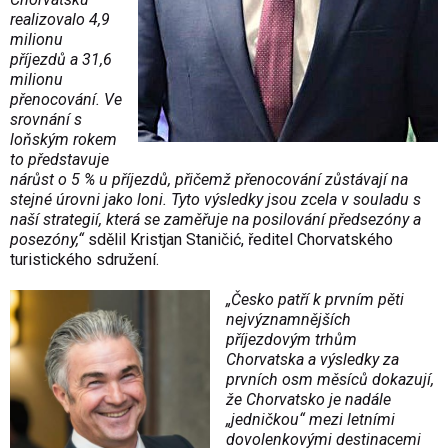
realizovalo 4,9
milionu
příjezdů a 31,6
milionu
přenocování. Ve
srovnání s
loňským rokem
to představuje
nárůst o 5 % u příjezdů, přičemž přenocování zůstávají na
stejné úrovni jako loni. Tyto výsledky jsou zcela v souladu s
naší strategií, která se zaměřuje na posilování předsezóny a
posezóny,“
sdělil Kristjan Staničić, ředitel Chorvatského
turistického sdružení.
„Česko patří k prvním pěti
nejvýznamnějších
příjezdovým trhům
Chorvatska a výsledky za
prvních osm měsíců dokazují,
že Chorvatsko je nadále
„jedničkou“ mezi letními
dovolenkovými destinacemi