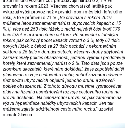
a 2,8 milionu vozidel, což představuje nárůst o 2,4 % ve
srovnání s rokem 2023. Všechna chorvatská letiště pak
vykazují vyšší provoz než v prvních osmi měsících loňského
roku, a to v průměru o 21 %.
„Ve srovnání s rokem 2019
můžeme letos zaznamenat nárůst ubytovacích kapacit o 15
%, tj. více než 250 tisíc lůžek, z nichž největší část tvoří 170
tisíc lůžek v nekomerčním sektoru. Při srovnání s loňským
rokem pak celkový počet kapacit vzrostl o 3 %, tedy 67 tisíc
nových lůžek, z čehož se 27 tisíc nachází v nekomerčním
sektoru a 25 tisíc v domácnostech. Všechny druhy ubytování
zaznamenaly pokles obsazenosti, jedinou výjimku představují
hotely, které zaznamenaly nárůst o 2 %. Tato data jsou pouze
zlomkem ukazatelů, které nám dokládají, že je zapotřebí další
plánování rozvoje cestovního ruchu, neboť zaznamenáváme
růst počtu ubytovacích objektů jednoho druhu a zároveň
pokles obsazenosti. Z tohoto důvodu musíme vypracovávat
plány na řízení a usměrňování rozvoje cestovního ruchu na
úrovni destinací. Na celonárodní úrovni se pak zaměříme na
výzvu hyperinflace nabídky ubytovacích kapacit. Jen tak
můžeme zajistit udržitelnost cestovního ruchu,“
uzavřel
ministr Glavina.