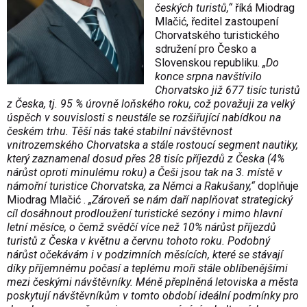
českých turistů,“
říká Miodrag
Mlačić, ředitel zastoupení
Chorvatského turistického
sdružení pro Česko a
Slovenskou republiku.
„Do
konce srpna navštívilo
Chorvatsko již 677 tisíc turistů
z Česka, tj. 95 % úrovně loňského roku, což považuji za velký
úspěch v souvislosti s neustále se rozšiřující nabídkou na
českém trhu. Těší nás také stabilní návštěvnost
vnitrozemského Chorvatska a stále rostoucí segment nautiky,
který zaznamenal dosud přes 28 tisíc příjezdů z Česka (4%
nárůst oproti minulému roku) a Češi jsou tak na 3. místě v
námořní turistice Chorvatska, za Němci a Rakušany,“
doplňuje
Miodrag Mlačić .
„Zároveň se nám daří naplňovat strategický
cíl dosáhnout prodloužení turistické sezóny i mimo hlavní
letní měsíce, o čemž svědčí více než 10% nárůst příjezdů
turistů z Česka v květnu a červnu tohoto roku. Podobný
nárůst očekávám i v podzimních měsících, které se stávají
díky příjemnému počasí a teplému moři stále oblíbenějšími
mezi českými návštěvníky. Méně přeplněná letoviska a města
poskytují návštěvníkům v tomto období ideální podmínky pro