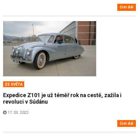
číst dál
ZE SVĚTA
Expedice Z101 je už téměř rok na cestě, zažila i
revoluci v Súdánu
17. 03. 2022
číst dál