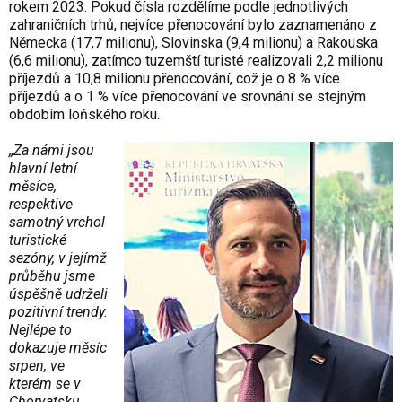
rokem 2023. Pokud čísla rozdělíme podle jednotlivých
zahraničních trhů, nejvíce přenocování bylo zaznamenáno z
Německa (17,7 milionu), Slovinska (9,4 milionu) a Rakouska
(6,6 milionu), zatímco tuzemští turisté realizovali 2,2 milionu
příjezdů a 10,8 milionu přenocování, což je o 8 % více
příjezdů a o 1 % více přenocování ve srovnání se stejným
obdobím loňského roku.
„Za námi jsou
hlavní letní
měsíce,
respektive
samotný vrchol
turistické
sezóny, v jejímž
průběhu jsme
úspěšně udrželi
pozitivní trendy.
Nejlépe to
dokazuje měsíc
srpen, ve
kterém se v
Chorvatsku