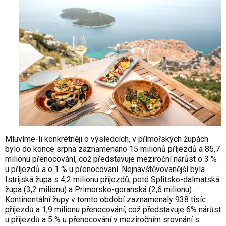
Mluvíme-li konkrétněji o výsledcích, v přímořských župách
bylo do konce srpna zaznamenáno 15 milionů příjezdů a 85,7
milionu přenocování, což představuje meziroční nárůst o 3 %
u příjezdů a o 1 % u přenocování. Nejnavštěvovanější byla
Istrijská župa s 4,2 milionu příjezdů, poté Splitsko-dalmatská
župa (3,2 milionu) a Primorsko-goranská (2,6 milionu).
Kontinentální župy v tomto období zaznamenaly 938 tisíc
příjezdů a 1,9 milionu přenocování, což představuje 6% nárůst
u příjezdů a 5 % u přenocování v meziročním srovnání s