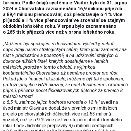
turismu. Podle údajů systému e-Visitor bylo do 31. srpna
2024 v Chorvatsku zaznamenáno 16,9 milionu příjezdů
a 89,4 milionu přenocování, což představuje o 4 % více
příjezdů a 1 % více přenocování ve srovnání se stejným
obdobím loňského roku. V srpnu bylo zaznamenáno
o 265 tisíc příjezdů více než v srpnu loňského roku.
„Můžeme být spokojeni s dosavadními výsledky, neboť
odpovídají našim strategickým cílům, které jsou zaměřeny na
růst v předsezóně a posezóně, a na udržování stejných či
dokonce nižších čísel, kterých dosahujeme v letních
měsících, protože v tomto období, s výjimkou
kontinentálního Chorvatska, už nemáme prostor pro růst.
Pokud jde o finanční ukazatele, můžeme být také spokojeni,
protože projekce HNB ukazují, že opět dosáhneme rekordních
příjmů, přičemž počet fiskalizovaných účtenek za prvních 8
měsíců vzrostl
o 5,5 %, zatímco jejich hodnota vzrostla o 12 %,"
uvedl na
úvod ministr Glavina a dodal, že v prvních osmi měsících
projelo po chorvatských dálnicích více než 53 milionů
vozidel, což je o 9 % více než ve stejném období loňského
roku. Lodě Jadrolinije přepravily 9,6 milionu cestujících