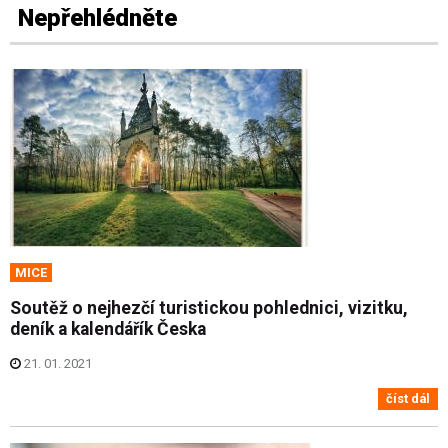
Nepřehlédněte
MICE
Soutěž o nejhezčí turistickou pohlednici, vizitku,
deník a kalendářík Česka
21. 01. 2021
číst dál