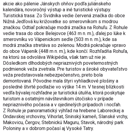
akcie ako pálenie Jánskych ohňov podľa juliánskeho
kalendára, novoročný výstup a iné turistické výstupy.
Turistická trasa: Zo Svidníka vedie červená značka do obce
Nižná Jedľová ku križovatke so smerovníkom s modrou
značkou. Odtiaľ pokračuje modrá značka na Rohuľu. Z Rohule
vedie trasa do obce Belejovce (463 m n. m.), ďalej po lúke k
smerovníku vo Vápenickom sedle (503 m n. m.), kde sa
modrá značka stretáva so zelenou. Modrá pokračuje vpravo
do obce Vápeník (448 m n. m.), kde končí. Rozhľadňa Rohuľa,
na ktorú sa odvoláva Wikipédia, však tam už nie je.
Dôsledkom dlhodobých nepriaznivých poveternostných
podmienok veža zvetrala. Pre turistov a široké obyvateľstvo
veža predstavovala nebezpečenstvo, preto bola
demontovaná. Pôvodne mala štyri vyhliadkové plošiny a
posledné štvrté podlažie vo výške 14 m. V tesnej blízkosti
vedľa bývalej rozhľadne je turistická útulňa, ktorá poskytuje
turistom a ostatným návštevníkom útočisko v prípade
nepriaznivého počasia a v ojedinelých prípadoch i nocľah.
Z Rohule je panoramatický výhľad na hrebene Laboreckej a
Ondavskej vrchoviny, Vihorlat, Sninský kameň, Slanské vrchy,
Makovicu, Čergov, Stebnickú Maguru, Stavok, národný park
Poloniny a v dobrom počasí aj Vysoké Tatry.