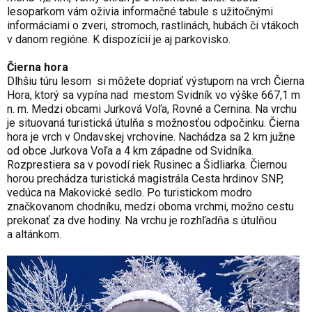
lesoparkom vám oživia informačné tabule s užitočnými
informáciami o zveri, stromoch, rastlinách, hubách či vtákoch
v danom regióne. K dispozícií je aj parkovisko.
Čierna hora
Dlhšiu túru lesom si môžete dopriať výstupom na vrch Čierna
Hora, ktorý sa vypína nad mestom Svidník vo výške 667,1 m
n. m. Medzi obcami Jurková Voľa, Rovné a Cernina. Na vrchu
je situovaná turistická útulňa s možnosťou odpočinku.
Čierna
hora je vrch v Ondavskej vrchovine. Nachádza sa 2 km južne
od obce
Jurkova Voľa
a 4 km západne od
Svidníka
.
Rozprestiera sa v
povodí
riek Rusinec a Šidliarka. Čiernou
horou prechádza turistická magistrála
Cesta hrdinov SNP
,
vedúca na Makovické sedlo. Po turistickom modro
značkovanom chodníku, medzi oboma vrchmi, možno cestu
prekonať za dve hodiny. Na vrchu je rozhľadňa s útulňou
a altánkom.