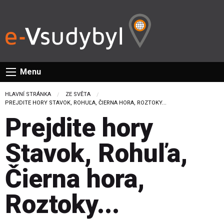
Menu
HLAVNÍ STRÁNKA
ZE SVĚTA
CURRENT:
PREJDITE HORY STAVOK, ROHUĽA, ČIERNA HORA, ROZTOKY...
Prejdite hory
Stavok, Rohuľa,
Čierna hora,
Roztoky...