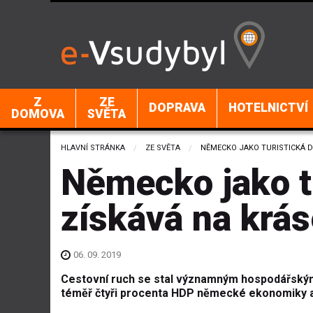
Z
ZE
DOPRAVA
HOTELNICTVÍ
DOMOVA
SVĚTA
HLAVNÍ STRÁNKA
ZE SVĚTA
CURRENT:
NĚMECKO JAKO TURISTICKÁ D
Německo jako t
získává na krá
06. 09. 2019
Cestovní ruch se stal významným hospodářským
téměř čtyři procenta HDP německé ekonomiky a 