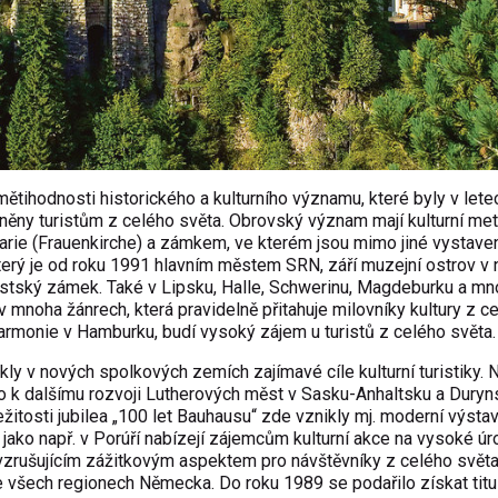
ihodnosti historického a kulturního významu, které byly v lete
ěny turistům z celého světa. Obrovský význam mají kulturní met
arie (Frauenkirche) a zámkem, ve kterém jsou mimo jiné vystave
který je od roku 1991 hlavním městem SRN, září muzejní ostrov 
stský zámek. Také v Lipsku, Halle, Schwerinu, Magdeburku a mn
v mnoha žánrech, která pravidelně přitahuje milovníky kultury z c
lharmonie v Hamburku, budí vysoký zájem u turistů z celého světa
kly v nových spolkových zemích zajímavé cíle kulturní turistiky. 
lo k dalšímu rozvoji Lutherových měst v Sasku-Anhaltsku a Duryn
žitosti jubilea „100 let Bauhausu“ zde vznikly mj. moderní výsta
o např. v Porúří nabízejí zájemcům kulturní akce na vysoké úro
 vzrušujícím zážitkovým aspektem pro návštěvníky z celého světa
 všech regionech Německa. Do roku 1989 se podařilo získat titu