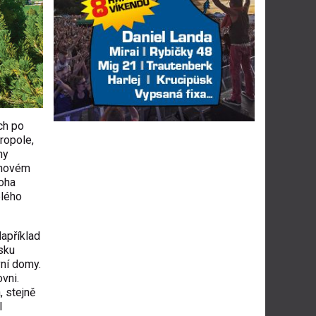
ch po
ropole,
ny
v novém
oha
elého
.
Například
sku
vní domy.
vni.
, stejně
l