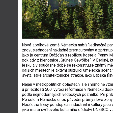
Nové spolkové země Německa nabízí jedinečné pamět
znovusjednocení nákladně zrestaurovány a zpřístupn
jako je centrum Drážďan s replikou kostela Panny M
poklady z klenotnice „Grünes Gewölbe“. V Berlíně, 
lesku a v současné době se rekonstruuje známý mě
dalších městech je aktivní pulzující umělecká scéna 
světa. Také architektonické atrakce, jako Labská fi
Nejen v metropolitních oblastech, ale i mimo ně vzni
u příležitosti 500. výročí reformace v Německu doš
podle nejmodernějších vědeckých poznatků. Při příle
Po celém Německu dnes původní průmyslové zóny jak
Nesčetné trasy po stopách industriální kultury jsou
jako místa světového kulturního dědictví UNESCO ve