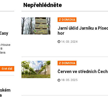
Nepřehlédněte
Z DOMOVA
Jarní úklid Jarníku a Pís
Easy
hor
14. 03. 2024
na House
18
lava.
Z DOMOVA
číst dál
Červen ve středních Čec
18. 05. 2025
eňském
a