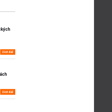
eckých
číst dál
hách
číst dál