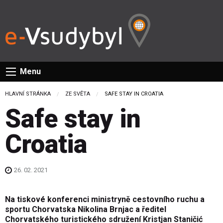
Menu
HLAVNÍ STRÁNKA
ZE SVĚTA
CURRENT:
SAFE STAY IN CROATIA
Safe stay in
Croatia
26. 02. 2021
Na tiskové konferenci ministryně cestovního ruchu a
sportu Chorvatska Nikolina Brnjac a ředitel
Chorvatského turistického sdružení Kristjan Staničić