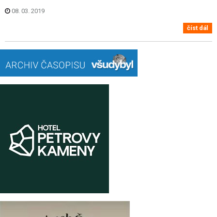
08. 03. 2019
číst dál