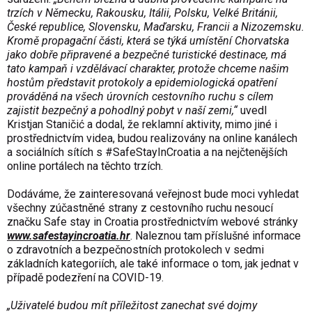
trzích v Německu, Rakousku, Itálii, Polsku, Velké Británii,
České republice, Slovensku, Maďarsku, Francii a Nizozemsku.
Kromě propagační části, která se týká umístění Chorvatska
jako dobře připravené a bezpečné turistické destinace, má
tato kampaň i vzdělávací charakter, protože chceme našim
hostům představit protokoly a epidemiologická opatření
prováděná na všech úrovních cestovního ruchu s cílem
zajistit bezpečný a pohodlný pobyt v naší zemi,“
uvedl
Kristjan Staničić a dodal, že reklamní aktivity, mimo jiné i
prostřednictvím videa, budou realizovány na online kanálech
a sociálních sítích s #SafeStayInCroatia a na nejčtenějších
online portálech na těchto trzích.
Dodáváme, že zainteresovaná veřejnost bude moci vyhledat
všechny zúčastněné strany z cestovního ruchu nesoucí
značku Safe stay in Croatia prostřednictvím webové stránky
www.safestayincroatia.hr
. Naleznou tam příslušné informace
o zdravotních a bezpečnostních protokolech v sedmi
základních kategoriích, ale také informace o tom, jak jednat v
případě podezření na COVID-19.
„Uživatelé budou mít příležitost zanechat své dojmy