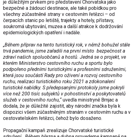
je důležitým prvkem pro představení Chorvatska jako
bezpečné a žádoucí destinace, ale také pobídkou pro
všechny zúčastněné strany v cestovním řetězci – od
čerpacích stanic po letiště, trajekty a hotely, přístavy,
soukromá ubytování, muzea a další atrakce k dodržování
epidemiologických opatření i nadále.
„Během příprav na tento turistický rok, v němž bohužel stále
trvá pandemie, jsme zařadili na první místo bezpečnost a
zdraví našich spoluobčanů a hostů. Jedná se o projekt, ve
kterém Ministerstvo cestovního ruchu a sportu bylo
podpořeno předními turistickými a profesními sdruženími,
která jsou součástí Rady pro oživení a rozvoj cestovního
ruchu, realizaci turistického roku 2021 a zdokonalení
turistické nabídky. S předepsanými protokoly jsme pokryli
více než 200 tisíc subjektů v pohostinství a poskytovatelů
služeb v cestovního ruchu,“
uvedla ministryně Brnjac a
dodala, že je důležité zajistit, aby národní značka byla k
dispozici všem zúčastněným stranám v cestovním ruchu a v
cestovatelském řetězci, čehož bylo dosaženo.
Propagační kampaň zrealizuje Chorvatské turistické
sdružení.
„Během března a dubna provedeme kampaně na