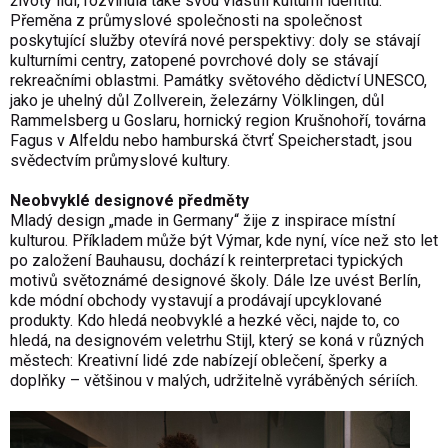
životy lidí, rozvinula také svou vlastní kulturní identitu.
Přeměna z průmyslové společnosti na společnost
poskytující služby otevírá nové perspektivy: doly se stávají
kulturními centry, zatopené povrchové doly se stávají
rekreačními oblastmi. Památky světového dědictví UNESCO,
jako je uhelný důl Zollverein, železárny Völklingen, důl
Rammelsberg u Goslaru, hornický region Krušnohoří, továrna
Fagus v Alfeldu nebo hamburská čtvrť Speicherstadt, jsou
svědectvím průmyslové kultury.
Neobvyklé designové předměty
Mladý design „made in Germany“ žije z inspirace místní
kulturou. Příkladem může být Výmar, kde nyní, více než sto let
po založení Bauhausu, dochází k reinterpretaci typických
motivů světoznámé designové školy. Dále lze uvést Berlín,
kde módní obchody vystavují a prodávají upcyklované
produkty. Kdo hledá neobvyklé a hezké věci, najde to, co
hledá, na designovém veletrhu Stijl, který se koná v různých
městech: Kreativní lidé zde nabízejí oblečení, šperky a
doplňky – většinou v malých, udržitelně vyráběných sériích.