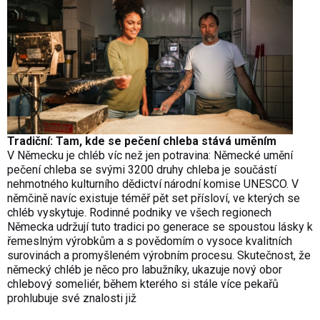
Tradiční: Tam, kde se pečení chleba stává uměním
V Německu je chléb víc než jen potravina: Německé umění
pečení chleba se svými 3200 druhy chleba je součástí
nehmotného kulturního dědictví národní komise UNESCO. V
němčině navíc existuje téměř pět set přísloví, ve kterých se
chléb vyskytuje. Rodinné podniky ve všech regionech
Německa udržují tuto tradici po generace se spoustou lásky k
řemeslným výrobkům a s povědomím o vysoce kvalitních
surovinách a promyšleném výrobním procesu. Skutečnost, že
německý chléb je něco pro labužníky, ukazuje nový obor
chlebový someliér, během kterého si stále více pekařů
prohlubuje své znalosti již