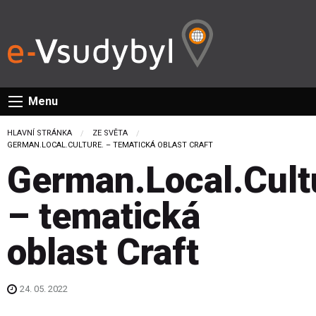
Menu
HLAVNÍ STRÁNKA
ZE SVĚTA
CURRENT:
GERMAN.LOCAL.CULTURE. – TEMATICKÁ OBLAST CRAFT
German.Local.Cult
– tematická
oblast Craft
24. 05. 2022