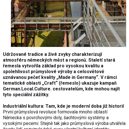
Udržované tradice a živé zvyky charakterizují
atmosféru německých měst a regionů. Staletí stará
řemesla vytvořila základ pro vysokou kvalitu a
spolehlivost průmyslové výroby a celosvětově
uznávanou pečeť kvality „Made in Germany“. V rámci
tematické oblasti „Craft“ (řemeslo) ukazuje kampaň
German.Local.Culture. cestovatelům, kde mohou najít
tyto speciální zážitky.
Industriální kultura: Tam, kde je moderní doba již historií
První průmyslová revoluce formovala mnoho oblastí
Německa s povrchovými doly, šachtovými systémy a
vysokými pecemi. Stejně tak jako průmyslová výroba utvářela