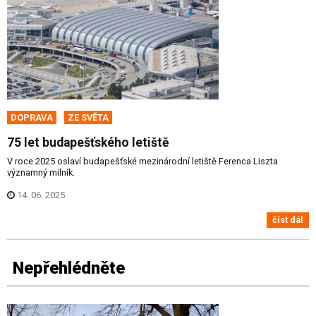
DOPRAVA
ZE SVĚTA
75 let budapešťského letiště
V roce 2025 oslaví budapešťské mezinárodní letiště Ferenca Liszta
významný milník.
14. 06. 2025
číst dál
Nepřehlédněte