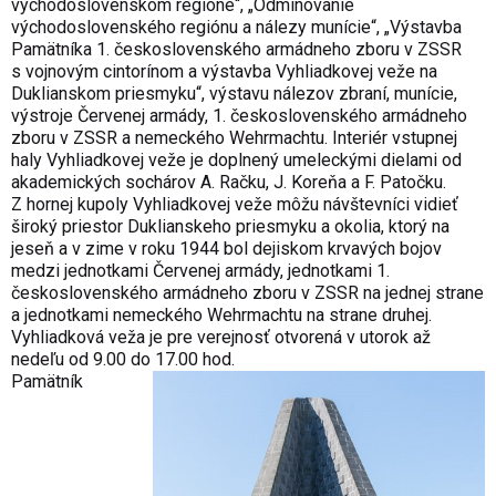
východoslovenskom regióne“, „Odmínovanie
východoslovenského regiónu a nálezy munície“, „Výstavba
Pamätníka 1. československého armádneho zboru v ZSSR
s vojnovým cintorínom a výstavba Vyhliadkovej veže na
Duklianskom priesmyku“, výstavu nálezov zbraní, munície,
výstroje Červenej armády, 1. československého armádneho
zboru v ZSSR a nemeckého Wehrmachtu. Interiér vstupnej
haly Vyhliadkovej veže je doplnený umeleckými dielami od
akademických sochárov A. Račku, J. Koreňa a F. Patočku.
Z hornej kupoly Vyhliadkovej veže môžu návštevníci vidieť
široký priestor Duklianskeho priesmyku a okolia, ktorý na
jeseň a v zime v roku 1944 bol dejiskom krvavých bojov
medzi jednotkami Červenej armády, jednotkami 1.
československého armádneho zboru v ZSSR na jednej strane
a jednotkami nemeckého Wehrmachtu na strane druhej.
Vyhliadková veža je pre verejnosť otvorená v utorok až
nedeľu od 9.00 do 17.00 hod.
Pamätník