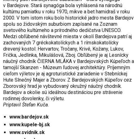
v Bardejove. Stará synagóga bola vyhlásená na národnú
kultúrnu pamiatku v roku 1970, mikve a bet hamidraš v roku
2000. V tom istom roku bolo historické jadro mesta Bardejov
spolu so židovským suburbiom zapísané na Zoznam
svetového kultúrneho a prírodného dedičstva UNESCO.
Medzi obľúbené návštevné miesta v okolí Bardejova patrí aj
zachovaných 7 gréckokatolíckych a 1 rímskokatolícky
drevený kostol: Hervartov, Tročany, Krivé, Kožany, Lukov,
Frička, Jedlinka, Mikulášová, Zboj. Obľúbený je aj
Lesnícky
náučný chodník ČIERNA MLÁKA
v Bardejovských Kúpeľoch a
tamojší Skanzen - Múzeum ľudovej architektúry. Príjemným
cieľom výletov je aj agroturistické zariadenie v Stebníckej
Hute Slnečný Majer a Zborov. Z Bardejovských Kúpeľov cez
Zborovský hrad je vybudovaný okružný náučný chodník.
Bardejov a okolie sú ideálnou destináciou pre strávenie
rodinnej dovolenky, či výletu.
Priptavil Štefan Kuča.
www.bardejov.sk
www.kupele-bj.sk
www.svidnik.sk