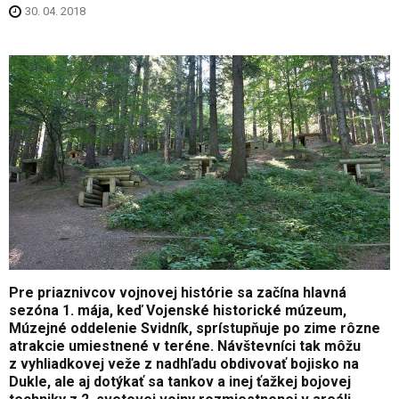
30. 04. 2018
Pre priaznivcov vojnovej histórie sa začína hlavná
sezóna 1. mája, keď Vojenské historické múzeum,
Múzejné oddelenie Svidník, sprístupňuje po zime rôzne
atrakcie umiestnené v teréne. Návštevníci tak môžu
z vyhliadkovej veže z nadhľadu obdivovať bojisko na
Dukle, ale aj dotýkať sa tankov a inej ťažkej bojovej