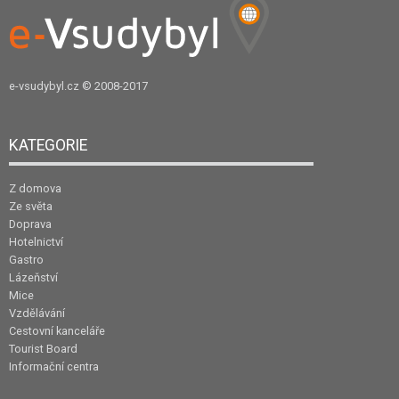
e-vsudybyl.cz
© 2008-2017
KATEGORIE
Z domova
Ze světa
Doprava
Hotelnictví
Gastro
Lázeňství
Mice
Vzdělávání
Cestovní kanceláře
Tourist Board
Informační centra