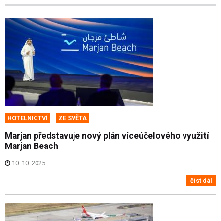
HOTELNICTVÍ
ZE SVĚTA
Marjan představuje nový plán víceúčelového využití
Marjan Beach
10. 10. 2025
číst dál