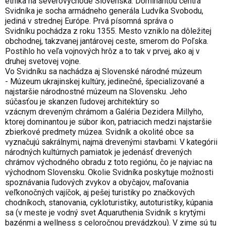
etnika na severovýchode Slovenska. Dominantou centra
Svidníka je socha armádneho generála Ludvíka Svobodu,
jediná v strednej Európe. Prvá písomná správa o
Svidníku pochádza z roku 1355. Mesto vzniklo na dôležitej
obchodnej, takzvanej jantárovej ceste, smerom do Poľska.
Postihlo ho veľa vojnových hrôz a to tak v prvej, ako aj v
druhej svetovej vojne.
Vo Svidníku sa nachádza aj
Slovenské národné múzeum
- Múzeum ukrajinskej kultúry
, jedinečné, špecializované a
najstaršie národnostné múzeum na Slovensku. Jeho
súčasťou je skanzen ľudovej architektúry so
vzácnym dreveným chrámom a Galéria Dezidera Millyho,
ktorej dominantou je súbor ikon, patriacich medzi najstaršie
zbierkové predmety múzea. Svidník a okolité obce sa
vyznačujú sakrálnymi, najmä drevenými stavbami. V kategórii
národných kultúrnych pamiatok je jedenásť drevených
chrámov východného obradu z toto regiónu, čo je najviac na
východnom Slovensku. Okolie Svidníka poskytuje možnosti
spoznávania ľudových zvykov a obyčajov, maľovania
veľkonočných vajíčok, aj pešej turistiky po značkových
chodníkoch, stanovania, cykloturistiky, autoturistiky, kúpania
sa (v meste je vodný svet Aquaruthenia Svidník s krytými
bazénmi a wellness s celoročnou prevádzkou). V zime sú tu