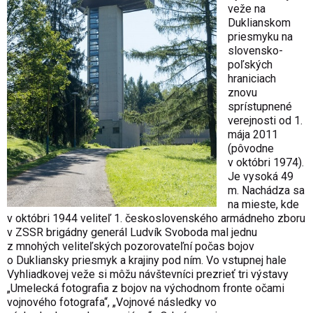
veže na
Duklianskom
priesmyku na
slovensko-
poľských
hraniciach
znovu
sprístupnené
verejnosti od 1.
mája 2011
(pôvodne
v októbri 1974).
Je vysoká 49
m. Nachádza sa
na mieste, kde
v októbri 1944 veliteľ 1. československého armádneho zboru
v ZSSR brigádny generál Ludvík Svoboda mal jednu
z mnohých veliteľských pozorovateľní počas bojov
o Dukliansky priesmyk a krajiny pod ním. Vo vstupnej hale
Vyhliadkovej veže si môžu návštevníci prezrieť tri výstavy
„Umelecká fotografia z bojov na východnom fronte očami
vojnového fotografa“, „Vojnové následky vo