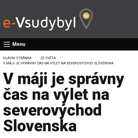
Menu
HLAVNÍ STRÁNKA
ZE SVĚTA
CURRENT:
V MÁJI JE SPRÁVNY ČAS NA VÝLET NA SEVEROVÝCHOD SLOVENSKA
V máji je správny
čas na výlet na
severovýchod
Slovenska