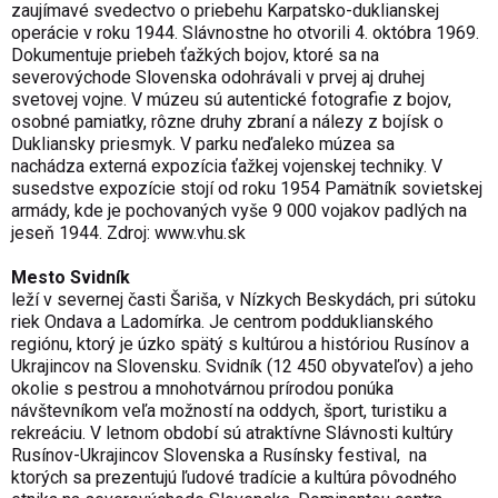
zaujímavé svedectvo o priebehu Karpatsko-duklianskej
operácie v roku 1944. Slávnostne ho otvorili 4. októbra 1969.
Dokumentuje priebeh ťažkých bojov, ktoré sa na
severovýchode Slovenska odohrávali v prvej aj druhej
svetovej vojne. V múzeu sú autentické fotografie z bojov,
osobné pamiatky, rôzne druhy zbraní a nálezy z bojísk o
Dukliansky priesmyk. V parku neďaleko múzea sa
nachádza externá expozícia ťažkej vojenskej techniky. V
susedstve expozície stojí od roku 1954 Pamätník sovietskej
armády, kde je pochovaných vyše 9 000 vojakov padlých na
jeseň 1944. Zdroj:
www.vhu.sk
Mesto Svidník
leží v severnej časti Šariša, v Nízkych Beskydách, pri sútoku
riek Ondava a Ladomírka. Je centrom podduklianského
regiónu, ktorý je úzko spätý s kultúrou a históriou Rusínov a
Ukrajincov na Slovensku. Svidník (12 450 obyvateľov) a jeho
okolie s pestrou a mnohotvárnou prírodou ponúka
návštevníkom veľa možností na oddych, šport, turistiku a
rekreáciu. V letnom období sú atraktívne Slávnosti kultúry
Rusínov-Ukrajincov Slovenska a Rusínsky festival, na
ktorých sa prezentujú ľudové tradície a kultúra pôvodného