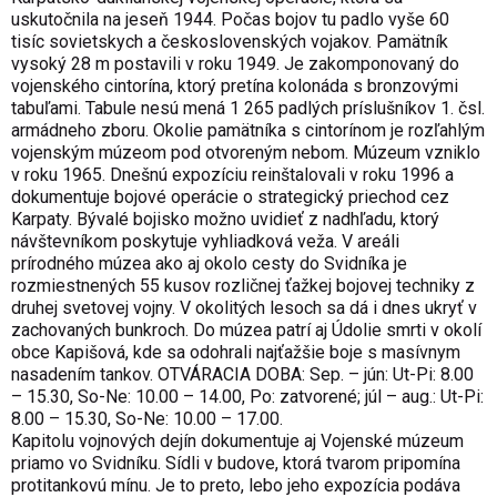
uskutočnila na jeseň 1944. Počas bojov tu padlo vyše 60
tisíc sovietskych a československých vojakov. Pamätník
vysoký 28 m postavili v roku 1949. Je zakomponovaný do
vojenského cintorína, ktorý pretína kolonáda s bronzovými
tabuľami. Tabule nesú mená 1 265 padlých príslušníkov 1. čsl.
armádneho zboru. Okolie pamätníka s cintorínom je rozľahlým
vojenským múzeom pod otvoreným nebom. Múzeum vzniklo
v roku 1965. Dnešnú expozíciu reinštalovali v roku 1996 a
dokumentuje bojové operácie o strategický priechod cez
Karpaty. Bývalé bojisko možno uvidieť z nadhľadu, ktorý
návštevníkom poskytuje vyhliadková veža. V areáli
prírodného múzea ako aj okolo cesty do Svidníka je
rozmiestnených 55 kusov rozličnej ťažkej bojovej techniky z
druhej svetovej vojny. V okolitých lesoch sa dá i dnes ukryť v
zachovaných bunkroch. Do múzea patrí aj Údolie smrti v okolí
obce Kapišová, kde sa odohrali najťažšie boje s masívnym
nasadením tankov. OTVÁRACIA DOBA: Sep. – jún: Ut-Pi: 8.00
– 15.30, So-Ne: 10.00 – 14.00, Po: zatvorené; júl – aug.: Ut-Pi:
8.00 – 15.30, So-Ne: 10.00 – 17.00.
Kapitolu vojnových dejín dokumentuje aj Vojenské múzeum
priamo vo Svidníku. Sídli v budove, ktorá tvarom pripomína
protitankovú mínu. Je to preto, lebo jeho expozícia podáva