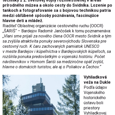
techniky z 2. svetovej vojny rozmiestnenej v
areáli
prírodného múzea a okolo cesty do Svidníka. Lozenie po
tankoch a fotografovanie sa s bojovou technikou patria
medzi obľúbené spôsoby poznávania, fascinujúce
hlavne deti a mládež.
Riaditeľ
Oblastnej organizácie cestovného ruchu (OOCR)
„ŠARIŠ“ – Bardejov
Radomír Jančošek k tomu poznamenáva:
„
Vlani sme prijali za nového člena OOCR mesto Svidník a tým
sa zvýšila atraktivita ponuky severovýchodu Slovenska pre
cestovný ruch. K čaru zachovaných pamiatok UNESCO
v meste Bardejov i kúpeľníctva v Bardejovských kúpeľoch, sa
rozšírila ponuka predovšetkým o vojenskú históriu.
Počet
návštevníkov v Hornom Šariši sa medziročne opäť zvýšil,
hlavne o domácich turistov, ale aj o Poliakov a Čechov.“
Vyhliadková
veža na Dukle
Podľa údajov
Vojenského
historického
ústavu boli
priestory
Vyhliadkovej