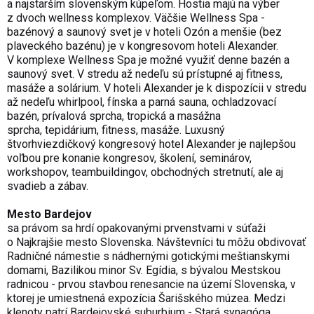
a najstarším slovenským kúpeľom. Hostia majú na výber
z dvoch wellness komplexov. Väčšie Wellness Spa -
bazénový a saunový svet je v hoteli Ozón a menšie (bez
plaveckého bazénu) je v kongresovom hoteli Alexander.
V komplexe Wellness Spa je možné využiť denne bazén a
saunový svet. V stredu až nedeľu sú prístupné aj fitness,
masáže a solárium. V hoteli Alexander je k dispozícii v stredu
až nedeľu whirlpool, fínska a parná sauna, ochladzovací
bazén, prívalová sprcha, tropická a masážna
sprcha, tepidárium, fitness, masáže. Luxusný
štvorhviezdičkový kongresový hotel Alexander je najlepšou
voľbou pre konanie kongresov, školení, seminárov,
workshopov, teambuildingov, obchodných stretnutí, ale aj
svadieb a zábav.
Mesto Bardejov
sa právom sa hrdí opakovanými prvenstvami v súťaži
o Najkrajšie mesto Slovenska. Návštevníci tu môžu obdivovať
Radničné námestie s nádhernými gotickými meštianskymi
domami, Bazilikou minor Sv. Egídia, s bývalou Mestskou
radnicou - prvou stavbou renesancie na území Slovenska, v
ktorej je umiestnená expozícia Šarišského múzea. Medzi
klenoty patrí Bardejovské suburbium - Stará synagóga