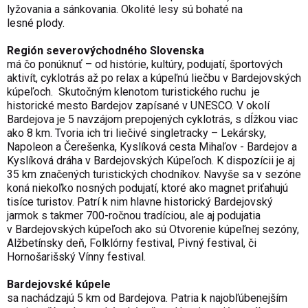
lyžovania a sánkovania. Okolité lesy sú bohaté na
lesné plody.
Región severovýchodného Slovenska
má čo ponúknuť – od histórie, kultúry, podujatí, športových
aktivít, cyklotrás až po relax a kúpeľnú liečbu v Bardejovských
kúpeľoch. Skutočným klenotom turistického ruchu je
historické mesto Bardejov zapísané v UNESCO. V okolí
Bardejova je 5 navzájom prepojených cyklotrás, s dĺžkou viac
ako 8 km. Tvoria ich tri liečivé singletracky – Lekársky,
Napoleon a Čerešenka, Kyslíková cesta Mihaľov - Bardejov a
Kyslíková dráha v Bardejovských Kúpeľoch. K dispozícii je aj
35 km značených turistických chodníkov. Navyše sa v sezóne
koná niekoľko nosných podujatí, ktoré ako magnet priťahujú
tisíce turistov. Patrí k nim hlavne historický Bardejovský
jarmok s takmer 700-ročnou tradíciou, ale aj podujatia
v
Bardejovských kúpeľoch ako sú Otvorenie kúpeľnej sezóny,
Alžbetínsky deň, Folklórny festival, Pivný festival, či
Hornošarišský Vínny festival.
Bardejovské kúpele
sa
nachádzajú 5 km od Bardejova. Patria k najobľúbenejším