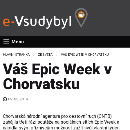
Menu
HLAVNÍ STRÁNKA
ZE SVĚTA
CURRENT:
VÁŠ EPIC WEEK V CHORVATSKU
Váš Epic Week v
Chorvatsku
09. 05. 2018
Chorvatská národní agentura pro cestovní ruch (CNTB)
zahájila třetí fázi soutěže na sociálních sítích Epic Week a
nabídla svým příznivcům možnost zažít svůj vlastní týden