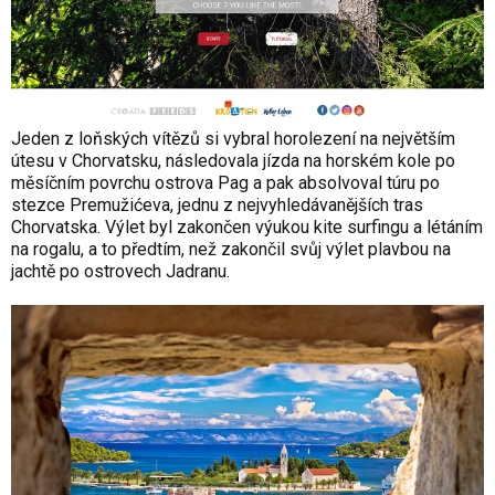
Jeden z loňských vítězů si vybral horolezení na největším
útesu v Chorvatsku, následovala jízda na horském kole po
měsíčním povrchu ostrova Pag a pak absolvoval túru po
stezce Premužićeva, jednu z nejvyhledávanějších tras
Chorvatska. Výlet byl zakončen výukou kite surfingu a létáním
na rogalu, a to předtím, než zakončil svůj výlet plavbou na
jachtě po ostrovech Jadranu.