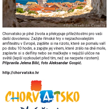
Chorvatsko je plné života a překypuje příležitostmi pro vaši
další dovolenou: Zažijte římské hry v nejzachovalejším
amfiteátru v Evropě, zajděte si na rizoto, které se pomalu vaří
po dobu 10 hodin, a zapijte jej vínem, které zrálo na dně moře,
zaplavte si s delfíny nebo se mačkejte v nejužší uličce na
světě (lepší vyzkoušet před tím, než se nacpete rizotem).
Připravila Jelena Bilić, foto Aleksandar Gospić.
http://chorvatsko.hr