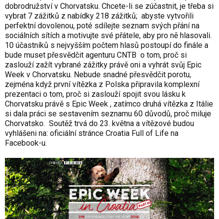
dobrodružství v Chorvatsku. Chcete-li se zúčastnit, je třeba si
vybrat 7 zážitků z nabídky
218 zážitků;
abyste vytvořili
perfektní dovolenou, poté sdílejte seznam svých přání na
sociálních sítích a motivujte své přátele, aby pro ně hlasovali.
10 účastníků s nejvyšším počtem hlasů postoupí do finále a
bude muset přesvědčit agenturu CNTB o tom, proč si
zaslouží zažít vybrané zážitky právě oni a vyhrát svůj Epic
Week v Chorvatsku. Nebude snadné přesvědčit porotu,
zejména když první vítězka z Polska připravila komplexní
prezentaci o tom, proč si zaslouží spojit svou lásku k
Chorvatsku právě s Epic Week , zatímco druhá vítězka z Itálie
si dala práci se sestavením seznamu 60 důvodů, proč miluje
Chorvatsko. Soutěž trvá do 23. května a vítězové budou
vyhlášeni na:
oficiální stránce Croatia Full of Life na
Facebook-u
.