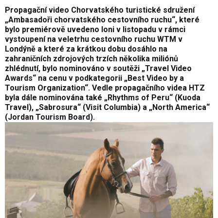
Propagační video Chorvatského turistické sdružení
„Ambasadoři chorvatského cestovního ruchu“, které
bylo premiérově uvedeno loni v listopadu v rámci
vystoupení na veletrhu cestovního ruchu WTM v
Londýně a které za krátkou dobu dosáhlo na
zahraničních zdrojových trzích několika miliónů
zhlédnutí, bylo nominováno v soutěži „Travel Video
Awards“ na cenu v podkategorii „Best Video by a
Tourism Organization“. Vedle propagačního videa HTZ
byla dále nominována také „Rhythms of Peru“ (Kuoda
Travel), „Sabrosura“ (Visit Columbia) a „North America“
(Jordan Tourism Board).