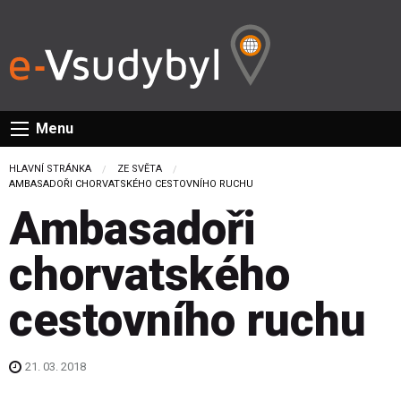
Menu
HLAVNÍ STRÁNKA
ZE SVĚTA
CURRENT:
AMBASADOŘI CHORVATSKÉHO CESTOVNÍHO RUCHU
Ambasadoři
chorvatského
cestovního ruchu
21. 03. 2018