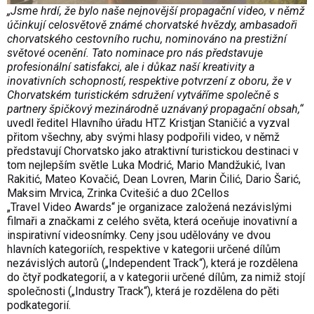
„Jsme hrdí, že bylo naše nejnovější propagační video, v němž
účinkují celosvětově známé chorvatské hvězdy, ambasadoři
chorvatského cestovního ruchu, nominováno na prestižní
světové ocenění. Tato nominace pro nás představuje
profesionální satisfakci, ale i důkaz naší kreativity a
inovativních schopností, respektive potvrzení z oboru, že v
Chorvatském turistickém sdružení vytváříme společně s
partnery špičkový mezinárodně uznávaný propagační obsah,“
uvedl ředitel Hlavního úřadu HTZ Kristjan Staničić a vyzval
přitom všechny, aby svými hlasy podpořili video, v němž
představují Chorvatsko jako atraktivní turistickou destinaci v
tom nejlepším světle Luka Modrić, Mario Mandžukić, Ivan
Rakitić, Mateo Kovačić, Dean Lovren, Marin Čilić, Dario Šarić,
Maksim Mrvica, Zrinka Cvitešić a duo 2Cellos
„Travel Video Awards“ je organizace založená nezávislými
filmaři a značkami z celého světa, která oceňuje inovativní a
inspirativní videosnímky. Ceny jsou udělovány ve dvou
hlavních kategoriích, respektive v kategorii určené dílům
nezávislých autorů („Independent Track“), která je rozdělena
do čtyř podkategorií, a v kategorii určené dílům, za nimiž stojí
společnosti („Industry Track“), která je rozdělena do pěti
podkategorií.