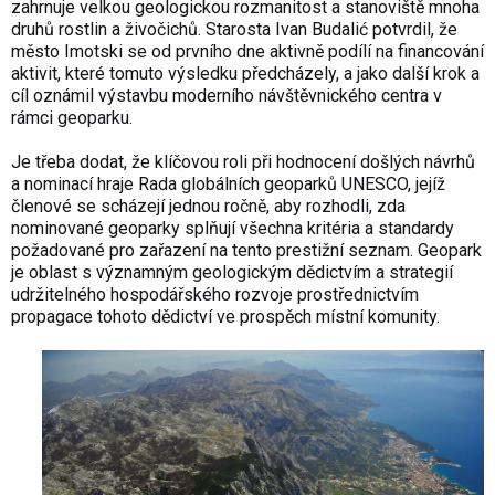
zahrnuje velkou geologickou rozmanitost a stanoviště mnoha
druhů rostlin a živočichů. Starosta Ivan Budalić potvrdil, že
město Imotski se od prvního dne aktivně podílí na financování
aktivit, které tomuto výsledku předcházely, a jako další krok a
cíl oznámil výstavbu moderního návštěvnického centra v
rámci geoparku.
Je třeba dodat, že klíčovou roli při hodnocení došlých návrhů
a nominací hraje Rada globálních geoparků UNESCO, jejíž
členové se scházejí jednou ročně, aby rozhodli, zda
nominované geoparky splňují všechna kritéria a standardy
požadované pro zařazení na tento prestižní seznam. Geopark
je oblast s významným geologickým dědictvím a strategií
udržitelného hospodářského rozvoje prostřednictvím
propagace tohoto dědictví ve prospěch místní komunity.