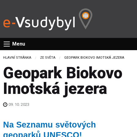
Menu
HLAVNÍ STRÁNKA
ZE SVĚTA
CURRENT:
GEOPARK BIOKOVO IMOTSKÁ JEZERA
Geopark Biokovo
Imotská jezera
09. 10. 2023
Na Seznamu světových
geoparků UNESCO!