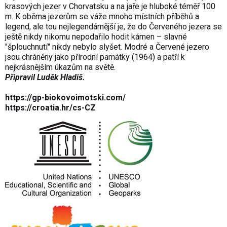
krasových jezer v Chorvatsku a na jaře je hluboké téměř 100
m. K oběma jezerům se váže mnoho místních příběhů a
legend, ale tou nejlegendárnější je, že do Červeného jezera se
ještě nikdy nikomu nepodařilo hodit kámen – slavné
"šplouchnutí" nikdy nebylo slyšet. Modré a Červené jezero
jsou chráněny jako přírodní památky (1964) a patří k
nejkrásnějším úkazům na světě.
Připravil Luděk Hladiš.
https://gp-biokovoimotski.com/
https://croatia.hr/cs-CZ