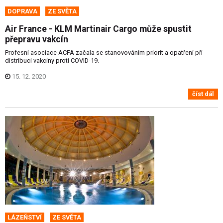
DOPRAVA
ZE SVĚTA
Air France - KLM Martinair Cargo může spustit
přepravu vakcín
Profesní asociace ACFA začala se stanovováním priorit a opatření při
distribuci vakcíny proti COVID-19.
15. 12. 2020
číst dál
LÁZEŇSTVÍ
ZE SVĚTA