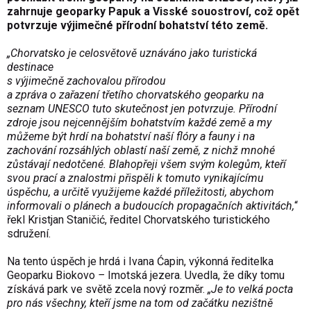
zahrnuje geoparky Papuk a Visské souostroví, což opět
potvrzuje výjimečné přírodní bohatství této země.
„Chorvatsko je celosvětově uznáváno jako turistická
destinace
s výjimečně zachovalou přírodou
a zpráva o zařazení třetího chorvatského geoparku na
seznam UNESCO tuto skutečnost jen potvrzuje. Přírodní
zdroje jsou nejcennějším bohatstvím každé země a my
můžeme být hrdí na bohatství naší flóry a fauny i na
zachování rozsáhlých oblastí naší země, z nichž mnohé
zůstávají nedotčené. Blahopřeji všem svým kolegům, kteří
svou prací a znalostmi přispěli k tomuto vynikajícímu
úspěchu, a určitě využijeme každé příležitosti, abychom
informovali o plánech a budoucích propagačních aktivitách,
“
řekl Kristjan Staničić, ředitel Chorvatského turistického
sdružení.
Na tento úspěch je hrdá i Ivana Ćapin, výkonná ředitelka
Geoparku Biokovo
–
Imotská jezera. Uvedla, že díky tomu
získává park ve světě zcela nový rozměr.
„Je to velká pocta
pro nás všechny, kteří jsme na tom od začátku nezištně