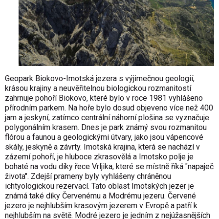
Geopark Biokovo-Imotská jezera s výjimečnou geologií,
krásou krajiny a neuvěřitelnou biologickou rozmanitostí
zahrnuje pohoří Biokovo, které bylo v roce 1981 vyhlášeno
přírodním parkem. Na hoře bylo dosud objeveno více než 400
jam a jeskyní, zatímco centrální náhorní plošina se vyznačuje
polygonálním krasem. Dnes je park známý svou rozmanitou
flórou a faunou a geologickými útvary, jako jsou vápencové
skály, jeskyně a závrty. Imotská krajina, která se nachází v
zázemí pohoří, je hluboce zkrasovělá a Imotsko polje je
bohaté na vodu díky řece Vrljika, které se místně říká "napaječ
života". Zdejší prameny byly vyhlášeny chráněnou
ichtyologickou rezervací. Tato oblast Imotských jezer je
známá také díky Červenému a Modrému jezeru. Červené
jezero je nejhlubším krasovým jezerem v Evropě a patří k
nejhlubším na světě. Modré jezero je jedním z nejúžasnějších