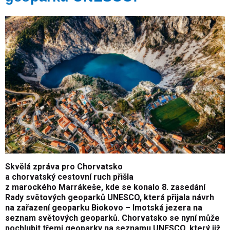
Skvělá zpráva pro Chorvatsko
a chorvatský cestovní ruch přišla
z marockého Marrákeše, kde se konalo 8. zasedání
Rady světových geoparků UNESCO, která přijala návrh
na zařazení geoparku Biokovo – Imotská jezera na
seznam světových geoparků. Chorvatsko se nyní může
pochlubit třemi geoparky na seznamu UNESCO, který již