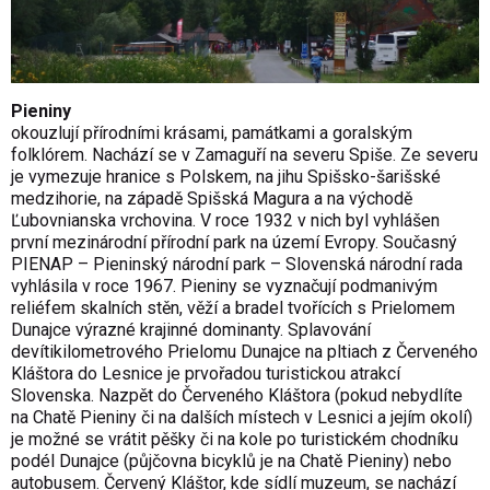
Pieniny
okouzl
ují přírodními krásami, památkami a goralským
folklórem. Nachází se v Zamaguří na severu Spiše. Ze severu
je vymezuje hranice s Polskem, na jihu Spišsko-šarišské
medzihorie, na západě Spišská Magura a na východě
Ľubovnianska vrchovina. V roce 1932 v nich byl vyhlášen
první mezinárodní přírodní park
na území
Evropy. Současný
PIENAP – Pieninský národní park – Slovenská národní rada
vyhlásila v roce 1967. Pieniny se vyznačují podmanivým
reliéfem skalních stěn, věží a bradel tvořících s Prielomem
Dunajc
e
výrazné krajinné dominanty. Splavování
devítikilometrového
Prielomu Dunajc
e
na pltiach z Červeného
Kláštora do Lesnice je prvořadou turistickou atrakcí
Slovenska. Nazpět do Červeného Kláštora (pokud nebydlíte
na Chatě Pieniny či na dalších místech v Lesnici a
jejím
okolí)
je možné se vrátit pěšky či na kole po turistickém chodníku
podél Dunajce (půjčovna bicyklů je na Chatě Pieniny) nebo
autobusem. Červený Kláštor, kde sídlí muzeum, se nachází