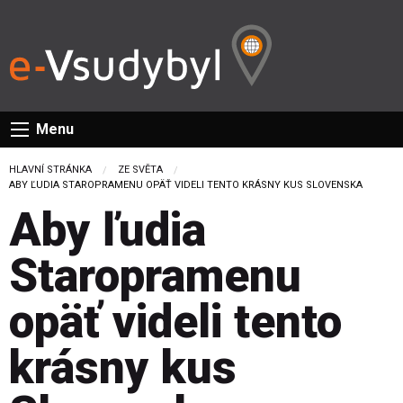
Menu
HLAVNÍ STRÁNKA
ZE SVĚTA
CURRENT:
ABY ĽUDIA STAROPRAMENU OPÄŤ VIDELI TENTO KRÁSNY KUS SLOVENSKA
Aby ľudia
Staropramenu
opäť videli tento
krásny kus