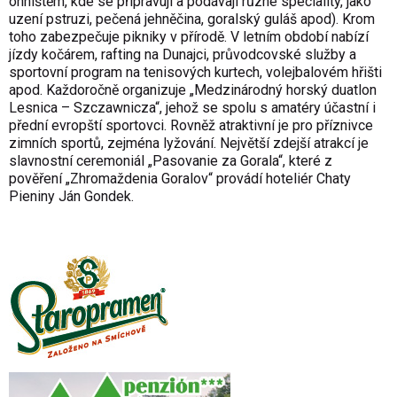
ohništěm, kde se připravují a podávají různé speciality, jako
uzení pstruzi, pečená jehněčina, goralský guláš apod
)
. Krom
toho zabezpečuje pikniky v přírodě. V letním období nabízí
jízd
y
kočárem, rafting na Dunajci, průvodcovské služby a
sportovní program na tenisových kurtech, volejbalovém hřišti
apod. Každoročně organizuje „Medzinárodný horský duatlon
Lesnica – Szczawnicza“, jehož se spolu s amatéry účastní i
přední evropští sportovci. Rovněž atraktivní je
p
ro příznivce
zimních sportů, zejména lyžování. Největší zdejší atrakcí je
slavnostní ceremoniál „Pasovanie za Gorala“, které z
pověření „Zhromaždenia Goralov“ provádí hoteliér Chaty
Pieniny Ján Gondek.