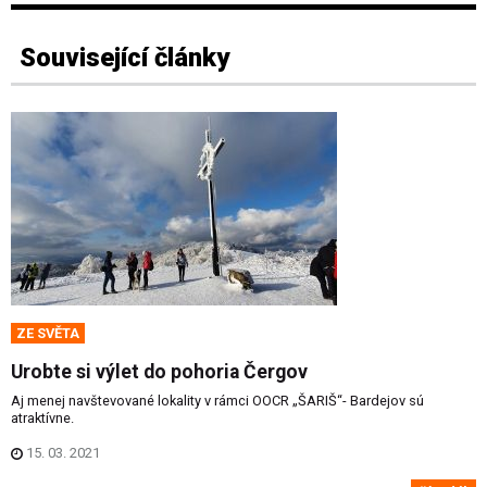
Související články
ZE SVĚTA
Urobte si výlet do pohoria Čergov
Aj menej navštevované lokality v rámci OOCR „ŠARIŠ“- Bardejov sú
atraktívne.
15. 03. 2021