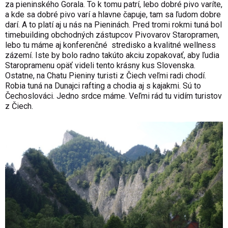
za pieninského Gorala. To k tomu patrí, lebo dobré pivo varíte,
a kde sa dobré pivo varí a hlavne čapuje, tam sa ľudom dobre
darí. A to platí aj u nás na Pieninách. Pred tromi rokmi tuná bol
timebuilding obchodných zástupcov Pivovarov Staropramen,
lebo tu máme aj konferenčné stredisko a kvalitné wellness
zázemí. Iste by bolo radno takúto akciu zopakovať, aby ľudia
Staropramenu opäť videli tento krásny kus Slovenska.
Ostatne, na Chatu Pieniny turisti z Čiech veľmi radi chodí.
Robia tuná na Dunajci rafting a chodia aj s kajakmi. Sú to
Čechoslováci. Jedno srdce máme. Veľmi rád tu vidím turistov
z Čiech.