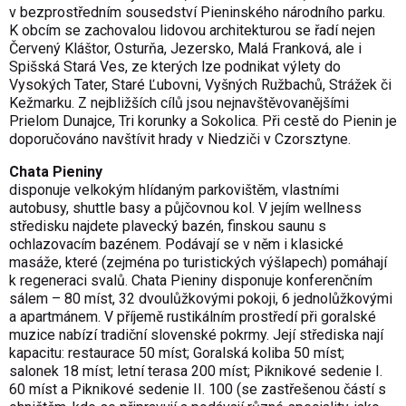
v bezprostředním sousedství Pieninsk
ého
národního parku.
K obcím se zachovalou lidovou architekturou se řadí nejen
Červený Kláštor, Osturňa, Jezersko, Malá Franková, ale i
Spišská Stará Ves, ze kterých lze podnikat výlety do
Vysokých Tater, Staré Ľubovni, Vyšných Ružbachů, Strážek či
Kežmarku. Z nejbližších cílů jsou nejnavštěvovanějšími
Prielom Dunajc
e
, Tri korunky a Sokolica. Při cestě do Pienin
je
doporuč
ováno
navštívit hrady v Niedziči v Czorsztyne.
Chata Pieniny
disponuje velkok
ý
m hlídaným parkovištěm, vlastními
autobusy, shuttle basy a půjčovnou kol. V jejím wellness
středisku najdete plavecký bazén, finskou saunu
s
ochlazovací
m
bazén
em.
P
odávají
se v něm i
klasické
masáže, které (zejména po turistických výšlapech) pomáhají
k regeneraci svalů. Chat
a
Pieniny disponuje konferenčním
sálem – 80 míst, 32 dvoulůžkovými pokoji, 6 jednolůžkovými
a apartmánem.
V
příjem
ě
rustikálním prostředí při goralské
muzice
n
abízí tradiční slovenské pokrmy. Je
jí
střediska nají
kapacitu: restaurace 50 míst; Goralská koliba 50 míst;
salonek 18 míst; letní terasa 200 míst; Piknikové sedenie I.
60 míst a Piknikové sedenie II. 100
(
se zastřešenou částí s