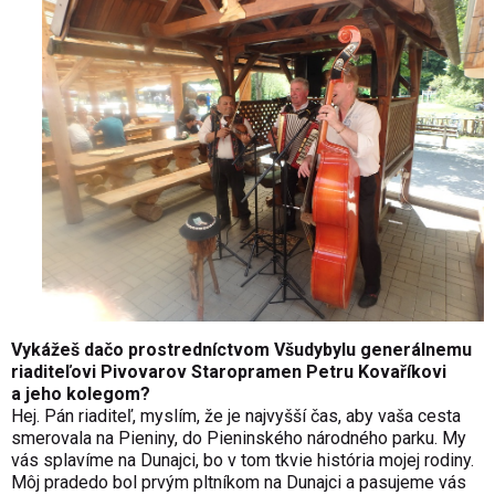
Vykážeš dačo prostredníctvom Všudybylu generálnemu
riaditeľovi Pivovarov Staropramen Petru Kovaříkovi
a jeho kolegom?
Hej. Pán riaditeľ, myslím, že je najvyšší čas, aby vaša cesta
smerovala na Pieniny, do Pieninského národného parku. My
vás splavíme na Dunajci, bo v tom tkvie história mojej rodiny.
Môj pradedo bol prvým pltníkom na Dunajci a pasujeme vás