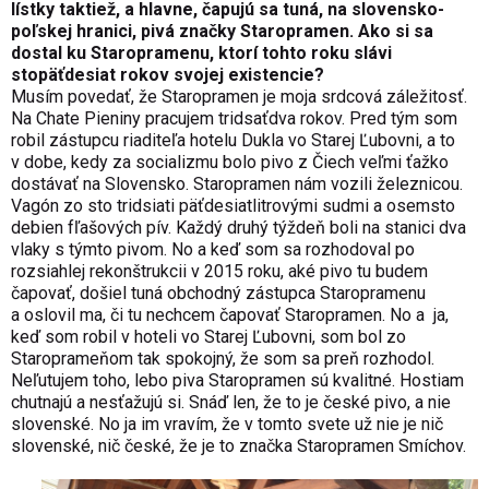
lístky taktiež, a hlavne, čapujú sa tuná, na slovensko-
poľskej hranici, pivá značky Staropramen. Ako si sa
dostal ku Staropramenu, ktorí tohto roku slávi
stopäťdesiat rokov svojej
existencie?
Musím povedať, že Staropramen je moja srdcová záležitosť.
Na Chate Pieniny pracujem tridsaťdva rokov. Pred tým som
robil zástupcu riaditeľa hotelu Dukla vo Starej Ľubovni, a to
v dobe, kedy za socializmu bolo pivo z Čiech veľmi ťažko
dostávať na Slovensko. Staropramen nám vozili železnicou.
Vagón zo
sto tridsiati päťdesiatlitrovými sudmi a osemsto
debien fľašových pív. Každý druhý týždeň boli na stanici dva
vlaky s týmto pivom. No a keď som sa rozhodoval po
rozsiahlej rekonštrukcii v 2015 roku, aké pivo tu budem
čapovať, došiel tuná obchodný zástupca Staropramenu
a oslovil ma, či tu nechcem čapovať Staropramen. No a ja,
keď som robil v hoteli vo Starej Ľubovni, som bol zo
Staroprameňom tak spokojný, že som sa preň rozhodol.
Neľutujem toho, lebo piva Staropramen sú kvalitné. Hostiam
chutnajú a nesťažujú si. Snáď len, že to je české pivo, a nie
slovenské. No ja im vravím, že v tomto svete už nie je nič
slovenské, nič české, že je to značka Staropramen Smíchov.