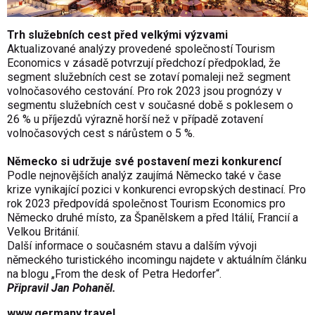
Trh služebních cest před velkými výzvami
Aktualizované analýzy provedené společností Tourism
Economics v zásadě potvrzují předchozí předpoklad, že
segment služebních cest se zotaví pomaleji než segment
volnočasového cestování. Pro rok 2023 jsou prognózy v
segmentu služebních cest v současné době s poklesem o
26 % u příjezdů výrazně horší než v případě zotavení
volnočasových cest s nárůstem o 5 %.
Německo si udržuje své postavení mezi konkurencí
Podle nejnovějších analýz zaujímá Německo také v čase
krize vynikající pozici v konkurenci evropských destinací. Pro
rok 2023 předpovídá společnost Tourism Economics pro
Německo druhé místo, za Španělskem a před Itálií, Francií a
Velkou Británií.
Další informace o současném stavu a dalším vývoji
německého turistického incomingu najdete v aktuálním článku
na blogu
„From the desk of Petra Hedorfer“
.
Připravil Jan Pohaněl.
www.germany.travel