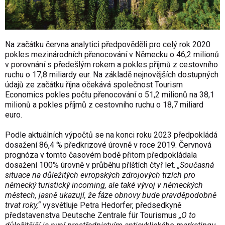
Na začátku června analytici předpověděli pro celý rok 2020
pokles mezinárodních přenocování v Německu o 46,2 milionů
v porovnání s předešlým rokem a pokles příjmů z cestovního
ruchu o 17,8 miliardy eur. Na základě nejnovějších dostupných
údajů ze začátku října očekává společnost Tourism
Economics pokles počtu přenocování o 51,2 milionů na 38,1
milionů a pokles příjmů z cestovního ruchu o 18,7 miliard
euro.
Podle aktuálních výpočtů se na konci roku 2023 předpokládá
dosažení 86,4 % předkrizové úrovně v roce 2019. Červnová
prognóza v tomto časovém bodě přitom předpokládala
dosažení 100% úrovně v průběhu příštích čtyř let.
„Současná
situace na důležitých evropských zdrojových trzích pro
německý turistický incoming, ale také vývoj v německých
městech, jasně ukazují, že fáze obnovy bude pravděpodobně
trvat roky,“
vysvětluje Petra Hedorfer, předsedkyně
představenstva Deutsche Zentrale für Tourismus
„O to