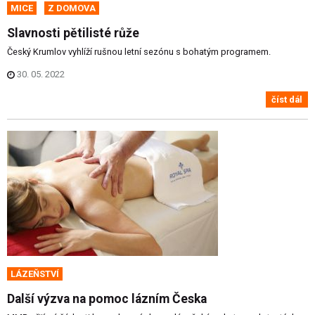
MICE
Z DOMOVA
Slavnosti pětilisté růže
Český Krumlov vyhlíží rušnou letní sezónu s bohatým programem.
30. 05. 2022
číst dál
LÁZEŇSTVÍ
Další výzva na pomoc lázním Česka