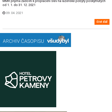
MMR přijímá žádosti k proplacení slev na lázeňské pobyty poskytnutých
od 1. 1. do 31. 12. 2021
09. 04. 2021
číst dál