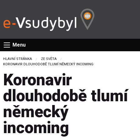
Menu
HLAVNÍ STRÁNKA
ZE SVĚTA
CURRENT:
KORONAVIR DLOUHODOBĚ TLUMÍ NĚMECKÝ INCOMING
Koronavir
dlouhodobě tlumí
německý
incoming