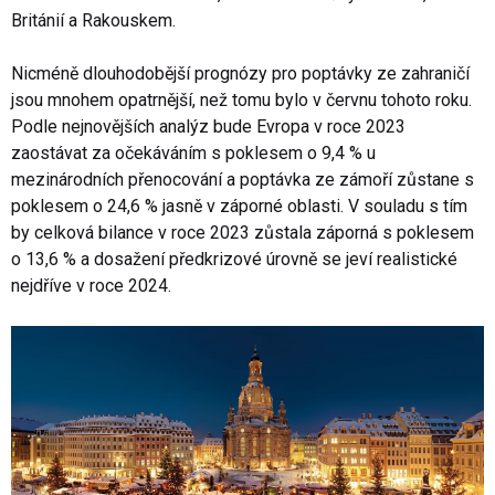
Británií a Rakouskem.
Nicméně dlouhodobější prognózy pro poptávky ze zahraničí
jsou mnohem opatrnější, než tomu bylo v červnu tohoto roku.
Podle nejnovějších analýz bude Evropa v roce 2023
zaostávat za očekáváním s poklesem o 9,4 % u
mezinárodních přenocování a poptávka ze zámoří zůstane s
poklesem o 24,6 % jasně v záporné oblasti. V souladu s tím
by celková bilance v roce 2023 zůstala záporná s poklesem
o 13,6 % a dosažení předkrizové úrovně se jeví realistické
nejdříve v roce 2024.