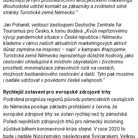
důležitější je nyní prostřednictvím anticyklického marketingu
dlouhodobě udržet kontakt se zákazníky a zviditelnit silné
stránky Turistické země Německo.“
Jan Pohaněl, vedoucí zastoupení Deutsche Zentrale für
Tourismus pro Česko, k tomu dodává:
„Kvůli nepříznivému
vývoji pandemické situace v České republice i Německu
klademe v rámci našich aktuálních marketingových aktivit
důraz zejména na inspiraci – např. v kampani
#rajzujeme
.
Turistická země Německo reprezentuje důležité hodnoty, jako
cestování ohleduplné k místním obyvatelům i životnímu
prostředí, minimalizace zdravotních rizik na cestách,
možnosti bezbariérového cestování a další. Tyto pak musíme
i nadále udržovat v povědomí české veřejnosti.“
Rychlejší zotavení pro evropské zdrojové trhy
Podrobná prognóza regionů původu potenciálních cestujících
do Německa posiluje základní prohlášení z června, že
evropské zdrojové trhy se zotaví rychleji než ty zámořské.
Pořadí největších zdrojových trhů pro německý incoming
zůstává během koronavirové krize stejné: V roce 2020 to
bude i nadále Nizozemsko, následované Švýcarskem, Velkou