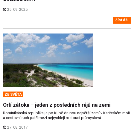
25. 09. 2025
číst dál
ZE SVĚTA
Orlí zátoka – jeden z posledních rájů na zemi
Dominikánská republika je po Kubě druhou největší zemí v Karibském moři
a cestovní ruch patří mezi nejrychleji rostoucí průmyslová...
27. 08. 2017