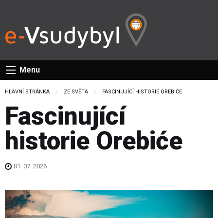
Menu
HLAVNÍ STRÁNKA
ZE SVĚTA
CURRENT:
FASCINUJÍCÍ HISTORIE OREBIĆE
Fascinující
historie Orebiće
01. 07. 2026