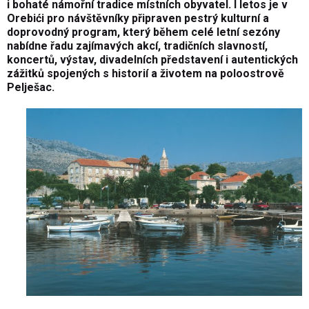
i bohaté námořní tradice místních obyvatel. I letos je v
Orebići pro návštěvníky připraven pestrý kulturní a
doprovodný program, který během celé letní sezóny
nabídne řadu zajímavých akcí, tradičních slavností,
koncertů, výstav, divadelních představení i autentických
zážitků spojených s historií a životem na poloostrově
Pelješac.