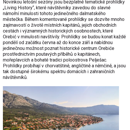
Novinkou letošní sezóny jsou bezplatné tematické prohlídky
„Living History“, které návštěvníky zavedou do slavné
námořní minulosti tohoto jedinečného dalmatského
městečka. Během komentované prohlídky se dozvíte mnoho
zajímavostí o životě místních kapitánů, jejich obchodních
cestách i významných historických osobnostech, které
Orebić v minulosti navštívily. Prohlídky se budou konat každé
pondělí od začátku června až do konce září a nabídnou
jedinečnou možnost poznat historické centrum Orebiće
prostřednictvím poutavých příběhů o kapitánech,
mořeplavcích a bohaté tradici poloostrova Pelješac.
Prohlídky probíhají v chorvatštině, angličtině a němčině, a jsou
tak dostupné širokému spektru domácích i zahraničních
návštěvníků.