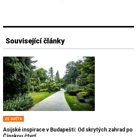
Související články
ZE SVĚTA
Asijské inspirace v Budapešti: Od skrytých zahrad po
Čínskou čtvrť