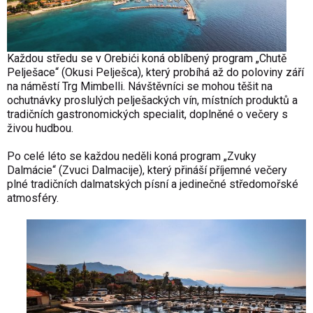
Každou středu se v Orebići koná oblíbený program „Chutě
Pelješace“ (Okusi Pelješca), který probíhá až do poloviny září
na náměstí Trg Mimbelli. Návštěvníci se mohou těšit na
ochutnávky proslulých pelješackých vín, místních produktů a
tradičních gastronomických specialit, doplněné o večery s
živou hudbou.
Po celé léto se každou neděli koná program „Zvuky
Dalmácie“ (Zvuci Dalmacije), který přináší příjemné večery
plné tradičních dalmatských písní a jedinečné středomořské
atmosféry.