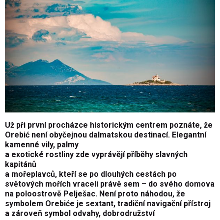
Už při první procházce historickým centrem poznáte, že
Orebić není obyčejnou dalmatskou destinací. Elegantní
kamenné vily, palmy
a exotické rostliny zde vyprávějí příběhy slavných
kapitánů
a mořeplavců, kteří se po dlouhých cestách po
světových mořích vraceli právě sem – do svého domova
na poloostrově Pelješac. Není proto náhodou, že
symbolem Orebiće je sextant, tradiční navigační přístroj
a zároveň symbol odvahy, dobrodružství