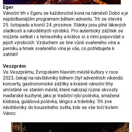
Eger
Vánoční trh v Egeru se každoročně koná na náměstí Dobó a je
nejoblíbenějším programem během adventu. Trh se otevírá
25. listopadu a končí 24. prosince. Stánky jsou plné lákavých
sladkostí a rukodělných výrobků. Pro autentický zážitek se
můžete setkat i s řemeslníky a krátce si s nimi popovídat o
jejich výrobcích. Vzduchem se line vůně svařeného vína a
perníku a hrnek svařeného vína je vše, co potřebujete k
zahřátí!
Veszprém
Ve
Veszprému
, Evropském hlavním městě kultury v roce
2023, čekají na návštěvníky během čtyř adventních víkendů
koncerty, gastronomické zážitky a krásné vánoční trhy
umístěné ve starém městě, které nabízejí různé skvosty
maďarské kuchyně, jako je tradiční rybí polévka, smažená
klobása, gulášová polévka, lángos a trdelníky. Trh zve
návštěvníky do kouzelného světa, kde se vše točí kolem
Vánoc.