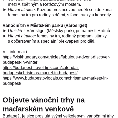
mezi Alžbětiným a Řetězovým mostem.
►
Hlavní atrakce
:
Každou prosincovou neděli se zde koná
řemeslný trh pro rodiny s dětmi, s food trucky a koncerty.
Vánoční trh v Městském parku (Városliget)
►
Umístění:
Városliget (Městský park), při náměstí Hrdinů
►
Hlavní atrakce
:
řemeslný trh, rodinný program, stánky
s občerstvením a speciální překvapení pro děti.
Víc informací:
https://visithungary.com/articles/fabulous-advent-discover-
budapest-in-winter
https://budapest-travel-tips.com/calendar-
budapest/christmas-market-in-budapest/
https://www.budapestbylocals.com/christmas-markets-in-
budapest/
Objevte vánoční trhy na
maďarském venkově
Budapešť je sice proslulá svými velkolepými vánočními trhy,