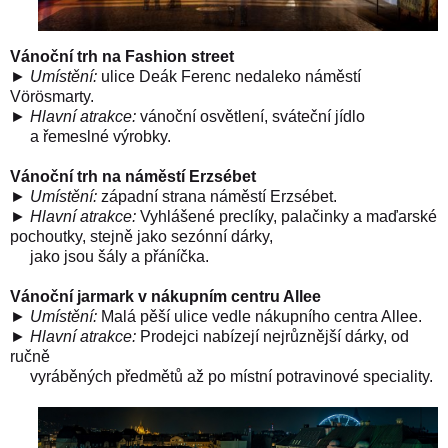
Vánoční trh na Fashion street
►
Umístění
:
ulice Deák Ferenc nedaleko náměstí
Vörösmarty.
►
Hlavní atrakce
:
vánoční osvětlení, sváteční jídlo
a řemeslné výrobky.
Vánoční trh na náměstí Erzsébet
►
Umístění
:
západní strana náměstí Erzsébet.
►
Hlavní atrakce
:
Vyhlášené preclíky, palačinky a maďarské
pochoutky, stejně jako sezónní dárky,
jako jsou šály a přáníčka.
Vánoční jarmark v nákupním centru Allee
►
Umístění
:
Malá pěší ulice vedle nákupního centra Allee.
►
Hlavní atrakce
:
Prodejci nabízejí nejrůznější dárky, od
ručně
vyráběných předmětů až po místní potravinové speciality.