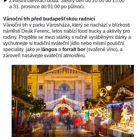
►
Zvláštní otevírací doba:
Štědrý den od 10:00 do 15:00
a 31. prosince do 01:00 po půlnoci.
Vánoční trh před budapešťskou radnicí
Vánoční trh v parku Városháza, který se nachází v blízkosti
náměstí Deák Ferenc, letos nabízí food trucky a aktivity pro
rodiny. Projděte se mezi stánky s ručně vyráběnými dárky a
vychutnejte si
tradiční sváteční jídlo
nebo místní pouliční
speciality, jako je
lángos
a
forralt bor
(svařené víno), a
zároveň nasávejte sváteční atmosféru.