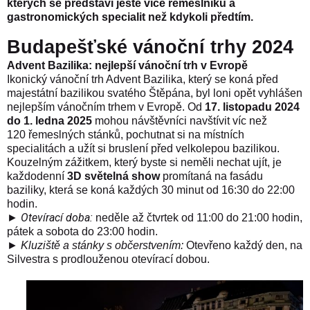
kterých se představí ještě více řemeslníků a
gastronomických specialit než kdykoli předtím.
Budapešťské vánoční trhy 2024
Advent Bazilika: nejlepší vánoční trh v Evropě
Ikonický vánoční trh Advent Bazilika, který se koná před
majestátní bazilikou svatého Štěpána, byl loni opět vyhlášen
nejlepším vánočním trhem v Evropě
. Od
17. listopadu 2024
do 1. ledna 2025
mohou návštěvníci navštívit víc než
120 řemeslných stánků, pochutnat si na místních
specialitách a užít si bruslení před velkolepou bazilikou.
Kouzelným zážitkem, který byste si neměli nechat ujít, je
každodenní
3D světelná show
promítaná na fasádu
baziliky, která se koná každých 30 minut od 16:30 do 22:00
hodin.
►
Otevírací doba:
neděle až čtvrtek od 11:00 do 21:00 hodin,
pátek a sobota do 23:00 hodin.
►
Kluziště a stánky s občerstvením
:
Otevřeno každý den, na
Silvestra s prodlouženou otevírací dobou.