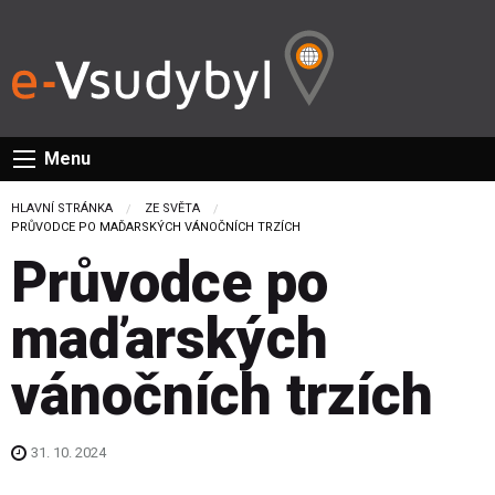
Menu
HLAVNÍ STRÁNKA
ZE SVĚTA
CURRENT:
PRŮVODCE PO MAĎARSKÝCH VÁNOČNÍCH TRZÍCH
Průvodce po
maďarských
vánočních trzích
31. 10. 2024