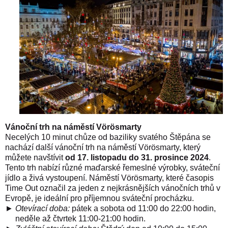
Vánoční trh na náměstí Vörösmarty
Necelých 10 minut chůze od baziliky svatého Štěpána se
nachází další vánoční trh na náměstí Vörösmarty, který
můžete navštívit
od 17. listopadu do 31. prosince 2024
.
Tento trh nabízí různé maďarské řemeslné výrobky, sváteční
jídlo a živá vystoupení. Náměstí Vörösmarty, které časopis
Time Out označil za jeden z nejkrásnějších vánočních trhů v
Evropě, je ideální pro příjemnou sváteční procházku.
►
Otevírací doba
:
pátek a sobota od 11:00 do 22:00 hodin,
neděle až čtvrtek 11:00-21:00 hodin.