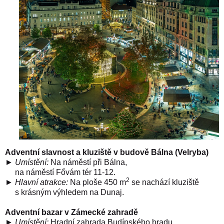
Adventní slavnost a kluziště v budově Bálna (Velryba)
►
Umístění:
Na náměstí při Bálna,
na náměstí
Fővám tér 11-12.
2
►
Hlavní atrakce
:
Na ploše 450 m
se nachází kluziště
s krásným výhledem na Dunaj.
Adventní bazar v Zámecké zahradě
►
Umístění:
Hradní zahrada Budínského hradu