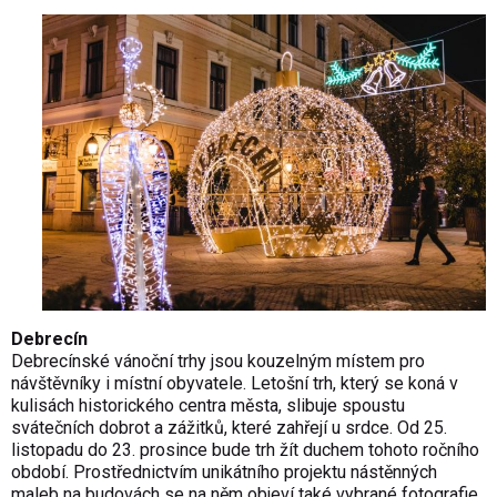
Debrecín
Debrecínské vánoční trhy jsou kouzelným místem pro
návštěvníky i místní obyvatele. Letošní trh, který se koná v
kulisách historického centra města, slibuje spoustu
svátečních dobrot a zážitků, které zahřejí u srdce. Od 25.
listopadu do 23. prosince bude trh žít duchem tohoto ročního
období. Prostřednictvím unikátního projektu nástěnných
maleb na budovách se na něm objeví také vybrané fotografie