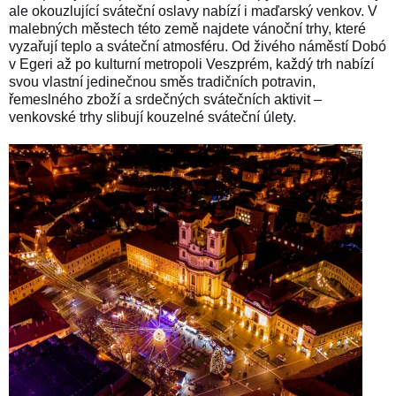
ale okouzlující sváteční oslavy nabízí i maďarský venkov. V
malebných městech této země najdete vánoční trhy, které
vyzařují teplo a sváteční atmosféru. Od živého náměstí Dobó
v Egeri až po kulturní metropoli Veszprém, každý trh nabízí
svou vlastní jedinečnou směs tradičních potravin,
řemeslného zboží a srdečných svátečních aktivit –
venkovské trhy slibují kouzelné sváteční úlety.