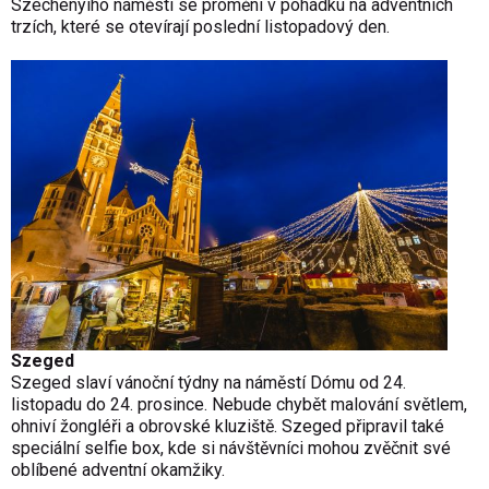
Széchenyiho náměstí se promění v pohádku na adventních
trzích, které se otevírají poslední listopadový den.
Szeged
Szeged slaví
vánoční týdny
na náměstí Dómu od 24.
listopadu do 24. prosince. Nebude chybět malování světlem,
ohniví žongléři a obrovské kluziště. Szeged připravil také
speciální selfie box, kde si návštěvníci mohou zvěčnit své
oblíbené adventní okamžiky.