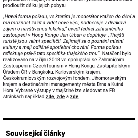
prodloužit délku jejich pobytu.
„Hravá forma pořadu, ve kterém je moderátor vtažen do dění a
má možnost zažít a vidět nové věci, podněcuje v divákovi
zájem o navštívenou lokalitu,“ uvedl ředitel zahraničního
zastoupení v Hong Kongu Jan Urban a doplňuje: „Thajští
turisté jsou velmi specifičtí. Zajímají se o poznání místní
kultury a mají odlišné spotřební chování. Forma pořadu
reflektuje právě tato specifika thajského trhu“.
Natáčení bylo
realizováno na v říjnu 2018 ve spolupráci se Zahraničním
Zastoupením CzechTourism v Hong Kongu, Zastupitelským
Úřadem ČR v Bangkoku, Karlovarským krajem,
Českokrumlovským rozvojovým fondem, Jihomoravským
krajem a destinačními managementy města Brna a Kutná
Hora. Vybrané výstupy v thajštině lze sledovat na FB
stránkách například
zde
,
zde
a
zde
.
Související články