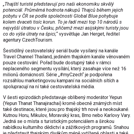
„Thajští turisté představují pro naši ekonomiku skvělý
potenciál. Průměrná hodnota nákupů Thajců během jejich
pobytu v ČR se podle společnosti Global Blue pohybuje
kolem dvaceti tisíc korun. To je řadí mezi top 10 národů s
nejvyšší útratou v Česku, přičemž mezi asijskými turisty jsou
co do výše útraty na špici,“
vysvětluje Jan Herget, ředitel
agentury CzechTourism.
Šestidílný cestovatelský seriál bude vysílaný na kanále
Travel Channel Thailand, jediném thajském kanále věnovaném
pouze cestování. Pořad bude dostupný také v rámci
neplaceného segmentu vysílání, který zasahuje více než 16
milionů domácností. Série „#myCzech“ je podpořena
rozsáhlou marketingovou kampaní na sociálních sítích a
spolupracují na ní také cestovatelská média.
V šesti epizodách představuje oblíbený moderátor Yepun
(Yepun Thanat Thanajirachai) kromě obecně známých míst
také destinace, které jsou pro thajský trh nové a neokoukané.
Kutnou Horu, Mikulov, Moravský kras, Brno nebo Karlovy Vary.
Jedná se o místa s turistickým potenciálem a širokou
nabídkou kulturního dědictví a zážitkových programů. Snahou
je představit thajským divákům méně vytížené oblasti a také