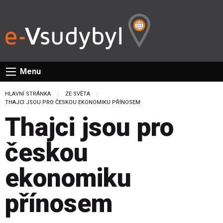
Menu
HLAVNÍ STRÁNKA
ZE SVĚTA
CURRENT:
THAJCI JSOU PRO ČESKOU EKONOMIKU PŘÍNOSEM
Thajci jsou pro
českou
ekonomiku
přínosem