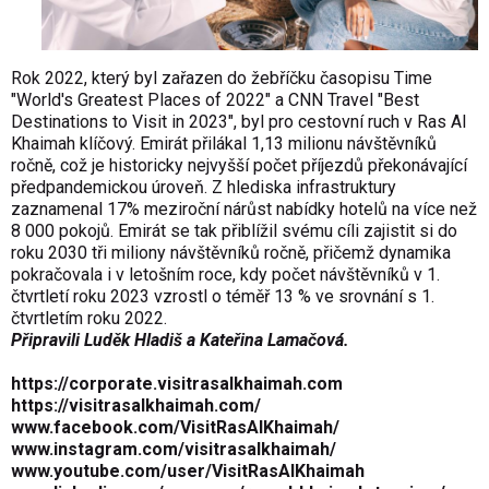
Rok 2022, který byl zařazen do žebříčku časopisu Time
"World's Greatest Places of 2022" a CNN Travel "Best
Destinations to Visit in 2023", byl pro cestovní ruch v Ras Al
Khaimah klíčový. Emirát přilákal 1,13 milionu návštěvníků
ročně, což je historicky nejvyšší počet příjezdů překonávající
předpandemickou úroveň. Z hlediska infrastruktury
zaznamenal 17% meziroční nárůst nabídky hotelů na více než
8 000 pokojů. Emirát se tak přiblížil svému cíli zajistit si do
roku 2030 tři miliony návštěvníků ročně, přičemž dynamika
pokračovala i v letošním roce, kdy počet návštěvníků v 1.
čtvrtletí roku 2023 vzrostl o téměř 13 % ve srovnání s 1.
čtvrtletím roku 2022.
Připravili Luděk Hladiš a Kateřina Lamačová.
https://corporate.visitrasalkhaimah.com
https://visitrasalkhaimah.com/
www.facebook.com/VisitRasAlKhaimah/
www.instagram.com/visitrasalkhaimah/
www.youtube.com/user/VisitRasAlKhaimah