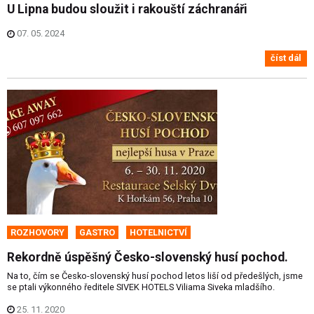
U Lipna budou sloužit i rakouští záchranáři
07. 05. 2024
číst dál
ROZHOVORY
GASTRO
HOTELNICTVÍ
Rekordně úspěšný Česko-slovenský husí pochod.
Na to, čím se Česko-slovenský husí pochod letos liší od předešlých, jsme
se ptali výkonného ředitele SIVEK HOTELS Viliama Siveka mladšího.
25. 11. 2020