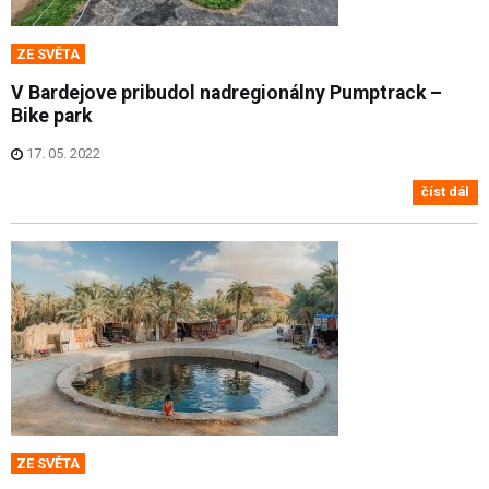
ZE SVĚTA
V Bardejove pribudol nadregionálny Pumptrack –
Bike park
17. 05. 2022
číst dál
ZE SVĚTA