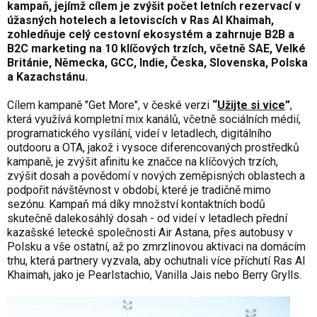
kampaň, jejímž cílem je zvýšit počet letních rezervací v
úžasných hotelech a letoviscích v Ras Al Khaimah,
zohledňuje celý cestovní ekosystém a zahrnuje B2B a
B2C marketing na 10 klíčových trzích, včetně SAE, Velké
Británie, Německa, GCC, Indie, Česka, Slovenska, Polska
a Kazachstánu.
Cílem kampaně "Get More", v české verzi
“
Užijte si vice
”
,
která využívá kompletní mix kanálů, včetně sociálních médií,
programatického vysílání, videí v letadlech, digitálního
outdooru a OTA, jakož i vysoce diferencovaných prostředků
kampaně, je zvýšit afinitu ke značce na klíčových trzích,
zvýšit dosah a povědomí v nových zeměpisných oblastech a
podpořit návštěvnost v období, které je tradičně mimo
sezónu. Kampaň má díky množství kontaktních bodů
skutečně dalekosáhlý dosah - od videí v letadlech přední
kazašské letecké společnosti Air Astana, přes autobusy v
Polsku a vše ostatní, až po zmrzlinovou aktivaci na domácím
trhu, která partnery vyzvala, aby ochutnali více příchutí Ras Al
Khaimah, jako je Pearlstachio, Vanilla Jais nebo Berry Grylls.