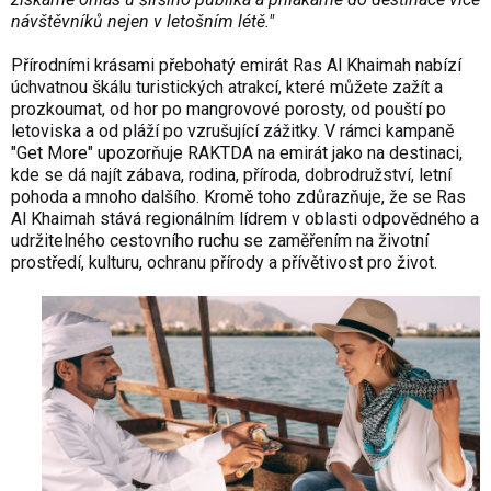
návštěvníků nejen v letošním létě."
Přírodními krásami přebohatý emirát Ras Al Khaimah nabízí
úchvatnou škálu turistických atrakcí, které můžete zažít a
prozkoumat, od hor po mangrovové porosty, od pouští po
letoviska a od pláží po vzrušující zážitky. V rámci kampaně
"Get More" upozorňuje RAKTDA na emirát jako na destinaci,
kde se dá najít zábava, rodina, příroda, dobrodružství, letní
pohoda a mnoho dalšího. Kromě toho zdůrazňuje, že se Ras
Al Khaimah stává regionálním lídrem v oblasti odpovědného a
udržitelného cestovního ruchu se zaměřením na životní
prostředí, kulturu, ochranu přírody a přívětivost pro život.