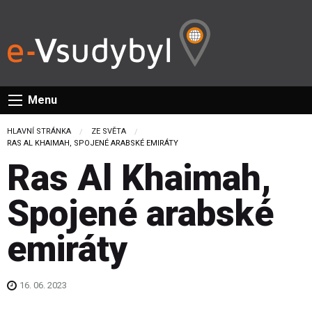
Menu
HLAVNÍ STRÁNKA
ZE SVĚTA
CURRENT:
RAS AL KHAIMAH, SPOJENÉ ARABSKÉ EMIRÁTY
Ras Al Khaimah,
Spojené arabské
emiráty
16. 06. 2023