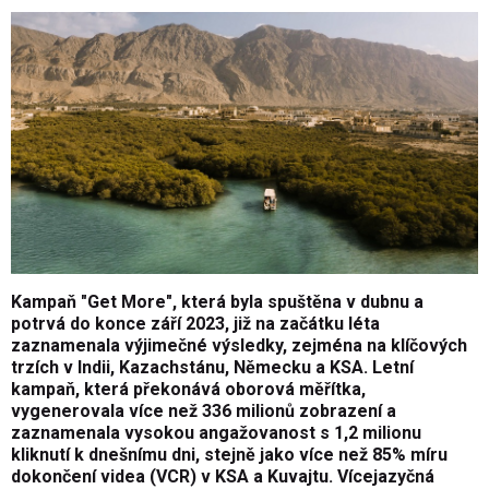
Kampaň "Get More", která byla spuštěna v dubnu a
potrvá do konce září 2023, již na začátku léta
zaznamenala výjimečné výsledky, zejména na klíčových
trzích v Indii, Kazachstánu, Německu a KSA. Letní
kampaň, která překonává oborová měřítka,
vygenerovala více než 336 milionů zobrazení a
zaznamenala vysokou angažovanost s 1,2 milionu
kliknutí k dnešnímu dni, stejně jako více než 85% míru
dokončení videa (VCR) v KSA a Kuvajtu. Vícejazyčná