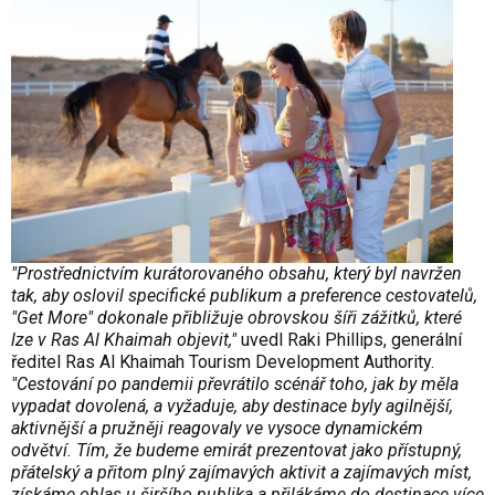
"Prostřednictvím kurátorovaného obsahu, který byl navržen
tak, aby oslovil specifické publikum a preference cestovatelů,
"Get More" dokonale přibližuje obrovskou šíři zážitků, které
lze v Ras Al Khaimah objevit,"
uvedl Raki Phillips, generální
ředitel Ras Al Khaimah Tourism Development Authority.
"Cestování po pandemii převrátilo scénář toho, jak by měla
vypadat dovolená, a vyžaduje, aby destinace byly agilnější,
aktivnější a pružněji reagovaly ve vysoce dynamickém
odvětví. Tím, že budeme emirát prezentovat jako přístupný,
přátelský a přitom plný zajímavých aktivit a zajímavých míst,
získáme ohlas u širšího publika a přilákáme do destinace více