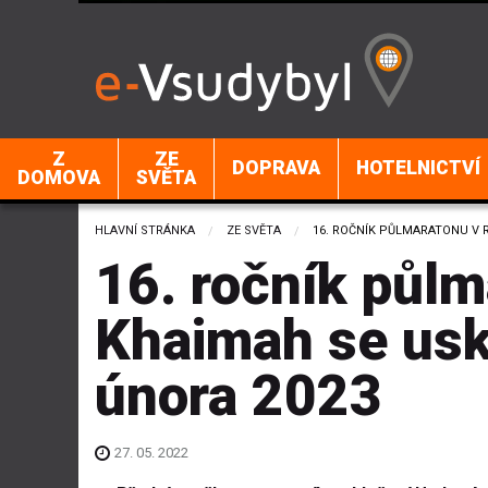
Z
ZE
DOPRAVA
HOTELNICTVÍ
DOMOVA
SVĚTA
HLAVNÍ STRÁNKA
ZE SVĚTA
CURRENT:
16. ROČNÍK PŮLMARATONU V R
16. ročník půlm
Khaimah se usk
února 2023
27. 05. 2022