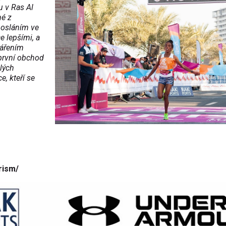
u v Ras Al
né z
posláním ve
e lepšími, a
tvářením
 první obchod
lých
, kteří se
rism/