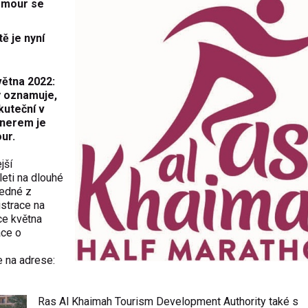
rmour se
ě je nyní
větna 2022:
y oznamuje,
kuteční v
tnerem je
ur.
jší
leti na dlouhé
 jedné z
istrace na
ce května
ace o
 na adrese:
Ras Al Khaimah Tourism Development Authority také s