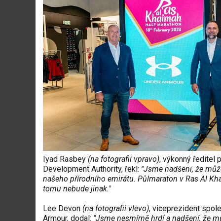
Iyad Rasbey
(na fotografii vpravo)
, výkonný ředitel
Development Authority, řekl:
"Jsme nadšeni, že může
našeho přírodního emirátu. Půlmaraton v Ras Al Kh
tomu nebude jinak."
Lee Devon
(na fotografii vlevo)
, viceprezident spol
Armour, dodal:
"Jsme nesmírně hrdí a nadšení, že 