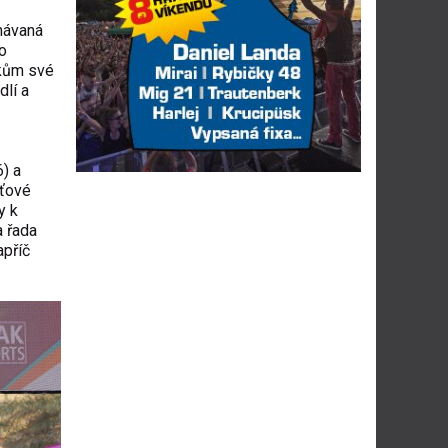
znávaná
o
íkům své
dlí a
) a
aťové
y k
a řada
apříč