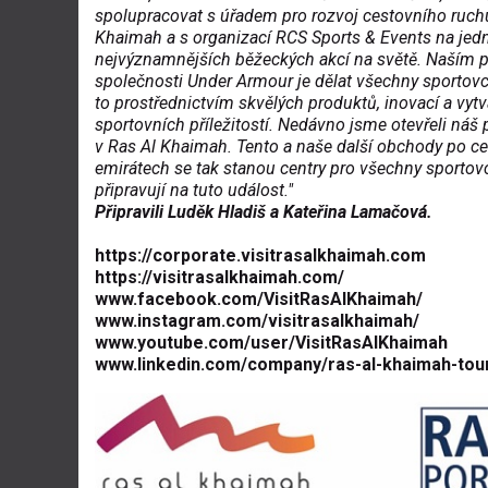
spolupracovat s úřadem pro rozvoj cestovního ruch
Khaimah a s organizací RCS Sports & Events na jed
nejvýznamnějších běžeckých akcí na světě. Naším 
společnosti Under Armour je dělat všechny sportovc
to prostřednictvím skvělých produktů, inovací a vy
sportovních příležitostí. Nedávno jsme otevřeli náš
v Ras Al Khaimah. Tento a naše další obchody po ce
emirátech se tak stanou centry pro všechny sportovce
připravují na tuto událost."
Připravili Luděk Hladiš a Kateřina Lamačová.
https://corporate.visitrasalkhaimah.com
https://visitrasalkhaimah.com/
www.facebook.com/VisitRasAlKhaimah/
www.instagram.com/visitrasalkhaimah/
www.youtube.com/user/VisitRasAlKhaimah
www.linkedin.com/company/ras-al-khaimah-tou