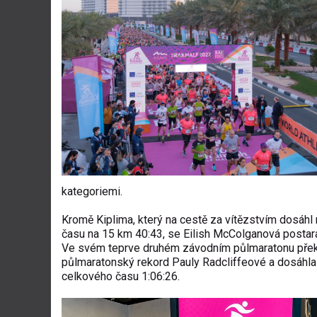
kategoriemi.
Kromě Kiplima, který na cestě za vítězstvím dosáhl
času na 15 km 40:43, se Eilish McColganová postara
Ve svém teprve druhém závodním půlmaratonu překon
půlmaratonský rekord Pauly Radcliffeové a dosáhla
celkového času 1:06:26.