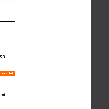
ách
číst dál
tví: