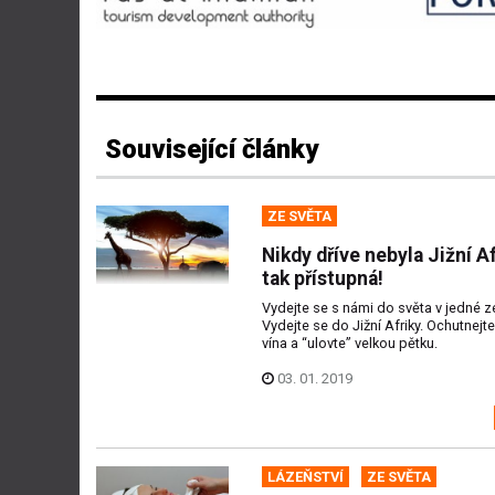
Související články
ZE SVĚTA
Nikdy dříve nebyla Jižní A
tak přístupná!
Vydejte se s námi do světa v jedné z
Vydejte se do Jižní Afriky. Ochutnejt
vína a “ulovte” velkou pětku.
03. 01. 2019
LÁZEŇSTVÍ
ZE SVĚTA