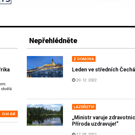
Nepřehlédněte
Z DOMOVA
frika
Leden ve středních Čech
20. 12. 2022
emi.
e skvělá
LÁZEŇSTVÍ
číst dál
„Ministr varuje zdravotnic
Příroda uzdravuje!“
17. 03. 2021