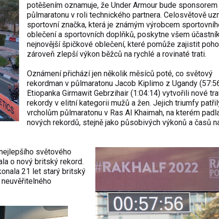
potěšením oznamuje, že Under Armour bude sponsorem
půlmaratonu v roli technického partnera. Celosvětově u
sportovní značka, která je známým výrobcem sportovníh
oblečení a sportovních doplňků, poskytne všem účastn
nejnovější špičkové oblečení, které pomůže zajistit poho
zároveň zlepší výkon běžců na rychlé a rovinaté trati.
Oznámení přichází jen několik měsíců poté, co světový
rekordman v půlmaratonu Jacob Kiplimo z Ugandy (57:56
Etiopanka Girmawit Gebrzihair (1:04:14) vytvořili nové tr
rekordy v elitní kategorii mužů a žen. Jejich triumfy patřil
vrcholům půlmaratonu v Ras Al Khaimah, na kterém padl
nových rekordů, stejně jako působivých výkonů a časů n
 nejlepšího světového
la o nový britský rekord.
ala 21 let starý britský
 neuvěřitelného