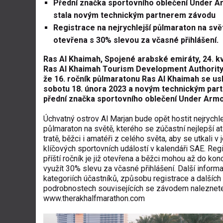
Přední značka sportovního oblečení Under A
stala novým technickým partnerem závodu
Registrace na nejrychlejší půlmaraton na svět
otevřena s 30% slevou za včasné přihlášení.
Ras Al Khaimah, Spojené arabské emiráty, 24. k
Ras Al Khaimah Tourism Development Authorit
že 16. ročník půlmaratonu Ras Al Khaimah se us
sobotu 18. února 2023 a novým technickým par
přední značka sportovního oblečení Under Armo
Úchvatný ostrov Al Marjan bude opět hostit nejrychle
půlmaraton na světě, kterého se zúčastní nejlepší at
tratě, běžci i amatéři z celého světa, aby se utkali v
klíčových sportovních událostí v kalendáři SAE. Reg
příští ročník je již otevřena a běžci mohou až do kon
využít 30% slevu za včasné přihlášení. Další inform
kategoriích účastníků, způsobu registrace a dalších
podrobnostech souvisejících se závodem naleznete
www.therakhalfmarathon.com