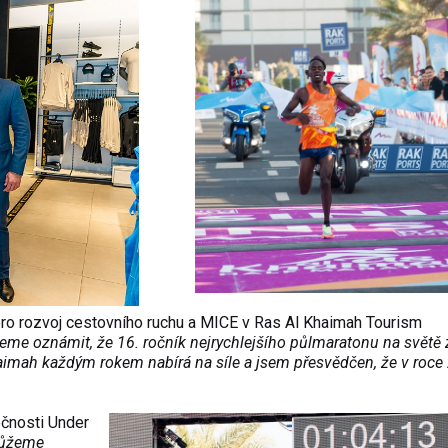
 pro rozvoj cestovního ruchu a MICE v Ras Al Khaimah Tourism
me oznámit, že 16. ročník nejrychlejšího půlmaratonu na světě 
aimah každým rokem nabírá na síle a jsem přesvědčen, že v roce
ečnosti Under
můžeme