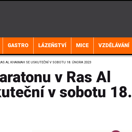
GASTRO
LÁZEŇSTVÍ
MICE
VZDĚLÁVÁNÍ
AS AL KHAIMAH SE USKUTEČNÍ V SOBOTU 18. ÚNORA 2023
aratonu v Ras Al
uteční v sobotu 18.