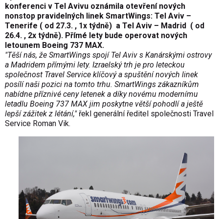
konferenci v Tel Avivu oznámila otevření nových
nonstop pravidelných linek SmartWings: Tel Aviv –
Tenerife ( od 27.3. , 1x týdně) a Tel Aviv – Madrid ( od
26.4. , 2x týdně). Přímé lety bude operovat nových
letounem Boeing 737 MAX.
"Těší nás, že SmartWings spojí Tel Aviv s Kanárskými ostrovy
a Madridem přímými lety. Izraelský trh je pro leteckou
společnost Travel Service klíčový a spuštění nových linek
posílí naši pozici na tomto trhu. SmartWings zákazníkům
nabídne příznivé ceny letenek a díky novému modernímu
letadlu Boeing 737 MAX jim poskytne větší pohodlí a ještě
lepší zážitek z létání,"
řekl generální ředitel společnosti Travel
Service Roman Vik.