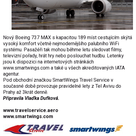
Nový Boeing 737 MAX s kapacitou 189 míst cestujícím skýtá
vysoký komfort včetně nejmodernějšího palubního WiFi
systému. Pasažéři tak mohou běhme letu sledovat filmy,
televizní pořady, hrát hry nebo poslouchat hudbu. Letenky
jsou k dispozici na internetových stránkách
www.smartwings.com a také u všech akreditovaných IATA
agentur.
Pod obchodní značkou SmartWings Travel Service v
současné době provozuje pravidelné lety z Tel Avivu do
Prahy až 3krát denně.
Připravila Vlaďka Dufková.
www.travelservice.aero
www.smartwings.com