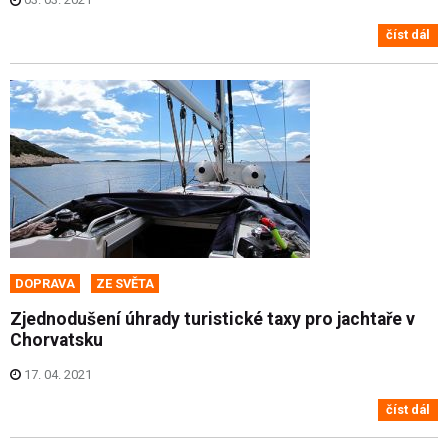
číst dál
DOPRAVA
ZE SVĚTA
Zjednodušení úhrady turistické taxy pro jachtaře v
Chorvatsku
17. 04. 2021
číst dál