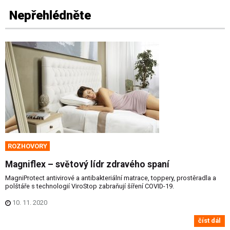
Nepřehlédněte
ROZHOVORY
Magniflex – světový lídr zdravého spaní
MagniProtect antivirové a antibakteriální matrace, toppery, prostěradla a
polštáře s technologií ViroStop zabraňují šíření COVID-19.
10. 11. 2020
číst dál