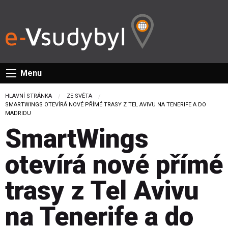
Menu
HLAVNÍ STRÁNKA
ZE SVĚTA
CURRENT:
SMARTWINGS OTEVÍRÁ NOVÉ PŘÍMÉ TRASY Z TEL AVIVU NA TENERIFE A DO
MADRIDU
SmartWings
otevírá nové přímé
trasy z Tel Avivu
na Tenerife a do