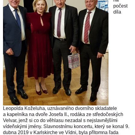
počest
díla
Leopolda Koželuha, uznávaného dvorního skladatele
a kapelníka na dvoře Josefa II., rodáka ze středočeských
Velvar, jenž si co do věhlasu nezadal s nejslavnějšími
vídeňskými jmény. Slavnostnímu koncertu, který se konal 9.
dubna 2019 v Karlskirche ve Vídni, byla přítomna řada