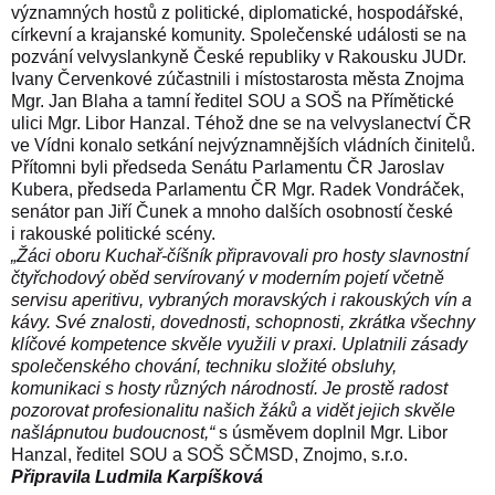
významných hostů z politické, diplomatické, hospodářské,
církevní a krajanské komunity. S
polečenské události se na
pozvání velvyslankyně České republiky v Rakousku JUDr.
Ivany Červenkové zúčastnili i místostarosta města Znojma
Mgr. Jan Blaha a tamní ředitel SOU a SOŠ na Přímětické
ulici Mgr. Libor Hanzal.
Téhož dne se na velvyslanectví ČR
ve Vídni konalo setkání nejvýznamnějších vládních činitelů.
Přítomni byli předseda Senátu Parlamentu ČR
Jaroslav
Kubera, předseda Parlamentu ČR Mgr. Radek Vondráček,
senátor pan Jiří Čunek a mnoho dalších osobností české
i rakouské politické scény.
„Žáci oboru Kuchař-číšník připravovali pro hosty slavnostní
čtyřchodový oběd servírovaný v moderním pojetí včetně
servisu aperitivu, vybraných moravských i rakouských vín a
kávy. Své znalosti, dovednosti, schopnosti, zkrátka všechny
klíčové kompetence skvěle využili v praxi. Uplatnili zásady
společenského chování, techniku složité obsluhy,
komunikaci s hosty různých národností. Je prostě radost
pozorovat profesionalitu našich žáků a vidět jejich skvěle
našlápnutou budoucnost,“
s úsměvem doplnil Mgr. Libor
Hanzal, ředitel
SOU a SOŠ SČMSD, Znojmo, s.r.o
.
Připravila Ludmila Karpíšková