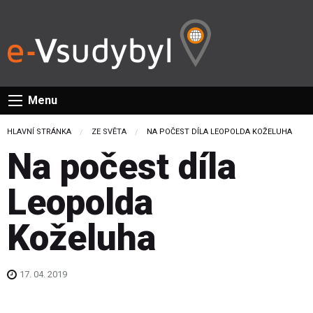
Menu
HLAVNÍ STRÁNKA
ZE SVĚTA
CURRENT:
NA POČEST DÍLA LEOPOLDA KOŽELUHA
Na počest díla
Leopolda
Koželuha
17. 04. 2019