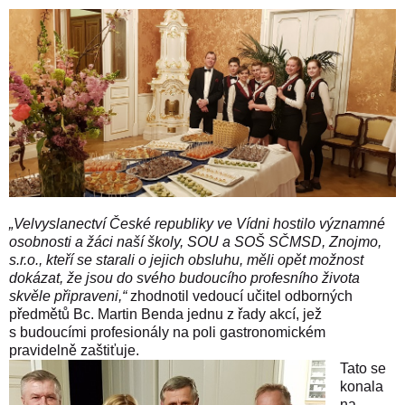
„Velvyslanectví České republiky ve Vídni hostilo významné
osobnosti a žáci naší školy, SOU a SOŠ SČMSD, Znojmo,
s.r.o., kteří se starali o jejich obsluhu, měli opět možnost
dokázat, že jsou do svého budoucího profesního života
skvěle připraveni,“
zhodnotil vedoucí učitel odborných
předmětů Bc. Martin Benda jednu z řady akcí, jež
s budoucími profesionály na poli gastronomickém
pravidelně zaštiťuje.
Tato se
konala
na