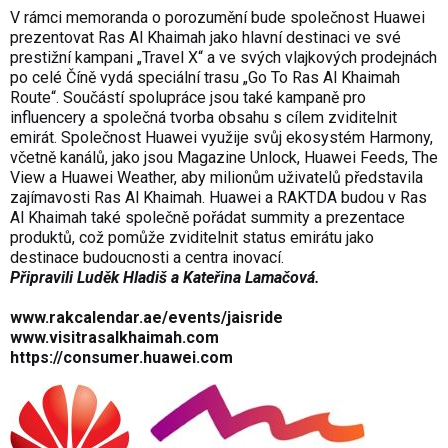
V rámci memoranda o porozumění bude společnost Huawei
prezentovat Ras Al Khaimah jako hlavní destinaci ve své
prestižní kampani „Travel X“ a ve svých vlajkových prodejnách
po celé Číně vydá speciální trasu „Go To Ras Al Khaimah
Route“. Součástí spolupráce jsou také kampaně pro
influencery a společná tvorba obsahu s cílem zviditelnit
emirát. Společnost Huawei využije svůj ekosystém Harmony,
včetně kanálů, jako jsou Magazine Unlock, Huawei Feeds, The
View a Huawei Weather, aby milionům uživatelů představila
zajímavosti Ras Al Khaimah. Huawei a RAKTDA budou v Ras
Al Khaimah také společně pořádat summity a prezentace
produktů, což pomůže zviditelnit status emirátu jako
destinace budoucnosti a centra inovací.
Připravili Luděk Hladiš a Kateřina Lamačová.
www.rakcalendar.ae/events/jaisride
www.visitrasalkhaimah.com
https://consumer.huawei.com