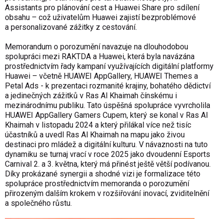
Assistants pro plánování cest a Huawei Share pro sdílení
obsahu – což uživatelům Huawei zajistí bezproblémové
a personalizované zážitky z cestování.
Memorandum o porozumění navazuje na dlouhodobou
spolupráci mezi RAKTDA a Huawei, která byla navázána
prostřednictvím řady kampaní využívajících digitální platformy
Huawei – včetně HUAWEI AppGallery, HUAWEI Themes a
Petal Ads - k prezentaci rozmanité krajiny, bohatého dědictví
a jedinečných zážitků v Ras Al Khaimah čínskému i
mezinárodnímu publiku. Tato úspěšná spolupráce vyvrcholila
HUAWEI AppGallery Gamers Cupem, který se konal v Ras Al
Khaimah v listopadu 2024 a který přilákal více než tisíc
účastníků a uvedl Ras Al Khaimah na mapu jako živou
destinaci pro mládež a digitální kulturu. V návaznosti na tuto
dynamiku se turnaj vrací v roce 2025 jako dvoudenní Esports
Carnival 2. a 3. května, který má přinést ještě větší podívanou.
Díky prokázané synergii a shodné vizi je formalizace této
spolupráce prostřednictvím memoranda o porozumění
přirozeným dalším krokem v rozšiřování inovací, zviditelnění
a společného růstu.