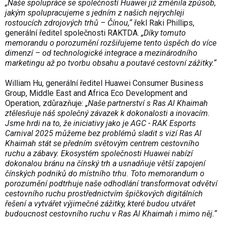
„Naše spolupráce se společností Huawei již změnila způsob,
jakým spolupracujeme s jedním z našich nejrychleji
rostoucích zdrojových trhů – Čínou,“
řekl Raki Phillips,
generální ředitel společnosti RAKTDA.
„Díky tomuto
memorandu o porozumění rozšiřujeme tento úspěch do více
dimenzí – od technologické integrace a mezinárodního
marketingu až po tvorbu obsahu a poutavé cestovní zážitky.“
William Hu, generální ředitel Huawei Consumer Business
Group, Middle East and Africa Eco Development and
Operation, zdůrazňuje:
„Naše partnerství s Ras Al Khaimah
ztělesňuje náš společný závazek k dokonalosti a inovacím.
Jsme hrdi na to, že iniciativy jako je AGC - RAK Esports
Carnival 2025 můžeme bez problémů sladit s vizí Ras Al
Khaimah stát se předním světovým centrem cestovního
ruchu a zábavy. Ekosystém společnosti Huawei nabízí
dokonalou bránu na čínský trh a usnadňuje větší zapojení
čínských podniků do místního trhu. Toto memorandum o
porozumění podtrhuje naše odhodlání transformovat odvětví
cestovního ruchu prostřednictvím špičkových digitálních
řešení a vytvářet výjimečné zážitky, které budou utvářet
budoucnost cestovního ruchu v Ras Al Khaimah i mimo něj.“