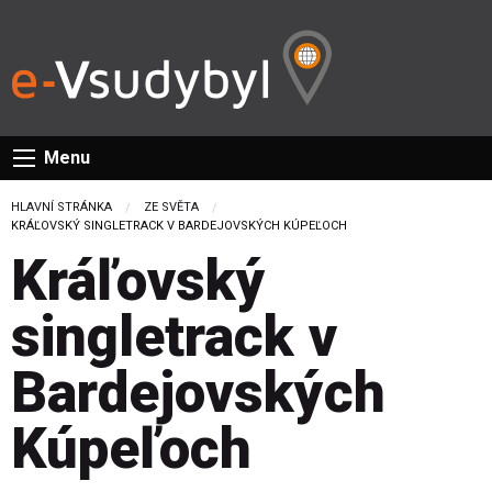
Menu
HLAVNÍ STRÁNKA
ZE SVĚTA
CURRENT:
KRÁĽOVSKÝ SINGLETRACK V BARDEJOVSKÝCH KÚPEĽOCH
Kráľovský
singletrack v
Bardejovských
Kúpeľoch