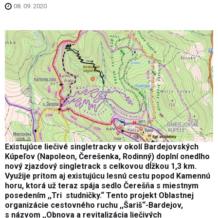
08. 09. 2020
Existujúce liečivé singletracky v okolí Bardejovských
Kúpeľov (Napoleon, Čerešenka, Rodinný) doplní onedlho
nový zjazdový singletrack s celkovou dĺžkou 1,3 km.
Využije pritom aj existujúcu lesnú cestu popod Kamennú
horu, ktorá už teraz spája sedlo Čerešňa s miestnym
posedením ,,Tri studničky.“ Tento projekt Oblastnej
organizácie cestovného ruchu ,,Šariš“-Bardejov,
s názvom ,,Obnova a revitalizácia liečivých