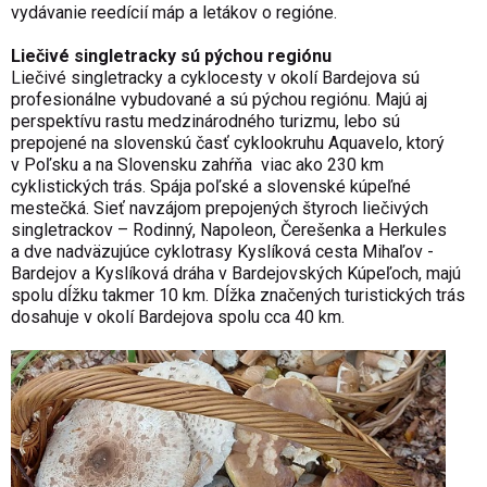
vydávanie reedícií máp a letákov o regióne.
Liečivé singletracky sú pýchou regiónu
Liečivé singletracky a cyklocesty v okolí Bardejova sú
profesionálne vybudované a sú pýchou regiónu. Majú aj
perspektívu rastu medzinárodného turizmu, lebo sú
prepojené na slovenskú časť cyklookruhu Aquavelo, ktorý
v Poľsku a na Slovensku zahŕňa viac ako 230 km
cyklistických trás. Spája poľské a slovenské kúpeľné
mestečká.
S
ieť navzájom prepojených štyroch liečivých
singletrackov – Rodinný, Napoleon, Čerešenka a Herkules
a dve nadväzujúce cyklotrasy Kyslíková cesta Mihaľov -
Bardejov a Kyslíková dráha v Bardejovských Kúpeľoch, majú
spolu dĺžku takmer 10 km. Dĺžka značených turistických trás
dosahuje v okolí Bardejova spolu cca 40 km.