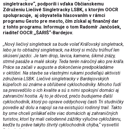
singletrackov“, podporili i
vďaka Občianskemu
Združeniu Liečivé Singletracky LSBK, s ktorým OOCR
spolupracuje,
aj obyvatelia hlasovaním v rámci
programu Gesto pre mesto, čím získal aj finančný dar
z tohto programu. Informuje o tom Radomír Jančošek,
riaditeľ
OOCR ,,ŠARIŠ“-Bardejov.
,,Nový liečivý singletrack sa bude volať Kráľovský singletrack,
l
ebo je to obtiažný singletrack, na ktorý si môžu trúfnuť len
skúsení jazdci. Je tam drop, lavica, kamene, šikmé zrázy,
strmé pasáže a malé skoky. Teda terén náročný ako pre kráľa.
Práce sa začali v auguste a dokončenie predpokladáme
v októbri. Na stavbe sa vlastnými rukami podieľajú aktivisti
združenia LSBK.
Liečivé singletracky v Bardejovských
kúpeľoch sú známe a obľúbené cyklochodníky. Mnoho ľudí
sa presvedčilo o ich kvalite a sú s nimi spokojní domáci aj
zahraniční hostia. Aj to je dôvod, prečo budujeme ďalší
cyklochodník, ktorý po oprave oddychovej časti Tri studničky
povedie až dolu a napojí sa na existujúci rodinný trail. Takto
by sme chceli prilákať ešte viac domácich aj zahraničných
turistov, ktorí by mali celodenné zážitky výlučne cykložánru,
keďže tu práve takýto štvrtý cyklochodník chýba,“
vysvetlil