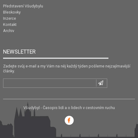
Představení Všudybylu
Bleskovky
Inzerce
Kontakt
Archiv
NEWSLETTER
Zadejte svůj e-mail a my Vám na něj každý týden pošleme nejzajímavější
články.
Všudybyl - Časopis lidí a o lidech v cestovním ruchu