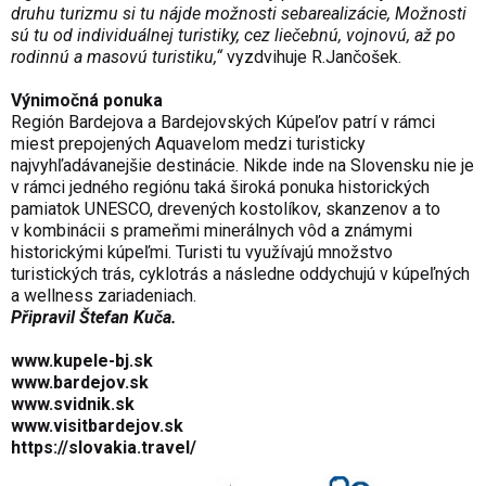
druhu turizmu si tu nájde možnosti sebarealizácie, Možnosti
sú tu od individuálnej turistiky, cez liečebnú, vojnovú, až po
rodinnú a masovú turistiku,“
vyzdvihuje R.Jančošek.
Výnimočná ponuka
Región Bardejova a Bardejovských Kúpeľov patrí v rámci
miest prepojených Aquavelom medzi turisticky
najvyhľadávanejšie destinácie. Nikde inde na Slovensku nie je
v rámci jedného regiónu taká široká ponuka historických
pamiatok UNESCO, drevených kostolíkov, skanzenov a to
v kombinácii s prameňmi minerálnych vôd a známymi
historickými kúpeľmi. Turisti tu využívajú množstvo
turistických trás, cyklotrás a následne oddychujú v kúpeľných
a wellness zariadeniach.
Připravil Štefan Kuča.
www.kupele-bj.sk
www.bardejov.sk
www.svidnik.sk
www.visitbardejov.sk
https://slovakia.travel/