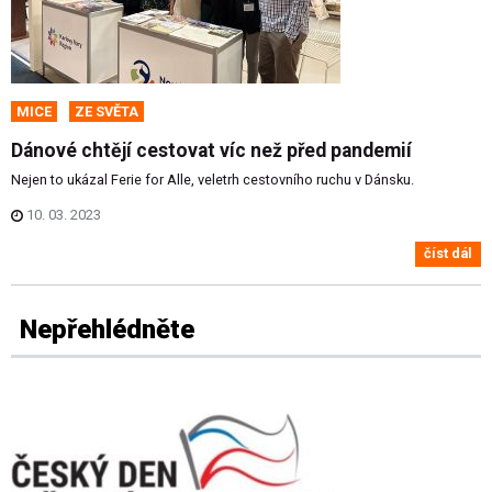
MICE
ZE SVĚTA
Dánové chtějí cestovat víc než před pandemií
Nejen to ukázal Ferie for Alle, veletrh cestovního ruchu v Dánsku.
10. 03. 2023
číst dál
Nepřehlédněte