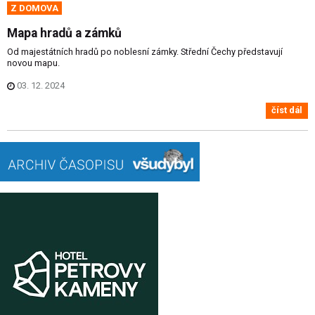
Z DOMOVA
Mapa hradů a zámků
Od majestátních hradů po noblesní zámky. Střední Čechy představují
novou mapu.
03. 12. 2024
číst dál