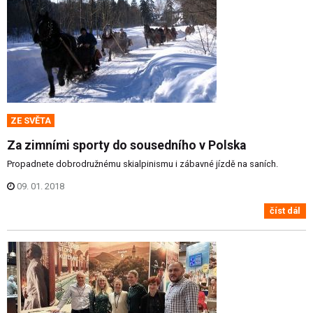
ZE SVĚTA
Za zimními sporty do sousedního v Polska
Propadnete dobrodružnému skialpinismu i zábavné jízdě na saních.
09. 01. 2018
číst dál