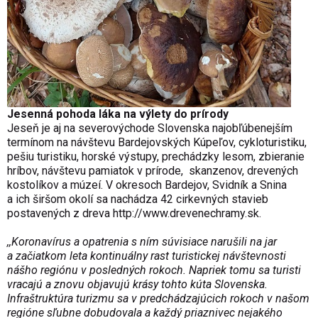
Jesenná pohoda láka na výlety do prírody
Jeseň je aj na severovýchode Slovenska najobľúbenejším
termínom na návštevu Bardejovských Kúpeľov, cykloturistiku,
pešiu turistiku, horské výstupy, prechádzky lesom, zbieranie
hríbov, návštevu pamiatok v prírode, skanzenov, drevených
kostolíkov a múzeí.
V okresoch Bardejov, Svidník a Snina
a ich širšom okolí sa nachádza 42 cirkevných stavieb
postavených z dreva
http://www.drevenechramy.sk
.
,,Koronavírus a opatrenia s ním súvisiace narušili na jar
a začiatkom leta kontinuálny rast turistickej návštevnosti
nášho regiónu v posledných rokoch. Napriek tomu sa turisti
vracajú a znovu objavujú krásy tohto kúta Slovenska.
Infraštruktúra turizmu sa v predchádzajúcich rokoch v našom
regióne sľubne dobudovala a každý priaznivec nejakého