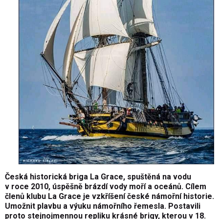
Česká historická briga La Grace, spuštěná na vodu
v roce 2010, úspěšně brázdí vody moří a oceánů. Cílem
členů klubu La Grace je vzkříšení české námořní historie.
Umožnit plavbu a výuku námořního řemesla. Postavili
proto stejnojmennou repliku krásné brigy, kterou v 18.