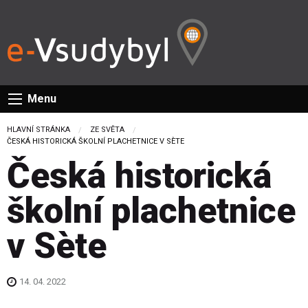
Menu
HLAVNÍ STRÁNKA
ZE SVĚTA
CURRENT:
ČESKÁ HISTORICKÁ ŠKOLNÍ PLACHETNICE V SÈTE
Česká historická
školní plachetnice
v Sète
14. 04. 2022