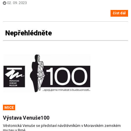
02. 09. 2023
číst dál
Nepřehlédněte
MICE
Výstava Venuše100
Věstonická Venuše se představí návštěvníkům v Moravském zemském
muzeu v Brně.