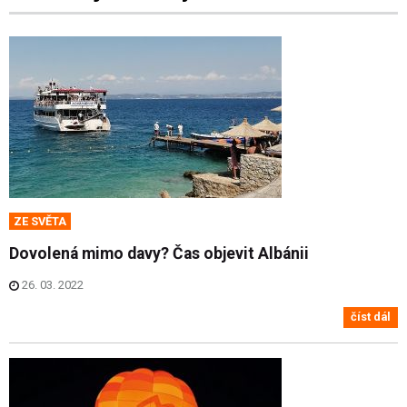
ZE SVĚTA
Dovolená mimo davy? Čas objevit Albánii
26. 03. 2022
číst dál