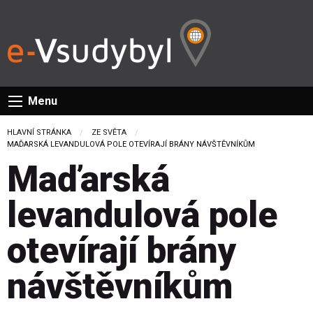
Menu
HLAVNÍ STRÁNKA
ZE SVĚTA
CURRENT:
MAĎARSKÁ LEVANDULOVÁ POLE OTEVÍRAJÍ BRÁNY NÁVŠTĚVNÍKŮM
Maďarská
levandulová pole
otevírají brány
návštěvníkům