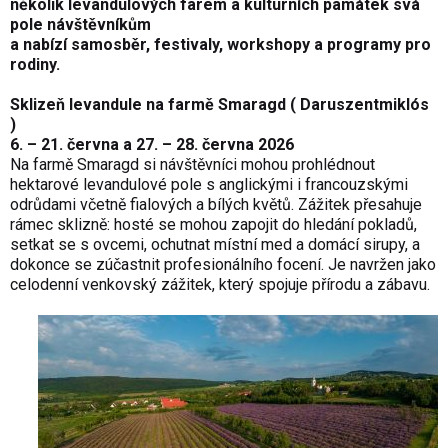
několik levandulových farem a kulturních památek svá
pole návštěvníkům
a nabízí samosběr, festivaly, workshopy a programy pro
rodiny.
Sklizeň levandule na farmě Smaragd ( Daruszentmiklós
)
6. – 21. června a 27. – 28. června 2026
Na farmě Smaragd si návštěvníci mohou prohlédnout
hektarové levandulové pole s anglickými i francouzskými
odrůdami včetně fialových a bílých květů. Zážitek přesahuje
rámec sklizně: hosté se mohou zapojit do hledání pokladů,
setkat se s ovcemi, ochutnat místní med a domácí sirupy, a
dokonce se zúčastnit profesionálního focení. Je navržen jako
celodenní venkovský zážitek, který spojuje přírodu a zábavu.