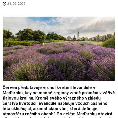
21. 06. 2026
Červen představuje vrchol kvetení levandule v
Maďarsku, kdy se mnohé regiony země promění v zářivě
fialovou krajinu. Kromě svého výrazného vzhledu
čerstvě kvetoucí levandule naplňuje vzduch časného
léta uklidňující, aromatickou vůní, která definuje
atmosféru ročního období. Po celém Maďarsku otevírá