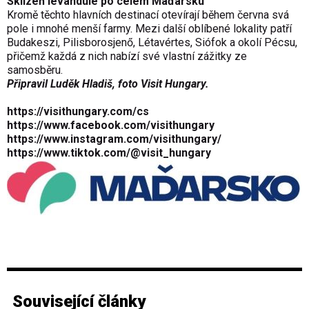
Sklizeň levandule po celém Maďarsku
Kromě těchto hlavních destinací otevírají během června svá
pole i mnohé menší farmy. Mezi další oblíbené lokality patří
Budakeszi, Pilisborosjenő, Létavértes, Siófok a okolí Pécsu,
přičemž každá z nich nabízí své vlastní zážitky ze
samosběru.
Připravil Luděk Hladiš,
foto
Visit Hungary
.
https://visithungary.com/cs
https://www.facebook.com/visithungary
https://www.instagram.com/visithungary/
https://www.tiktok.com/@visit_hungary
Související články