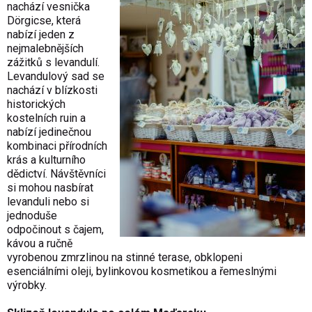
nachází vesnička
Dörgicse, která
nabízí jeden z
nejmalebnějších
zážitků s levandulí.
Levandulový sad se
nachází v blízkosti
historických
kostelních ruin a
nabízí jedinečnou
kombinaci přírodních
krás a kulturního
dědictví. Návštěvníci
si mohou nasbírat
levanduli nebo si
jednoduše
odpočinout s čajem,
kávou a ručně
vyrobenou zmrzlinou na stinné terase, obklopeni
esenciálními oleji, bylinkovou kosmetikou a řemeslnými
výrobky.