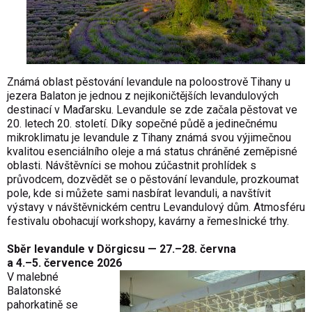
Známá oblast pěstování levandule na poloostrově Tihany u
jezera Balaton je jednou z nejikoničtějších levandulových
destinací v Maďarsku. Levandule se zde začala pěstovat ve
20. letech 20. století. Díky sopečné půdě a jedinečnému
mikroklimatu je levandule z Tihany známá svou výjimečnou
kvalitou esenciálního oleje a má status chráněné zeměpisné
oblasti. Návštěvníci se mohou zúčastnit prohlídek s
průvodcem, dozvědět se o pěstování levandule, prozkoumat
pole, kde si můžete sami nasbírat levanduli, a navštívit
výstavy v návštěvnickém centru Levandulový dům. Atmosféru
festivalu obohacují workshopy, kavárny a řemeslnické trhy.
Sběr levandule v Dörgicsu — 27.–28. června
a 4.–5. července 2026
V malebné
Balatonské
pahorkatině se