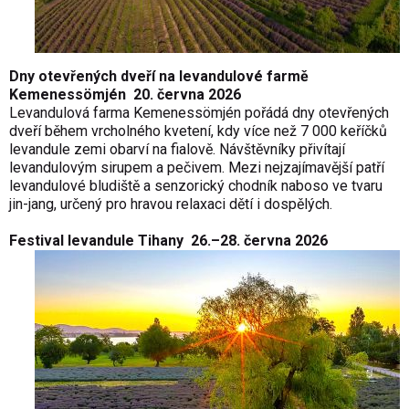
Dny otevřených dveří na levandulové farmě
Kemenessömjén 20. června 2026
Levandulová farma Kemenessömjén pořádá dny otevřených
dveří během vrcholného kvetení, kdy více než 7 000 keříčků
levandule zemi obarví na fialově. Návštěvníky přivítají
levandulovým sirupem a pečivem. Mezi nejzajímavější patří
levandulové bludiště a senzorický chodník naboso ve tvaru
jin-jang, určený pro hravou relaxaci dětí i dospělých.
Festival levandule Tihany 26.–28. června 2026