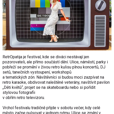
RetrOpatija je festival, kde se diváci nestávají jen
pozorovateli, ale přímo součástí dění. Ulice, náměstí, parky i
pobřeží se promění v živou retro kulisu plnou koncertů, DJ
setů, tanečních vystoupení, workshopů
a tematických zón. Návštěvníci si budou moci zazpívat na
retro karaoke, obdivovat naleštěné veterány, navštívit pavilon
„Děti květů“, projet se na skateboardu nebo si pořídit
stylovou fotografii
v obřím retro televizoru.
Vrchol festivalu tradičně přijde v sobotu večer, kdy celé
město začne pulsovat v jednom rytmu. Ulice se změní v