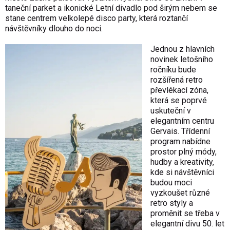
taneční parket a ikonické Letní divadlo pod širým nebem se
stane centrem velkolepé disco party, která roztančí
návštěvníky dlouho do noci.
Jednou z hlavních
novinek letošního
ročníku bude
rozšířená retro
převlékací zóna,
která se poprvé
uskuteční v
elegantním centru
Gervais. Třídenní
program nabídne
prostor plný módy,
hudby a kreativity,
kde si návštěvníci
budou moci
vyzkoušet různé
retro styly a
proměnit se třeba v
elegantní divu 50. let