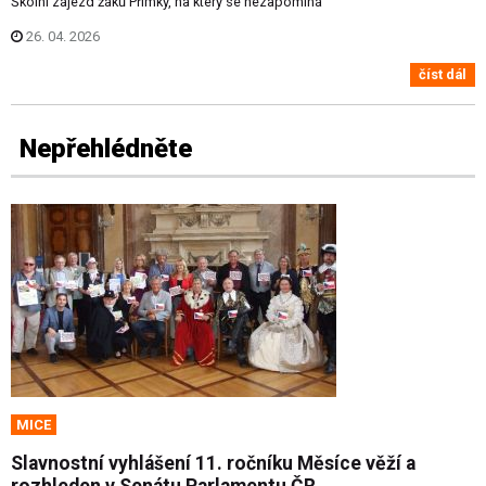
Školní zájezd žáků Přímky, na který se nezapomíná
26. 04. 2026
číst dál
Nepřehlédněte
MICE
Slavnostní vyhlášení 11. ročníku Měsíce věží a
rozhleden v Senátu Parlamentu ČR