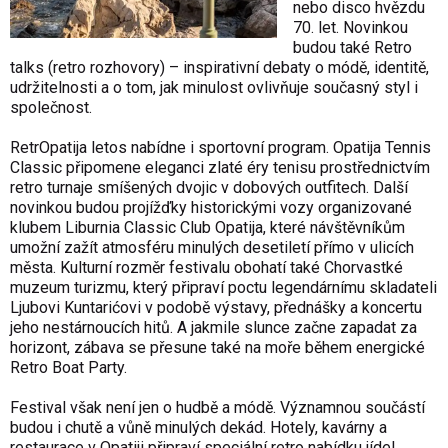
nebo disco hvězdu
70. let. Novinkou
budou také Retro
talks (retro rozhovory) – inspirativní debaty o módě, identitě,
udržitelnosti a o tom, jak minulost ovlivňuje současný styl i
společnost.
RetrOpatija letos nabídne i sportovní program. Opatija Tennis
Classic připomene eleganci zlaté éry tenisu prostřednictvím
retro turnaje smíšených dvojic v dobových outfitech. Další
novinkou budou projížďky historickými vozy organizované
klubem Liburnia Classic Club Opatija, které návštěvníkům
umožní zažít atmosféru minulých desetiletí přímo v ulicích
města. Kulturní rozměr festivalu obohatí také Chorvastké
muzeum turizmu, který připraví poctu legendárnímu skladateli
Ljubovi Kuntarićovi v podobě výstavy, přednášky a koncertu
jeho nestárnoucích hitů. A jakmile slunce začne zapadat za
horizont, zábava se přesune také na moře během energické
Retro Boat Party.
Festival však není jen o hudbě a módě. Významnou součástí
budou i chutě a vůně minulých dekád. Hotely, kavárny a
restaurace v Opatiji připraví speciální retro nabídku jídel,