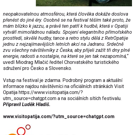
neopakovatelnou atmosférou, která člověka dokáže doslova
přenést do jiné éry. Osobně se na festival těším také proto, že
mám blízko k jazzu, a právě ten patří k hudbě, která v Opatiji
vytváří mimořádnou náladu. Spojení elegantního přímořského
prostředí, skvělé hudby, tance a retro stylu dělá z RetrOpatije
jednu z nejzajímavějších letních akcí na Jadranu. Srdečně
zvu všechny návštěvníky z Česka, aby přijeli zažít tři dny plné
energie, radosti a nostalgie, na které se jen tak nezapomíná,“
uvedl Miodrag Mlačić ředitel Chorvatského turistického
sdružení pro Česko a Slovensko.
Vstup na festival je zdarma. Podrobný program a aktuální
informace najdou návštěvníci na oficiálních stránkách Visit
Opatija
https://www.visitopatija.com/?
utm_source=chatgpt.com
a na sociálních sítích festivalu.
Připravil Luděk Hladiš.
www.visitopatija.com/?utm_source=chatgpt.com