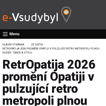
Menu
HLAVNÍ STRÁNKA
ZE SVĚTA
CURRENT:
RETROPATIJA 2026 PROMĚNÍ OPATIJI V PULZUJÍCÍ RETRO METROPOLI PLNOU
HUDBY, TANCE A STYLU
RetrOpatija 2026
promění Opatiji v
pulzující retro
metropoli plnou