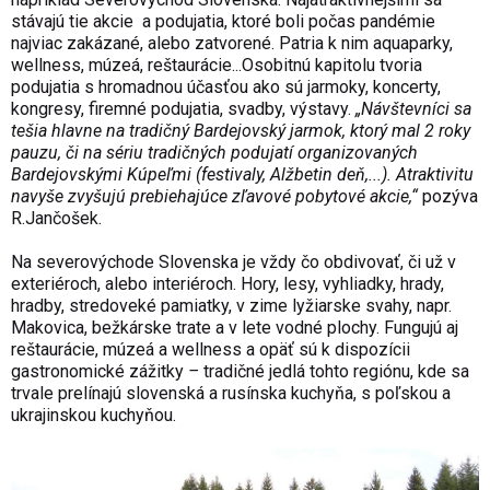
stávajú tie akcie a podujatia, ktoré boli počas pandémie
najviac zakázané, alebo zatvorené. Patria k nim aquaparky,
wellness, múzeá, reštaurácie...Osobitnú kapitolu tvoria
podujatia s hromadnou účasťou ako sú jarmoky, koncerty,
kongresy, firemné podujatia, svadby, výstavy.
„Návštevníci sa
tešia hlavne na tradičný Bardejovský jarmok, ktorý mal 2 roky
pauzu, či na sériu tradičných podujatí organizovaných
Bardejovskými Kúpeľmi (festivaly, Alžbetin deň,...). Atraktivitu
navyše zvyšujú prebiehajúce zľavové pobytové akcie,“
pozýva
R.Jančošek.
Na severovýchode Slovenska je vždy čo obdivovať, či už v
exteriéroch, alebo interiéroch. Hory, lesy, vyhliadky, hrady,
hradby, stredoveké pamiatky, v zime lyžiarske svahy, napr.
Makovica, bežkárske trate a v lete vodné plochy. Fungujú aj
reštaurácie, múzeá a wellness a opäť sú k dispozícii
gastronomické zážitky
–
tradičné jedlá tohto regiónu, kde sa
trvale prelínajú slovenská a rusínska kuchyňa, s poľskou a
ukrajinskou kuchyňou.