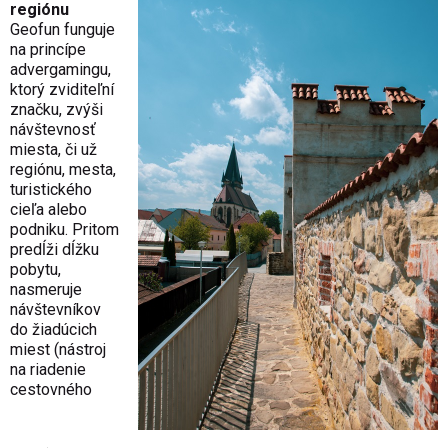
regiónu
Geofun funguje
na princípe
advergamingu,
ktorý zviditeľní
značku, zvýši
návštevnosť
miesta, či už
regiónu, mesta,
turistického
cieľa alebo
podniku. Pritom
predĺži dĺžku
pobytu,
nasmeruje
návštevníkov
do žiadúcich
miest (nástroj
na riadenie
cestovného