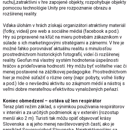
ruchu),zatraktívni v hre zapojené objekty, rozpohybuje objekty
pomocou technológie Unity pre rozpoznanie obrazu a
rozšírenej reality.
Vďaka úlohám v hrách získajú organizátori atraktívny materiál
(fotky, videá) pre web a sociálne médiá (facebook a pod.).
Hry sú pripravené na kľúč na mieru potrebám zákazníkom v
súlade s ich marketingovými stratégiami a zámermi. V hre je
možné ľahko porovnávať aktuálnu realitu s minulosťou
prostredníctvom historických fotografií, videí či rozšírenej
reality. Geofun má vlastný systém hodnotenia úspešnosti
hráčov a prideľovania hodností. Hry môžu byť voliteľne viac či
menej postavené na zážitkovej pedagogike. Prostredníctvom
hier je možné súťažiť o rôzne ceny (napr. pobyty, voľné lístky
a pod.) Ide o nevšednú aktivitu so záujmom médií a nástroj s
veľmi dobre merateľnou efektivitou vynaložených peňazí.
Koniec obmedzení – ostáva už len respirátor
Teraz platí režim základ, s výnimkou používania respirátorov
v interiéri a za určitých podmienok aj v exteriéri (rozostup
menší ako 2 m). Turisti tak môžu opäť objavovať krásy
Slovenska a aj jeho menej navštevovaných častí, ako je
napríklad Severovýchod Slovenska. Najatraktívnejšími sa