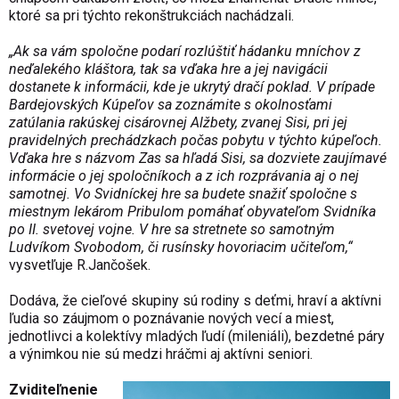
ktoré sa pri týchto rekonštrukciách nachádzali.
„Ak sa vám spoločne podarí rozlúštiť hádanku mníchov z
neďalekého kláštora, tak sa vďaka hre a jej navigácii
dostanete k informácii, kde je ukrytý dračí poklad. V prípade
Bardejovských Kúpeľov sa zoznámite s okolnosťami
zatúlania rakúskej cisárovnej Alžbety, zvanej Sisi, pri jej
pravidelných prechádzkach počas pobytu v týchto kúpeľoch.
Vďaka hre s názvom Zas sa hľadá Sisi, sa dozviete zaujímavé
informácie o jej spoločníkoch a z ich rozprávania aj o nej
samotnej. Vo Svidníckej hre sa budete snažiť spoločne s
miestnym lekárom Pribulom pomáhať obyvateľom Svidníka
po II. svetovej vojne. V hre sa stretnete so samotným
Ludvíkom Svobodom, či rusínsky hovoriacim učiteľom,“
vysvetľuje R.Jančošek.
Dodáva, že cieľové skupiny sú rodiny s deťmi, hraví a aktívni
ľudia so záujmom o poznávanie nových vecí a miest,
jednotlivci a kolektívy mladých ľudí (mileniáli), bezdetné páry
a výnimkou nie sú medzi hráčmi aj aktívni seniori.
Zviditeľnenie