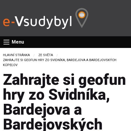
Menu
HLAVNÍ STRÁNKA
ZE SVĚTA
CURRENT:
ZAHRAJTE SI GEOFUN HRY ZO SVIDNÍKA, BARDEJOVA A BARDEJOVSKÝCH
KÚPEĽOV
Zahrajte si geofun
hry zo Svidníka,
Bardejova a
Bardejovských