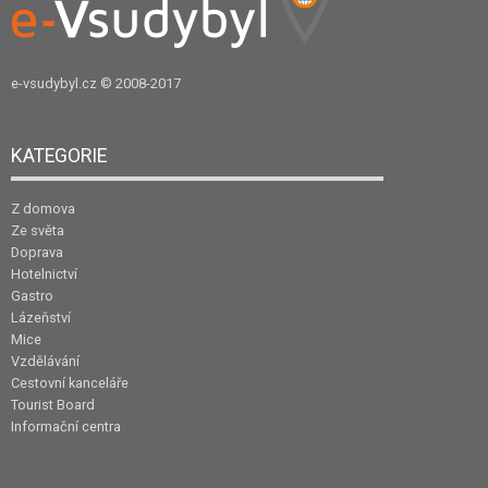
e-vsudybyl.cz
© 2008-2017
KATEGORIE
Z domova
Ze světa
Doprava
Hotelnictví
Gastro
Lázeňství
Mice
Vzdělávání
Cestovní kanceláře
Tourist Board
Informační centra