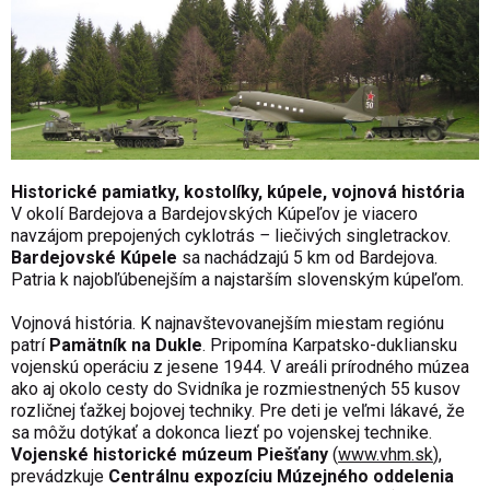
Historické pamiatky, kostolíky, kúpele, vojnová história
V okolí Bardejova a Bardejovských Kúpeľov je viacero
navzájom prepojených cyklotrás
–
liečivých singletrackov.
Bardejovské Kúpele
sa nachádzajú 5 km od Bardejova.
Patria k najobľúbenejším a najstarším slovenským kúpeľom.
Vojnová história. K najnavštevovanejším miestam regiónu
patrí
Pamätník na Dukle
. Pripomína Karpatsko-dukliansku
vojenskú operáciu z jesene 1944. V areáli prírodného múzea
ako aj okolo cesty do Svidníka je rozmiestnených 55 kusov
rozličnej ťažkej bojovej techniky. Pre deti je veľmi lákavé, že
sa môžu dotýkať a dokonca liezť po vojenskej technike.
Vojenské historické múzeum Piešťany
(
www.vhm.sk
),
prevádzkuje
Centrálnu expozíciu Múzejného oddelenia