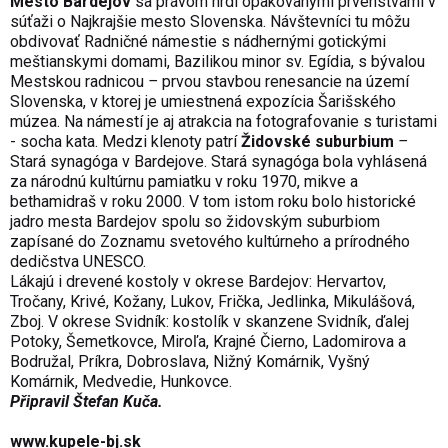
Mesto Bardejov
sa právom hrdí opakovanými prvenstvami v
súťaži o Najkrajšie mesto Slovenska. Návštevníci tu môžu
obdivovať Radničné námestie s nádhernými gotickými
meštianskymi domami, Bazilikou minor sv. Egídia, s bývalou
Mestskou radnicou
–
prvou stavbou renesancie na území
Slovenska, v ktorej je umiestnená expozícia Šarišského
múzea. Na námestí je aj atrakcia na fotografovanie s turistami
- socha kata. Medzi klenoty patrí
Židovské suburbium
–
Stará synagóga v Bardejove. Stará synagóga bola vyhlásená
za národnú kultúrnu pamiatku v roku 1970, mikve a
bethamidraš v roku 2000. V tom istom roku bolo historické
jadro mesta Bardejov spolu so židovským suburbiom
zapísané do Zoznamu svetového kultúrneho a prírodného
dedičstva UNESCO.
Lákajú i drevené kostoly v okrese Bardejov: Hervartov,
Tročany, Krivé, Kožany, Lukov, Frička, Jedlinka, Mikulášová,
Zboj. V okrese Svidník: kostolík v skanzene Svidník, ďalej
Potoky, Šemetkovce, Miroľa, Krajné Čierno, Ladomirova a
Bodružal, Príkra, Dobroslava, Nižný Komárnik, Vyšný
Komárnik, Medvedie, Hunkovce.
Připravil Štefan Kuča.
www.kupele-bj.sk