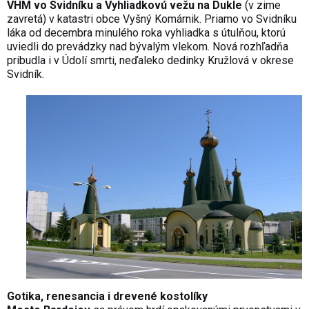
VHM vo Svidníku a Vyhliadkovú vežu na Dukle
(v zime
zavretá) v katastri obce Vyšný Komárnik. Priamo vo Svidníku
láka od decembra minulého roka vyhliadka s útulňou, ktorú
uviedli do prevádzky nad bývalým vlekom. Nová rozhľadňa
pribudla i v Údolí smrti, neďaleko dedinky Kružlová v okrese
Svidník.
Gotika, renesancia i drevené kostolíky