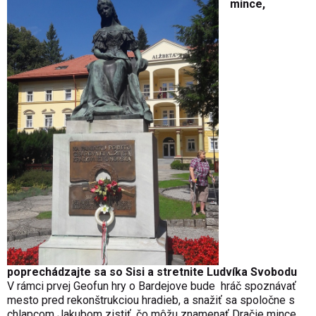
mince,
poprechádzajte sa so Sisi a stretnite Ludvíka Svobodu
V rámci prvej Geofun hry o Bardejove bude hráč spoznávať
mesto pred rekonštrukciou hradieb, a snažiť sa spoločne s
chlapcom Jakubom zistiť, čo môžu znamenať Dračie mince,