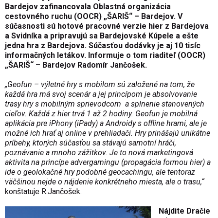
Bardejov zafinancovala Oblastná organizácia
cestovného ruchu (OOCR) „ŠARIŠ“ – Bardejov. V
súčasnosti sú hotové pracovné verzie hier z Bardejova
a Svidníka a pripravujú sa Bardejovské Kúpele a ešte
jedna hra z Bardejova. Súčasťou dodávky je aj 10 tisíc
informačných letákov. Informuje o tom riaditeľ (OOCR)
„ŠARIŠ“ – Bardejov Radomír Jančošek.
„Geofun – výletné hry s mobilom sú založené na tom, že
každá hra má svoj scenár a jej princípom je absolvovanie
trasy hry s mobilným sprievodcom a splnenie stanovených
cieľov. Každá z hier trvá 1 až 2 hodiny. Geofun je mobilná
aplikácia pre iPhony (iPady) a Androidy s offline hrami, ale je
možné ich hrať aj online v prehliadači. Hry prinášajú unikátne
príbehy, ktorých súčasťou sa stávajú samotní hráči,
poznávanie a mnoho zážitkov. Je to nová marketingová
aktivita na princípe advergamingu (propagácia formou hier) a
ide o geolokačné hry podobné geocachingu, ale tentoraz
väčšinou nejde o nájdenie konkrétneho miesta, ale o trasu,“
konštatuje R.Jančošek.
Nájdite Dračie