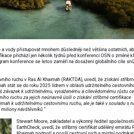
ie a vody přistupovat mnohem důsledněji než většina ostatních, a
fikace přichází jen několik týdnů před konferencí OSN o změně k
ram konference se letos zaměří na dosažení globálního cíle sní
ovního ruchu v Ras Al Khaimah (RAKTDA), uvedl, že získání stříbr
ah stát se do roku 2025 lídrem v oblasti udržitelného cestovníh
áš závazek k udržitelnému, vyváženému a cílevědomému růstu c
ho ruchu za jejich neúnavné úsilí o získání stříbrné certifikace
imah k udržitelnému cestovnímu ruchu, ale je také v souladu s 
 miliony návštěvníků.“
Stewart Moore, zakladatel a výkonný ředitel společnosti
EarthCheck, uvedl, že stříbrný certifikát udělěný emirátu 
Khaimah podpoří a posílí cestovní ruch a místní podnikat