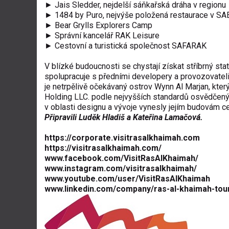
► Jais Sledder, nejdelší sáňkařská dráha v regionu
► 1484 by Puro, nejvýše položená restaurace v SA
► Bear Grylls Explorers Camp
► Správní kancelář RAK Leisure
► Cestovní a turistická společnost SAFARAK
V blízké budoucnosti se chystají získat stříbrný st
spolupracuje s předními developery a provozovateli,
je netrpělivě očekávaný ostrov Wynn Al Marjan, kte
Holding LLC. podle nejvyšších standardů osvědčený
v oblasti designu a vývoje vynesly jejím budovám ce
Připravili Luděk Hladiš a Kateřina Lamačová.
https://corporate.visitrasalkhaimah.com
https://visitrasalkhaimah.com/
www.facebook.com/VisitRasAlKhaimah/
www.instagram.com/visitrasalkhaimah/
www.youtube.com/user/VisitRasAlKhaimah
www.linkedin.com/company/ras-al-khaimah-tou