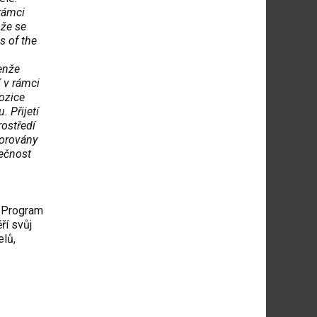
 rámci
 že se
s of the
enže
í v rámci
ozice
. Přijetí
rostředí
porovány
lečnost
. Program
ří svůj
elů,