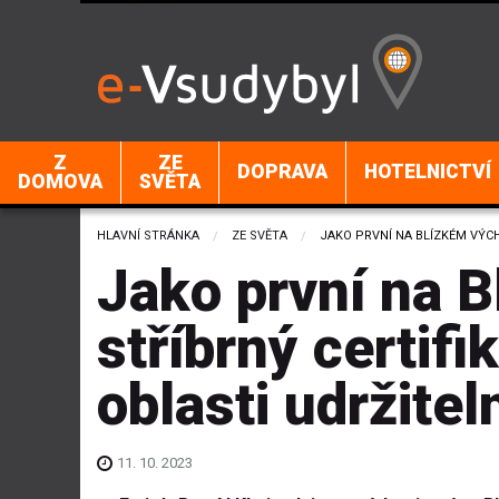
Z
ZE
DOPRAVA
HOTELNICTVÍ
DOMOVA
SVĚTA
HLAVNÍ STRÁNKA
ZE SVĚTA
CURRENT:
JAKO PRVNÍ NA BLÍZKÉM VÝC
Jako první na 
stříbrný certif
oblasti udržitel
11. 10. 2023