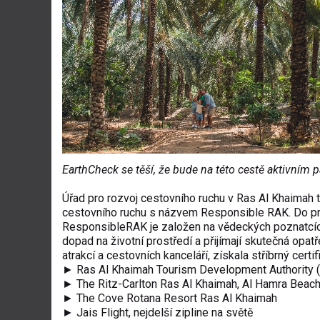
EarthCheck se těší, že bude na této cestě aktivním 
Úřad pro rozvoj cestovního ruchu v Ras Al Khaimah ta
cestovního ruchu s názvem Responsible RAK. Do pr
ResponsibleRAK je založen na vědeckých poznatcích 
dopad na životní prostředí a přijímají skutečná opat
atrakcí a cestovních kanceláří, získala stříbrný cer
► Ras Al Khaimah Tourism Development Authority
► The Ritz-Carlton Ras Al Khaimah, Al Hamra Beac
► The Cove Rotana Resort Ras Al Khaimah
► Jais Flight, nejdelší zipline na světě