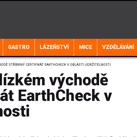
GASTRO
LÁZEŇSTVÍ
MICE
VZDĚLÁVÁNÍ
HODĚ STŘÍBRNÝ CERTIFIKÁT EARTHCHECK V OBLASTI UDRŽITELNOSTI
Blízkém východě
ikát EarthCheck v
nosti