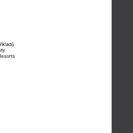
říkladů
ity
Resorts