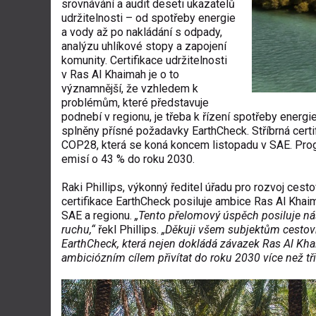
srovnávání a audit deseti ukazatelů
udržitelnosti – od spotřeby energie
a vody až po nakládání s odpady,
analýzu uhlíkové stopy a zapojení
komunity. Certifikace udržitelnosti
v Ras Al Khaimah je o to
významnější, že vzhledem k
problémům, které představuje
podnebí v regionu, je třeba k řízení spotřeby energ
splněny přísné požadavky EarthCheck. Stříbrná certi
COP28, která se koná koncem listopadu v SAE. Prog
emisí o 43 % do roku 2030.
Raki Phillips, výkonný ředitel úřadu pro rozvoj cest
certifikace EarthCheck posiluje ambice Ras Al Khaim
SAE a regionu.
„Tento přelomový úspěch posiluje n
ruchu,“
řekl Phillips.
„Děkuji všem subjektům cestovní
EarthCheck, která nejen dokládá závazek Ras Al Kha
ambiciózním cílem přivítat do roku 2030 více než tři