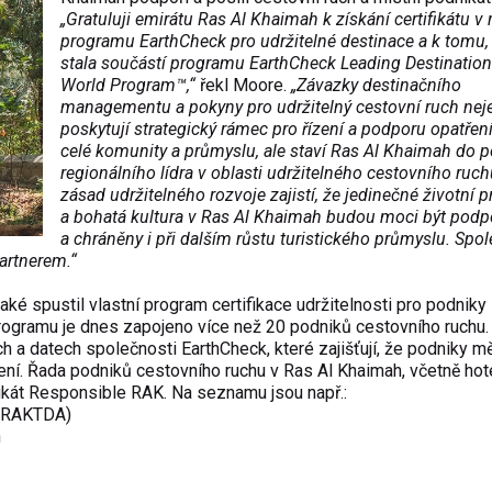
„Gratuluji emirátu Ras Al Khaimah k získání certifikátu v
programu EarthCheck pro udržitelné destinace a k tomu,
stala součástí programu EarthCheck Leading Destination
World Program™,“
řekl Moore.
„Závazky destinačního
managementu a pokyny pro udržitelný cestovní ruch nej
poskytují strategický rámec pro řízení a podporu opatřen
celé komunity a průmyslu, ale staví Ras Al Khaimah do p
regionálního lídra v oblasti udržitelného cestovního ruchu
zásad udržitelného rozvoje zajistí, že jedinečné životní p
a bohatá kultura v Ras Al Khaimah budou moci být pod
a chráněny i při dalším růstu turistického průmyslu. Spo
partnerem.“
ké spustil vlastní program certifikace udržitelnosti pro podniky
ogramu je dnes zapojeno více než 20 podniků cestovního ruchu
a datech společnosti EarthCheck, které zajišťují, že podniky mě
ření. Řada podniků cestovního ruchu v Ras Al Khaimah, včetně hot
tifikát Responsible RAK. Na seznamu jsou např.:
 (RAKTDA)
h