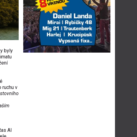
by byly
limatu
žení
né
o ruchu v
estovního
naším
Ras Al
ele.