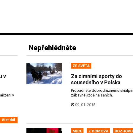
Nepřehlédněte
ZE SVĚTA
u v
Za zimními sporty do
sousedního v Polska
Propadnete dobrodružnému skialpin
ařízení v
zábavné jízdě na saních.
09. 01. 2018
číst dál
MICE
Z DOMOVA
ROZHOVO