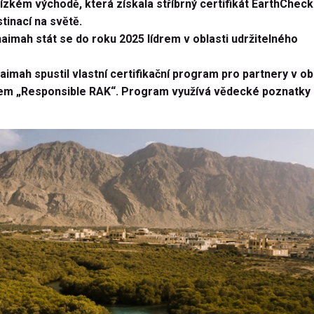
lízkém východě, která získala stříbrný certifikát EarthCheck
tinací na světě.
haimah stát se do roku 2025 lídrem v oblasti udržitelného
imah spustil vlastní certifikační program pro partnery v ob
em „Responsible RAK“. Program využívá vědecké poznatky 