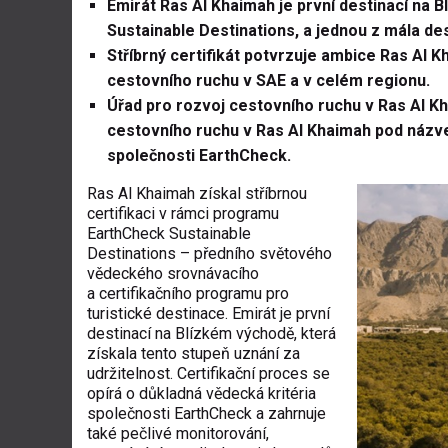
Emirát Ras Al Khaimah je první destinací na B
Sustainable Destinations, a jednou z mála des
Stříbrný certifikát potvrzuje ambice Ras Al K
cestovního ruchu v SAE a v celém regionu.
Úřad pro rozvoj cestovního ruchu v Ras Al Kha
cestovního ruchu v Ras Al Khaimah pod názv
společnosti EarthCheck.
Ras Al Khaimah získal stříbrnou
certifikaci v rámci programu
EarthCheck Sustainable
Destinations – předního světového
vědeckého srovnávacího
a certifikačního programu pro
turistické destinace. Emirát je první
destinací na Blízkém východě, která
získala tento stupeň uznání za
udržitelnost. Certifikační proces se
opírá o důkladná vědecká kritéria
společnosti EarthCheck a zahrnuje
také pečlivé monitorování,