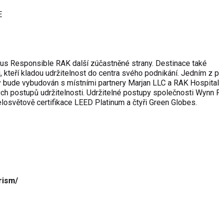
E
atus Responsible RAK další zúčastněné strany. Destinace také
 kteří kladou udržitelnost do centra svého podnikání. Jedním z p
rý bude vybudován s místními partnery Marjan LLC a RAK Hospital
ch postupů udržitelnosti. Udržitelné postupy společnosti Wynn 
losvětově certifikace LEED Platinum a čtyři Green Globes.
rism/