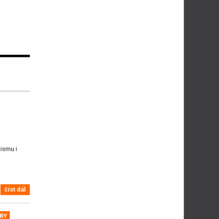
ismu i
číst dál
RY