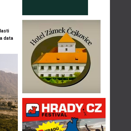
lasti
a data