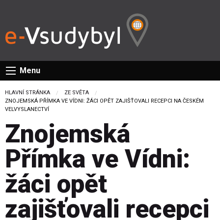
Menu
HLAVNÍ STRÁNKA
ZE SVĚTA
CURRENT:
ZNOJEMSKÁ PŘÍMKA VE VÍDNI: ŽÁCI OPĚT ZAJIŠŤOVALI RECEPCI NA ČESKÉM
VELVYSLANECTVÍ
Znojemská
Přímka ve Vídni:
žáci opět
zajišťovali recepci