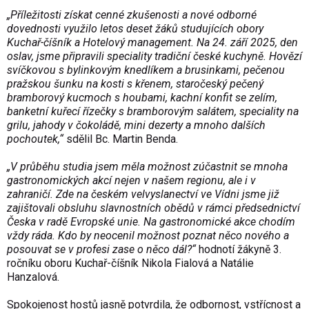
„Příležitosti získat cenné zkušenosti a nové odborné
dovednosti využilo letos deset žáků studujících obory
Kuchař-číšník a Hotelový management. Na 24. září 2025, den
oslav, jsme připravili speciality tradiční české kuchyně. Hovězí
svíčkovou s bylinkovým knedlíkem a brusinkami, pečenou
pražskou šunku na kosti s křenem, staročeský pečený
bramborový kucmoch s houbami, kachní konfit se zelím,
banketní kuřecí řízečky s bramborovým salátem, speciality na
grilu, jahody v čokoládě, mini dezerty a mnoho dalších
pochoutek,“
sdělil Bc. Martin Benda.
„V průběhu studia jsem měla možnost zúčastnit se mnoha
gastronomických akcí nejen v našem regionu, ale i v
zahraničí. Zde na českém velvyslanectví ve Vídni jsme již
zajištovali obsluhu slavnostních obědů v rámci předsednictví
Česka v radě Evropské unie. Na gastronomické akce chodím
vždy ráda. Kdo by neocenil možnost poznat něco nového a
posouvat se v profesi zase o něco dál?“
hodnotí žákyně 3.
ročníku oboru Kuchař-číšník Nikola Fialová a Natálie
Hanzalová.
Spokojenost hostů jasně potvrdila, že odbornost, vstřícnost a